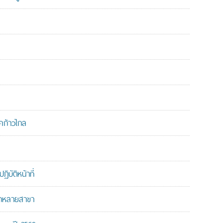
คก้าวไกล
บัติหน้าที่
ากหลายสาขา