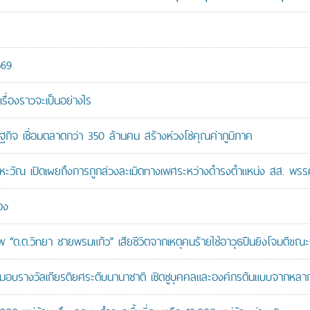
569
เรื่องราวจะเป็นอย่างไร
ษฐกิจ เชื่อมตลาดกว่า 350 ล้านคน สร้างห่วงโซ่คุณค่าภูมิภาค
หะวัณ เปิดเผยถึงการถูกล่วงละเมิดทางเพศระหว่างดำรงตำแหน่ง สส. พรร
อง
“ด.ต.วิทยา ชายพรมแก้ว” เสียชีวิตจากเหตุคนร้ายใช้อาวุธปืนยิงโจมตีขณะปฏิ
บรางวัลเกียรติยศระดับนานาชาติ เชิดชูบุคคลและองค์กรต้นแบบจากหล