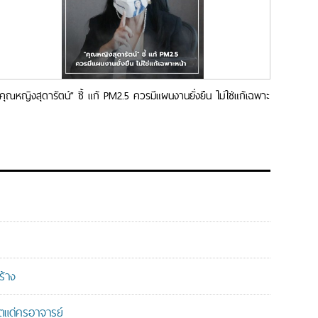
“คุณหญิงสุดารัตน์” ชี้ แก้ PM2.5 ควรมีแผนงานยั่งยืน ไม่ใช่แก้เฉพาะ
หน้า พร้อมบังคับใช้กฎหมายจริงจัง เพื่อลดควันดำ ลดการเผาซากพืช
แหล่งก่อฝุ่นพิษ
ร้าง
แด่ครูอาจารย์