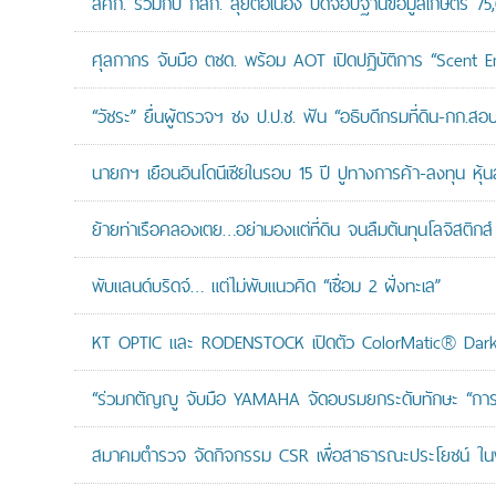
สศก. ร่วมกับ กสก. ลุยต่อเนื่อง ปิดจ๊อบฐานข้อมูลเกษตร 75
ศุลกากร จับมือ ตชด. พร้อม AOT เปิดปฏิบัติการ “Scent Enf
“วัชระ” ยื่นผู้ตรวจฯ ชง ป.ป.ช. ฟัน “อธิบดีกรมที่ดิน-กก.
นายกฯ เยือนอินโดนีเซียในรอบ 15 ปี ปูทางการค้า-ลงทุน หุ้
ย้ายท่าเรือคลองเตย…อย่ามองแต่ที่ดิน จนลืมต้นทุนโลจิสติกส์
พับแลนด์บริดจ์… แต่ไม่พับแนวคิด “เชื่อม 2 ฝั่งทะเล”
KT OPTIC และ RODENSTOCK เปิดตัว ColorMatic® Dark 
“ร่วมกตัญญู จับมือ YAMAHA จัดอบรมยกระดับทักษะ “การดูแล
สมาคมตำรวจ จัดกิจกรรม CSR เพื่อสาธารณะประโยชน์ ในพื้