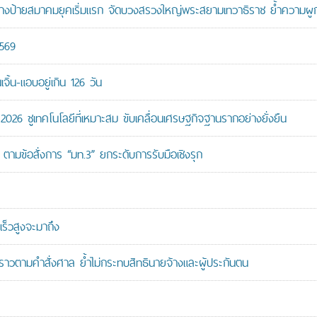
ู้สร้างป้ายสมาคมยุคเริ่มแรก จัดบวงสรวงใหญ่พระสยามเทวาธิราช ย้ำความผ
2569
ิ้น-แอบอยู่เกิน 126 วัน
26 ชูเทคโนโลยีที่เหมาะสม ขับเคลื่อนเศรษฐกิจฐานรากอย่างยั่งยืน
ตามข้อสั่งการ “มท.3” ยกระดับการรับมือเชิงรุก
ร็วสูงจะมาถึง
วคราวตามคำสั่งศาล ย้ำไม่กระทบสิทธินายจ้างและผู้ประกันตน