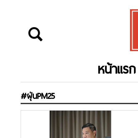
หน้าแรก
#ฝุ่นPM25