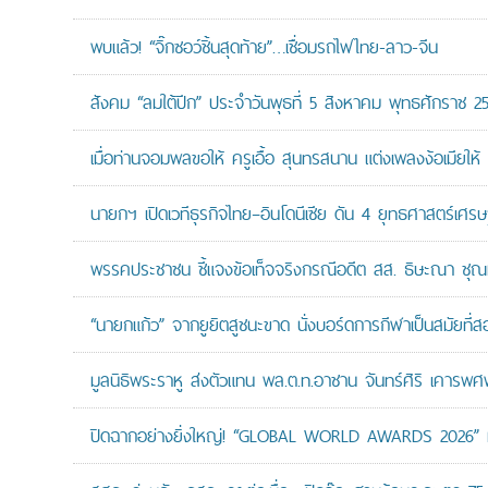
พบแล้ว! “จิ๊กซอว์ชิ้นสุดท้าย”…เชื่อมรถไฟไทย-ลาว-จีน
สังคม “ลมใต้ปีก” ประจำวันพุธที่ 5 สิงหาคม พุทธศักราช 2
เมื่อท่านจอมพลขอให้ ครูเอื้อ สุนทรสนาน แต่งเพลงง้อเมียให้ 
นายกฯ เปิดเวทีธุรกิจไทย–อินโดนีเซีย ดัน 4 ยุทธศาสตร์เศร
พรรคประชาชน ชี้แจงข้อเท็จจริงกรณีอดีต สส. ธิษะณา ชุณ
“นายกแก้ว” จากยูยิตสูชนะขาด นั่งบอร์ดการกีฬาเป็นสมัยที่ส
มูลนิธิพระราหู ส่งตัวแทน พล.ต.ท.อาชาน จันทร์ศิริ เคารพศพ 
ปิดฉากอย่างยิ่งใหญ่! “GLOBAL WORLD AWARDS 2026” มอ