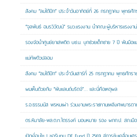
สังคม “ลมใต้ปีก” ประจำวันอาทิตย์ที่ 26 กรกฎาคม พุทธศั
“จุลพันธ์ อมรวิวัฒน์” รมว.แรงงาน นำคณะผู้บริหารแรงงานไ
รองจ๋อนำศูนย์ยาเสพติด บช.น. บุกช่วยเด็กชาย 7 ปี พ้นมือแม่
แม่ทัพตัวปลอม
สังคม “ลมใต้ปีก” ประจำวันเสาร์ที่ 25 กรกฎาคม พุทธศักรา
ผมเห็นด้วยกับ “พับแลนด์บริดจ์”… และนี่คือเหตุผล
ร.อ.ธรรมนัส พรหมเผ่า ร่วมงานพระราชทานเพลิงศพมารดาของ
ดร.หิมาลัย-พล.ต.ท.ไตรรงค์ มอบหมาย รอง ผกก.ป. สภ.เมืองน
เปิดเงื่อนไข ! ขอรับทุน DE Fund ปี 2569 สู่การขับเคลื่อนเศร