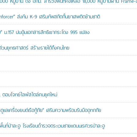
,000 หมู่บ้าน ดึง อกม. สำรวจพื้นที่คงเหลือ 18,000 หมู่บ้านผ่าน Frame
orcer” ส่งทีม K-9 เสริมทัพสกัดกั้นยาเสพติดข้ามชาติ
สอบ” ม.157 ปมอุ้มเอกสารสิทธิเขากระโดง 995 แปลง
นส่วนยุทธศาสตร์ สร้างรายได้ถึงคนไทย
ตอบโจทย์ไลฟ์สไตล์คนยุคใหม่
เครื่องยนต์เรือกู้ภัย” เสริมความพร้อมรับมืออุทกภัย
นที่ป่าละอู โรงเรียนตำรวจตระเวนชายแดนนเรศวรป่าละอู