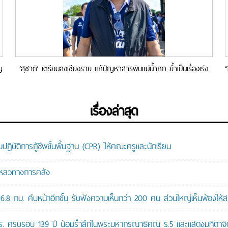
ญ
‘สุชาติ’ เตรียมลงเชียงราย แก้ปัญหาสารพิษแม่น้ำกก ย้ำเป็นเรื่องเร่ง
ด่วน พร้อมเตรียมเร่งผลักดัน พ.ร.บ.อากาศสะอาด แก้ปัญหาฝุ่น
เรื่องล่าสุด
ติการกู้ชีพขั้นพื้นฐาน (CPR) ให้คณะครูและนักเรียน
มเหลวทางการคลัง
8 กม. คืบหน้าอีกขั้น รับฟังความเห็นกว่า 200 คน ส่วนใหญ่เห็นพ้องให้ส
ปร. ครบรอบ 139 ปี น้อมรำลึกในพระมหากรุณาธิคุณ ร.5 และแสดงมุทิตาจิต