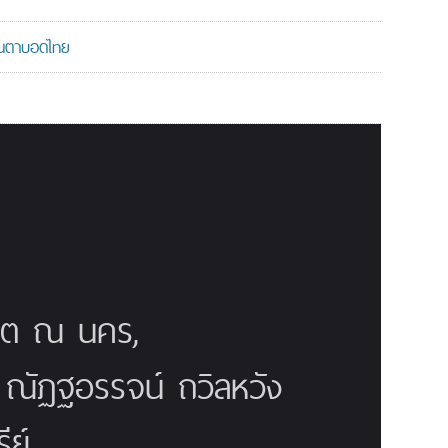
มคนตาบอดไทย
ณิต ณ นคร,
ี ณัฏฐอรรจน์ ถวิลหวัง
ย์,