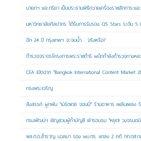
นายกฯ และภริยา เป็นประธานพิธีถวายเครื่องราชสักการะแล
มหาวิทยาลัยศิลปากร ได้รับการรับรอง QS Stars ระดับ 5 ด
อีก 24 ปี กรุงเทพฯ จะจมน้ำ… จริงหรือ?
ตำรวจจราจรโครงการพระราชดำริ ผนึกกำลังตำรวจทางหลวงแล
CEA เปิดฉาก “Bangkok International Content Market 2
ทรงพระเจริญ
สังสรรค์ ผูกพัน “เบิร์ดเดย์ จอนนี่” ร้านอาหาร เพลินเพลง ร
กรมพัฒน์ฯ เชิญชวนผู้ทำบัญชี เข้ารอบรม “หยุด! วงจรนอมินี 
พล.ต.อ.สำราญ นวลมา รอง ผบ.ตร. แถลง 2 คดี กก.ดส.ทลาย