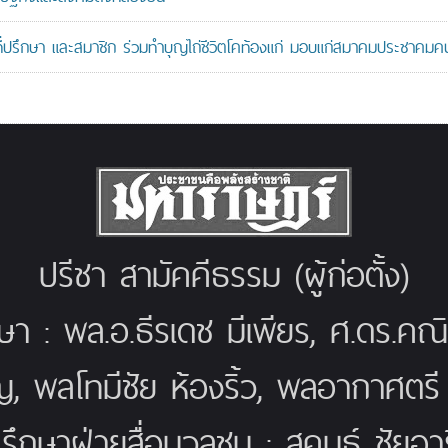
ที่ปรึกษา และสมาชิก ร่วมทำบุญไถ่ชีวิตโคท้องแก่ มอบแก่สมาคมประชาค
ปรีชา สามัคคีธรรม (ผู้ก่อตั้ง)
กษา : พล.อ.ธีรเดช มีเพียร, ศ.ดร.ค
ญ, พลโทมีชัย ห้องริ้ว, พลอากาศตร
่ปรึกษาฝ่ายสื่อมวลชน : สุคนธ์ ชัยอารี