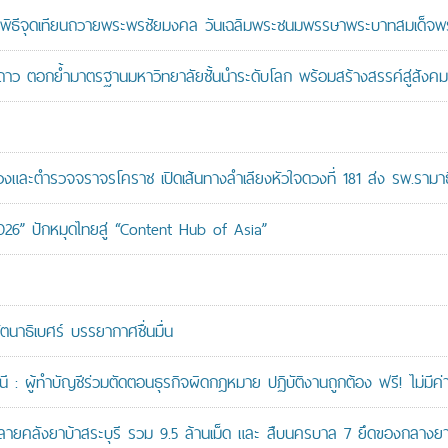
ะพิธีจุดเทียนถวายพระพรชัยมงคล วันเฉลิมพระชนมพรรษาพระบาทสมเด็จพระ
าว ตอกย้ำมาตรฐานมหาวิทยาลัยชั้นนำระดับโลก พร้อมสร้างสรรค์สู่สังคมอ
ะตำรวจจราจรโคราช เปิดเส้นทางลำเลียงหัวใจดวงที่ 181 ส่ง รพ.รามาธ
026” ปักหมุดไทยสู่ “Content Hub of Asia”
ัตนาธิเบศร์ บรรยากาศชื่นมื่น
: ผู้ทำบัญชีร่วมตัดตอนธุรกิจผิดกฎหมาย ปฏิบัติงานถูกต้อง ฟรี! ไม่มีค่า
คลังยาบ้าสระบุรี รวม 9.5 ล้านเม็ด และ สืบนครบาล 7 ยึดของกลางยาบ้