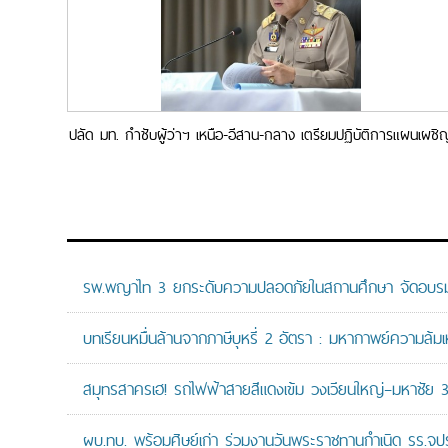
ปลัด มท. กำชับผู้ว่าฯ เหนือ-อีสาน-กลาง เตรียมปฏิบัติการแผนเผชิ
เหตุรับมือพายุห้วง 16-20 เม.ย. 69 ควบคู่คุมเข้มฝุ่น-ความปลอดภัย
หลังสงกรานต์
รพ.พญาไท 3 ยกระดับความปลอดภัยในสถานศึกษา จัดอบรมปฏิบั
บทเรียนหมื่นล้านจากภาษีบุหรี่ 2 อัตรา : มหากาพย์ความล้
สมุทรสาครเฮ! รถไฟฟ้าสายสีแดงเข้ม วงเวียนใหญ่–มหาชัย 36.
ผบ.ทบ. พร้อมศิษย์เก่า ร่วมงานวันพระราชทานกำเนิด รร.จ