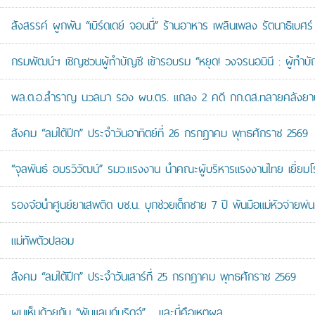
สังสรรค์ ผูกพัน “เบิร์ดเดย์ จอนนี่” ร้านอาหาร เพลินเพลง รัตนาธิเบศร์
กรมพัฒน์ฯ เชิญชวนผู้ทำบัญชี เข้ารอบรม “หยุด! วงจรนอมินี : ผู้ทำบัญ
พล.ต.อ.สำราญ นวลมา รอง ผบ.ตร. แถลง 2 คดี กก.ดส.ทลายคลังยาบ้าส
สังคม “ลมใต้ปีก” ประจำวันอาทิตย์ที่ 26 กรกฎาคม พุทธศักราช 2569
“จุลพันธ์ อมรวิวัฒน์” รมว.แรงงาน นำคณะผู้บริหารแรงงานไทย เยี่ยมโ
รองจ๋อนำศูนย์ยาเสพติด บช.น. บุกช่วยเด็กชาย 7 ปี พ้นมือแม่หัวจ่ายพ่น
แม่ทัพตัวปลอม
สังคม “ลมใต้ปีก” ประจำวันเสาร์ที่ 25 กรกฎาคม พุทธศักราช 2569
ผมเห็นด้วยกับ “พับแลนด์บริดจ์”… และนี่คือเหตุผล