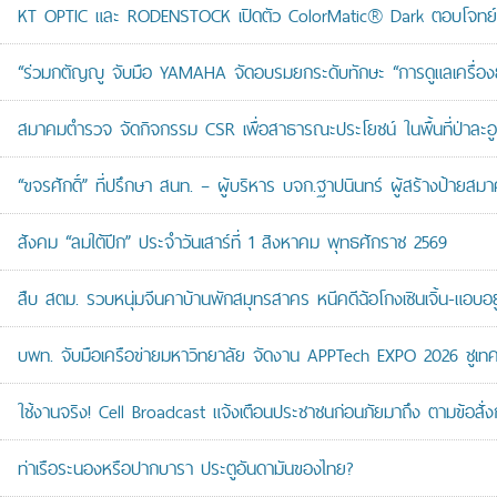
KT OPTIC และ RODENSTOCK เปิดตัว ColorMatic® Dark ตอบโจทย์ไ
“ร่วมกตัญญู จับมือ YAMAHA จัดอบรมยกระดับทักษะ “การดูแลเครื่องยนต
สมาคมตำรวจ จัดกิจกรรม CSR เพื่อสาธารณะประโยชน์ ในพื้นที่ป่าละอ
“ขจรศักดิ์” ที่ปรึกษา สนท. – ผู้บริหาร บจก.ฐาปนินทร์ ผู้สร้างป้า
สังคม “ลมใต้ปีก” ประจำวันเสาร์ที่ 1 สิงหาคม พุทธศักราช 2569
สืบ สตม. รวบหนุ่มจีนคาบ้านพักสมุทรสาคร หนีคดีฉ้อโกงเซินเจิ้น-แอบอยู
บพท. จับมือเครือข่ายมหาวิทยาลัย จัดงาน APPTech EXPO 2026 ชูเทคโน
ใช้งานจริง! Cell Broadcast แจ้งเตือนประชาชนก่อนภัยมาถึง ตามข้อสั่ง
ท่าเรือระนองหรือปากบารา ประตูอันดามันของไทย?