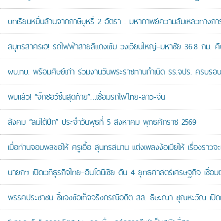
บทเรียนหมื่นล้านจากภาษีบุหรี่ 2 อัตรา : มหากาพย์ความล้มเหลวทางกา
สมุทรสาครเฮ! รถไฟฟ้าสายสีแดงเข้ม วงเวียนใหญ่–มหาชัย 36.8 กม. คืบห
ผบ.ทบ. พร้อมศิษย์เก่า ร่วมงานวันพระราชทานกำเนิด รร.จปร. ครบรอบ
พบแล้ว! “จิ๊กซอว์ชิ้นสุดท้าย”…เชื่อมรถไฟไทย-ลาว-จีน
สังคม “ลมใต้ปีก” ประจำวันพุธที่ 5 สิงหาคม พุทธศักราช 2569
เมื่อท่านจอมพลขอให้ ครูเอื้อ สุนทรสนาน แต่งเพลงง้อเมียให้ เรื่องราวจะ
นายกฯ เปิดเวทีธุรกิจไทย–อินโดนีเซีย ดัน 4 ยุทธศาสตร์เศรษฐกิจ เชื่อ
พรรคประชาชน ชี้แจงข้อเท็จจริงกรณีอดีต สส. ธิษะณา ชุณหะวัณ เปิ