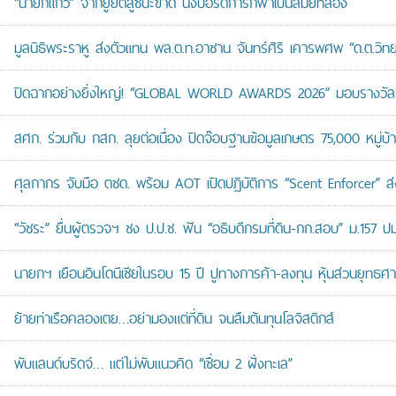
“นายกแก้ว” จากยูยิตสูชนะขาด นั่งบอร์ดการกีฬาเป็นสมัยที่สอง
มูลนิธิพระราหู ส่งตัวแทน พล.ต.ท.อาชาน จันทร์ศิริ เคารพศพ “ด.ต.วิทยา
ปิดฉากอย่างยิ่งใหญ่! “GLOBAL WORLD AWARDS 2026” มอบรางวัลเก
สศก. ร่วมกับ กสก. ลุยต่อเนื่อง ปิดจ๊อบฐานข้อมูลเกษตร 75,000 หมู่บ
ศุลกากร จับมือ ตชด. พร้อม AOT เปิดปฏิบัติการ “Scent Enforcer” ส่ง
“วัชระ” ยื่นผู้ตรวจฯ ชง ป.ป.ช. ฟัน “อธิบดีกรมที่ดิน-กก.สอบ” ม.157 
นายกฯ เยือนอินโดนีเซียในรอบ 15 ปี ปูทางการค้า-ลงทุน หุ้นส่วนยุทธศ
ย้ายท่าเรือคลองเตย…อย่ามองแต่ที่ดิน จนลืมต้นทุนโลจิสติกส์
พับแลนด์บริดจ์… แต่ไม่พับแนวคิด “เชื่อม 2 ฝั่งทะเล”