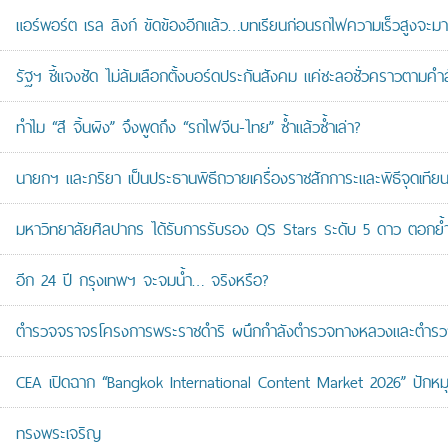
แอร์พอร์ต เรล ลิงก์ ขัดข้องอีกแล้ว…บทเรียนก่อนรถไฟความเร็วสูงจะมา
รัฐฯ ชี้แจงชัด ไม่ล้มเลือกตั้งบอร์ดประกันสังคม แค่ชะลอชั่วคราวตามคำ
ทำไม “สี จิ้นผิง” จึงพูดถึง “รถไฟจีน-ไทย” ซ้ำแล้วซ้ำเล่า?
นายกฯ และภริยา เป็นประธานพิธีถวายเครื่องราชสักการะและพิธีจุดเ
มหาวิทยาลัยศิลปากร ได้รับการรับรอง QS Stars ระดับ 5 ดาว ตอกย้ำม
อีก 24 ปี กรุงเทพฯ จะจมน้ำ… จริงหรือ?
ตำรวจจราจรโครงการพระราชดำริ ผนึกกำลังตำรวจทางหลวงและตำรวจจรา
CEA เปิดฉาก “Bangkok International Content Market 2026” ปักหม
ทรงพระเจริญ