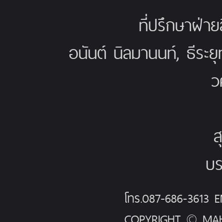
ที่ปรึกษาฝ่าย
อนันต์ นิลมานนท์, ธีระย
ว
ส
บร
โทร.087-686-3613
COPYRIGHT © MAH