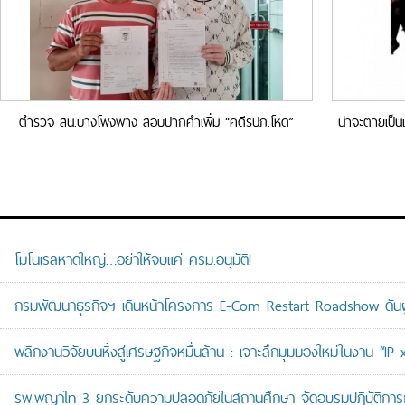
ตำรวจ สน.บางโพงพาง สอบปากคำเพิ่ม “คดีรปภ.โหด”
น่าจะตายเป็น
ทำร้ายสาวแหม่มป่วยจิตเวช
โมโนเรลหาดใหญ่…อย่าให้จบแค่ ครม.อนุมัติ!
กรมพัฒนาธุรกิจฯ เดินหน้าโครงการ E-Com Restart Roadshow ดั
พลิกงานวิจัยบนหิ้งสู่เศรษฐกิจหมื่นล้าน : เจาะลึกมุมมองใหม่ในงาน “I
รพ.พญาไท 3 ยกระดับความปลอดภัยในสถานศึกษา จัดอบรมปฏิบัติการกู้ช