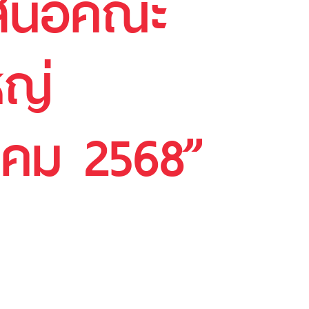
 เสนอคณะ
หญ่
าคม 2568”