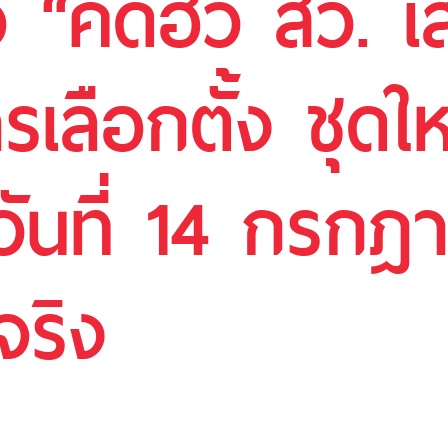
ว “คดีฮั้ว สว.
เลือกตั้ง ชุดใ
ันที่ 14 กรกฎ
จริง