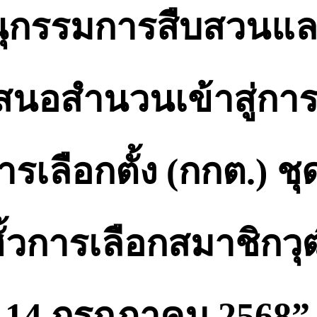
ุกรรมการสืบสวนแล
ยมเสนอสำนวนเข้าสู่ก
ือกตั้ง (กกต.) ชุดให
ีฮั้วการเลือกสมาชิก
ี่ 14 กรกฎาคม 2568”