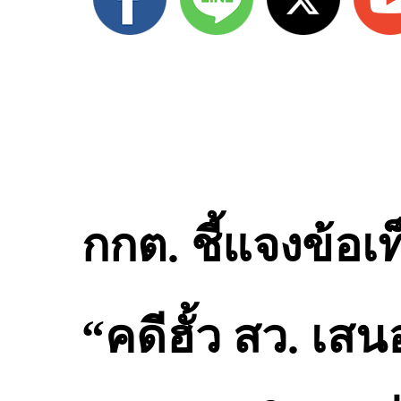
กกต
.
ชี้แจงข้อเท
“
คดีฮั้ว
สว
.
เสน