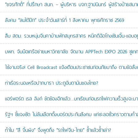
“ขจรศักดิ์” ที่ปรึกษา สนท. – ผู้บริหาร บจก.ฐาปนินทร์ ผู้สร้างป้า
สังคม “ลมใต้ปีก” ประจำวันเสาร์ที่ 1 สิงหาคม พุทธศักราช 2569
สืบ สตม. รวบหนุ่มจีนคาบ้านพักสมุทรสาคร หนีคดีฉ้อโกงเซินเจิ้น-แอบอยู
บพท. จับมือเครือข่ายมหาวิทยาลัย จัดงาน APPTech EXPO 2026 ชูเทคโน
ใช้งานจริง! Cell Broadcast แจ้งเตือนประชาชนก่อนภัยมาถึง ตามข้อสั่ง
ท่าเรือระนองหรือปากบารา ประตูอันดามันของไทย?
แอร์พอร์ต เรล ลิงก์ ขัดข้องอีกแล้ว…บทเรียนก่อนรถไฟความเร็วสูงจะมา
รัฐฯ ชี้แจงชัด ไม่ล้มเลือกตั้งบอร์ดประกันสังคม แค่ชะลอชั่วคราวตามคำ
ทำไม “สี จิ้นผิง” จึงพูดถึง “รถไฟจีน-ไทย” ซ้ำแล้วซ้ำเล่า?