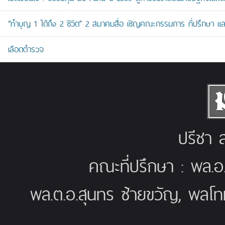
“ทำบุญ 1 ได้ถึง 2 ชีวิต” 2 สมาคมสื่อ เชิญคณะกรรมการ ที่ปรึกษา 
เลือดตำรวจ
ปรีชา ส
คณะที่ปรึกษา : พล.อ
พล.ต.อ.สุนทร ซ้ายขวัญ, พลโท