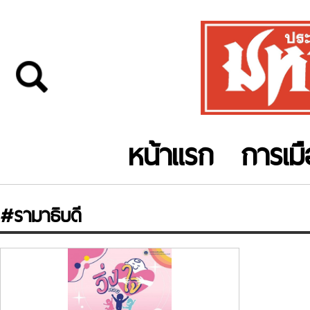
หน้าแรก
การเม
#รามาธิบดี