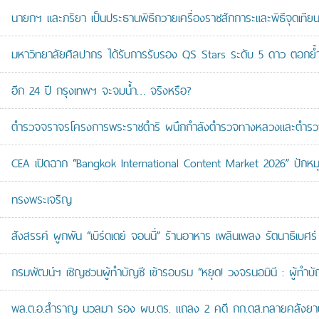
นายกฯ และภริยา เป็นประธานพิธีถวายเครื่องราชสักการะและพิธีจุดเ
มหาวิทยาลัยศิลปากร ได้รับการรับรอง QS Stars ระดับ 5 ดาว ตอกย้ำม
อีก 24 ปี กรุงเทพฯ จะจมน้ำ… จริงหรือ?
ตำรวจจราจรโครงการพระราชดำริ ผนึกกำลังตำรวจทางหลวงและตำรวจจรา
CEA เปิดฉาก “Bangkok International Content Market 2026” ปักหม
ทรงพระเจริญ
สังสรรค์ ผูกพัน “เบิร์ดเดย์ จอนนี่” ร้านอาหาร เพลินเพลง รัตนาธิเบศร์
กรมพัฒน์ฯ เชิญชวนผู้ทำบัญชี เข้ารอบรม “หยุด! วงจรนอมินี : ผู้ทำบัญ
พล.ต.อ.สำราญ นวลมา รอง ผบ.ตร. แถลง 2 คดี กก.ดส.ทลายคลังยาบ้าส