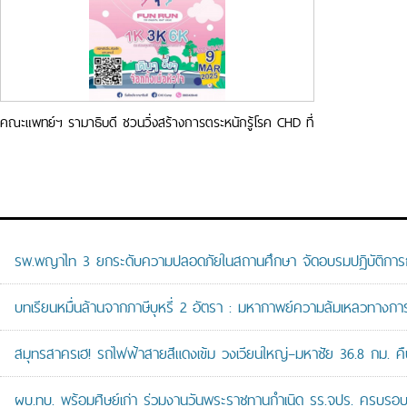
คณะแพทย์ฯ รามาธิบดี ชวนวิ่งสร้างการตระหนักรู้โรค CHD ที่
งาน “วิ่ง…ด้วยหัวใจ”
รพ.พญาไท 3 ยกระดับความปลอดภัยในสถานศึกษา จัดอบรมปฏิบัติการกู้ช
บทเรียนหมื่นล้านจากภาษีบุหรี่ 2 อัตรา : มหากาพย์ความล้มเหลวทางกา
สมุทรสาครเฮ! รถไฟฟ้าสายสีแดงเข้ม วงเวียนใหญ่–มหาชัย 36.8 กม. คืบห
ผบ.ทบ. พร้อมศิษย์เก่า ร่วมงานวันพระราชทานกำเนิด รร.จปร. ครบรอบ