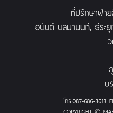
ที่ปรึกษาฝ่าย
อนันต์ นิลมานนท์, ธีระย
ว
ส
บร
โทร.087-686-3613
COPYRIGHT © MAH