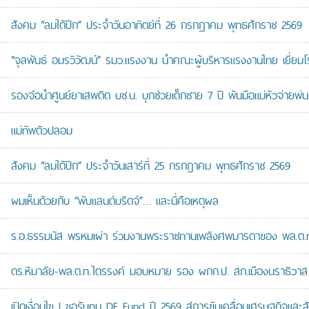
สังคม “ลมใต้ปีก” ประจำวันอาทิตย์ที่ 26 กรกฎาคม พุทธศักราช 2569
“จุลพันธ์ อมรวิวัฒน์” รมว.แรงงาน นำคณะผู้บริหารแรงงานไทย เยี่ยมโ
รองจ๋อนำศูนย์ยาเสพติด บช.น. บุกช่วยเด็กชาย 7 ปี พ้นมือแม่หัวจ่ายพ่น
แม่ทัพตัวปลอม
สังคม “ลมใต้ปีก” ประจำวันเสาร์ที่ 25 กรกฎาคม พุทธศักราช 2569
ผมเห็นด้วยกับ “พับแลนด์บริดจ์”… และนี่คือเหตุผล
ร.อ.ธรรมนัส พรหมเผ่า ร่วมงานพระราชทานเพลิงศพมารดาของ พล.ต.ท.ศั
ดร.หิมาลัย-พล.ต.ท.ไตรรงค์ มอบหมาย รอง ผกก.ป. สภ.เมืองนราธิวาส เป
เปิดเงื่อนไข ! ขอรับทุน DE Fund ปี 2569 สู่การขับเคลื่อนเศรษฐกิจและสัง