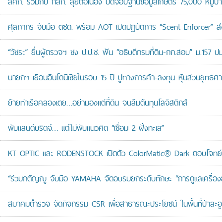
สศก. ร่วมกับ กสก. ลุยต่อเนื่อง ปิดจ๊อบฐานข้อมูลเกษตร 75,000 หมู่บ
ศุลกากร จับมือ ตชด. พร้อม AOT เปิดปฏิบัติการ “Scent Enforcer” ส่ง
“วัชระ” ยื่นผู้ตรวจฯ ชง ป.ป.ช. ฟัน “อธิบดีกรมที่ดิน-กก.สอบ” ม.157 
นายกฯ เยือนอินโดนีเซียในรอบ 15 ปี ปูทางการค้า-ลงทุน หุ้นส่วนยุทธศ
ย้ายท่าเรือคลองเตย…อย่ามองแต่ที่ดิน จนลืมต้นทุนโลจิสติกส์
พับแลนด์บริดจ์… แต่ไม่พับแนวคิด “เชื่อม 2 ฝั่งทะเล”
KT OPTIC และ RODENSTOCK เปิดตัว ColorMatic® Dark ตอบโจทย์ไ
“ร่วมกตัญญู จับมือ YAMAHA จัดอบรมยกระดับทักษะ “การดูแลเครื่องยนต
สมาคมตำรวจ จัดกิจกรรม CSR เพื่อสาธารณะประโยชน์ ในพื้นที่ป่าละอ