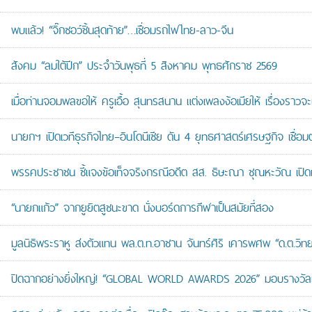
พบแล้ว! “จิ๊กซอว์ชิ้นสุดท้าย”…เชื่อมรถไฟไทย-ลาว-จีน
สังคม “ลมใต้ปีก” ประจำวันพุธที่ 5 สิงหาคม พุทธศักราช 2569
เมื่อท่านจอมพลขอให้ ครูเอื้อ สุนทรสนาน แต่งเพลงง้อเมียให้ เรื่องราวจะ
นายกฯ เปิดเวทีธุรกิจไทย–อินโดนีเซีย ดัน 4 ยุทธศาสตร์เศรษฐกิจ เชื่อ
พรรคประชาชน ชี้แจงข้อเท็จจริงกรณีอดีต สส. ธิษะณา ชุณหะวัณ เปิ
“นายกแก้ว” จากยูยิตสูชนะขาด นั่งบอร์ดการกีฬาเป็นสมัยที่สอง
มูลนิธิพระราหู ส่งตัวแทน พล.ต.ท.อาชาน จันทร์ศิริ เคารพศพ “ด.ต.วิทยา
ปิดฉากอย่างยิ่งใหญ่! “GLOBAL WORLD AWARDS 2026” มอบรางวัลเก