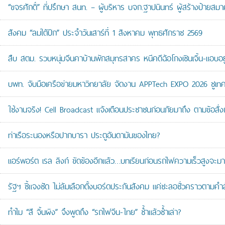
“ขจรศักดิ์” ที่ปรึกษา สนท. – ผู้บริหาร บจก.ฐาปนินทร์ ผู้สร้างป้า
สังคม “ลมใต้ปีก” ประจำวันเสาร์ที่ 1 สิงหาคม พุทธศักราช 2569
สืบ สตม. รวบหนุ่มจีนคาบ้านพักสมุทรสาคร หนีคดีฉ้อโกงเซินเจิ้น-แอบอยู
บพท. จับมือเครือข่ายมหาวิทยาลัย จัดงาน APPTech EXPO 2026 ชูเทคโน
ใช้งานจริง! Cell Broadcast แจ้งเตือนประชาชนก่อนภัยมาถึง ตามข้อสั่ง
ท่าเรือระนองหรือปากบารา ประตูอันดามันของไทย?
แอร์พอร์ต เรล ลิงก์ ขัดข้องอีกแล้ว…บทเรียนก่อนรถไฟความเร็วสูงจะมา
รัฐฯ ชี้แจงชัด ไม่ล้มเลือกตั้งบอร์ดประกันสังคม แค่ชะลอชั่วคราวตามคำ
ทำไม “สี จิ้นผิง” จึงพูดถึง “รถไฟจีน-ไทย” ซ้ำแล้วซ้ำเล่า?