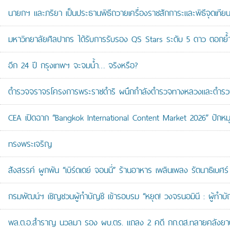
นายกฯ และภริยา เป็นประธานพิธีถวายเครื่องราชสักการะและพิธีจุดเ
มหาวิทยาลัยศิลปากร ได้รับการรับรอง QS Stars ระดับ 5 ดาว ตอกย้ำม
อีก 24 ปี กรุงเทพฯ จะจมน้ำ… จริงหรือ?
ตำรวจจราจรโครงการพระราชดำริ ผนึกกำลังตำรวจทางหลวงและตำรวจจรา
CEA เปิดฉาก “Bangkok International Content Market 2026” ปักหม
ทรงพระเจริญ
สังสรรค์ ผูกพัน “เบิร์ดเดย์ จอนนี่” ร้านอาหาร เพลินเพลง รัตนาธิเบศร์
กรมพัฒน์ฯ เชิญชวนผู้ทำบัญชี เข้ารอบรม “หยุด! วงจรนอมินี : ผู้ทำบัญ
พล.ต.อ.สำราญ นวลมา รอง ผบ.ตร. แถลง 2 คดี กก.ดส.ทลายคลังยาบ้าส