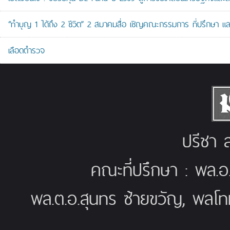
“ทำบุญ 1 ได้ถึง 2 ชีวิต” 2 สมาคมสื่อ เชิญคณะกรรมการ ที่ปรึกษา 
เลือดตำรวจ
ปรีชา ส
คณะที่ปรึกษา : พล.อ
พล.ต.อ.สุนทร ซ้ายขวัญ, พลโท