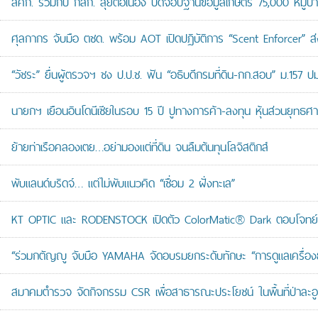
สศก. ร่วมกับ กสก. ลุยต่อเนื่อง ปิดจ๊อบฐานข้อมูลเกษตร 75,000 หมู่บ
ศุลกากร จับมือ ตชด. พร้อม AOT เปิดปฏิบัติการ “Scent Enforcer” ส่ง
“วัชระ” ยื่นผู้ตรวจฯ ชง ป.ป.ช. ฟัน “อธิบดีกรมที่ดิน-กก.สอบ” ม.157 
นายกฯ เยือนอินโดนีเซียในรอบ 15 ปี ปูทางการค้า-ลงทุน หุ้นส่วนยุทธศ
ย้ายท่าเรือคลองเตย…อย่ามองแต่ที่ดิน จนลืมต้นทุนโลจิสติกส์
พับแลนด์บริดจ์… แต่ไม่พับแนวคิด “เชื่อม 2 ฝั่งทะเล”
KT OPTIC และ RODENSTOCK เปิดตัว ColorMatic® Dark ตอบโจทย์ไ
“ร่วมกตัญญู จับมือ YAMAHA จัดอบรมยกระดับทักษะ “การดูแลเครื่องยนต
สมาคมตำรวจ จัดกิจกรรม CSR เพื่อสาธารณะประโยชน์ ในพื้นที่ป่าละอ