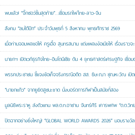
พบแล้ว! “จิ๊กซอว์ชิ้นสุดท้าย”…เชื่อมรถไฟไทย-ลาว-จีน
สังคม “ลมใต้ปีก” ประจำวันพุธที่ 5 สิงหาคม พุทธศักราช 2569
เมื่อท่านจอมพลขอให้ ครูเอื้อ สุนทรสนาน แต่งเพลงง้อเมียให้ เรื่องราวจะ
นายกฯ เปิดเวทีธุรกิจไทย–อินโดนีเซีย ดัน 4 ยุทธศาสตร์เศรษฐกิจ เชื่อ
พรรคประชาชน ชี้แจงข้อเท็จจริงกรณีอดีต สส. ธิษะณา ชุณหะวัณ เปิ
“นายกแก้ว” จากยูยิตสูชนะขาด นั่งบอร์ดการกีฬาเป็นสมัยที่สอง
มูลนิธิพระราหู ส่งตัวแทน พล.ต.ท.อาชาน จันทร์ศิริ เคารพศพ “ด.ต.วิทยา
ปิดฉากอย่างยิ่งใหญ่! “GLOBAL WORLD AWARDS 2026” มอบรางวัลเก