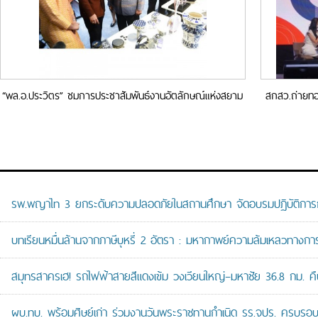
“พล.อ.ประวิตร” ชมการประชาสัมพันธ์งานอัตลักษณ์แห่งสยาม
สกสว.ถ่ายทอดเ
ชื่นชมงานฝีมือคนไทยพร้อมผลักดันผู้ประกอบการไทยสู่ตลาด
สากล
รพ.พญาไท 3 ยกระดับความปลอดภัยในสถานศึกษา จัดอบรมปฏิบัติการกู้ช
บทเรียนหมื่นล้านจากภาษีบุหรี่ 2 อัตรา : มหากาพย์ความล้มเหลวทางกา
สมุทรสาครเฮ! รถไฟฟ้าสายสีแดงเข้ม วงเวียนใหญ่–มหาชัย 36.8 กม. คืบห
ผบ.ทบ. พร้อมศิษย์เก่า ร่วมงานวันพระราชทานกำเนิด รร.จปร. ครบรอบ