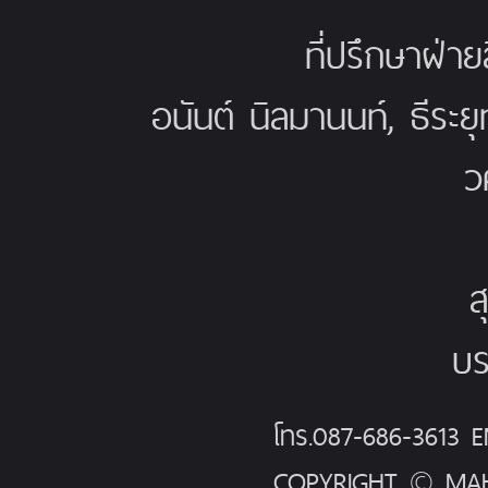
ที่ปรึกษาฝ่าย
อนันต์ นิลมานนท์, ธีระย
ว
ส
บร
โทร.087-686-3613
COPYRIGHT © MAH