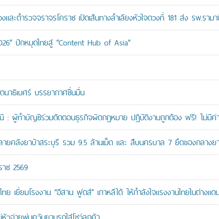
ะตำรวจจราจรโคราช เปิดเส้นทางลำเลียงหัวใจดวงที่ 181 ส่ง รพ.รามาธ
026” ปักหมุดไทยสู่ “Content Hub of Asia”
ัตนาธิเบศร์ บรรยากาศชื่นมื่น
: ผู้ทำบัญชีร่วมตัดตอนธุรกิจผิดกฎหมาย ปฏิบัติงานถูกต้อง ฟรี! ไม่มีค่า
คลังยาบ้าสระบุรี รวม 9.5 ล้านเม็ด และ สืบนครบาล 7 ยึดของกลางยาบ้
กราช 2569
ทย เยี่ยมโรงงาน “อีสาน ฟูดส์” เกาหลีใต้ ให้กำลังใจแรงงานไทยในต่างแด
หัวจ่ายพ่นควันยานรกใส่โชว์ลูกค้า