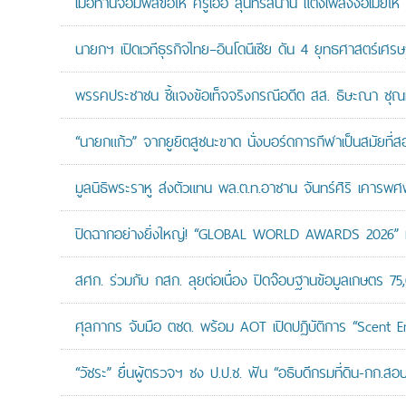
เมื่อท่านจอมพลขอให้ ครูเอื้อ สุนทรสนาน แต่งเพลงง้อเมียให้ 
นายกฯ เปิดเวทีธุรกิจไทย–อินโดนีเซีย ดัน 4 ยุทธศาสตร์เศร
พรรคประชาชน ชี้แจงข้อเท็จจริงกรณีอดีต สส. ธิษะณา ชุณ
“นายกแก้ว” จากยูยิตสูชนะขาด นั่งบอร์ดการกีฬาเป็นสมัยที่ส
มูลนิธิพระราหู ส่งตัวแทน พล.ต.ท.อาชาน จันทร์ศิริ เคารพศพ 
ปิดฉากอย่างยิ่งใหญ่! “GLOBAL WORLD AWARDS 2026” มอ
สศก. ร่วมกับ กสก. ลุยต่อเนื่อง ปิดจ๊อบฐานข้อมูลเกษตร 75
ศุลกากร จับมือ ตชด. พร้อม AOT เปิดปฏิบัติการ “Scent Enf
“วัชระ” ยื่นผู้ตรวจฯ ชง ป.ป.ช. ฟัน “อธิบดีกรมที่ดิน-กก.