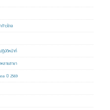
คก้าวไกล
บัติหน้าที่
ากหลายสาขา
-asa ปี 2569