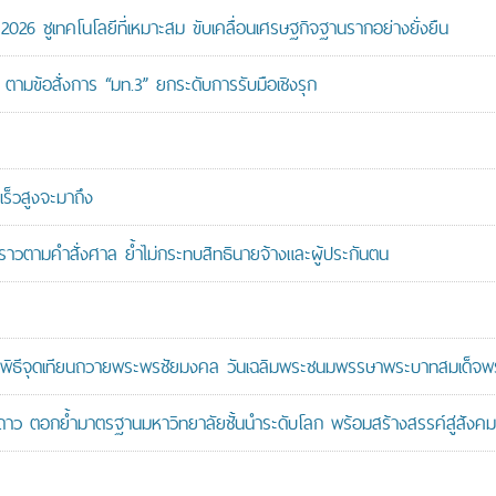
26 ชูเทคโนโลยีที่เหมาะสม ขับเคลื่อนเศรษฐกิจฐานรากอย่างยั่งยืน
ตามข้อสั่งการ “มท.3” ยกระดับการรับมือเชิงรุก
ร็วสูงจะมาถึง
วคราวตามคำสั่งศาล ย้ำไม่กระทบสิทธินายจ้างและผู้ประกันตน
ะพิธีจุดเทียนถวายพระพรชัยมงคล วันเฉลิมพระชนมพรรษาพระบาทสมเด็จพระ
าว ตอกย้ำมาตรฐานมหาวิทยาลัยชั้นนำระดับโลก พร้อมสร้างสรรค์สู่สังคมอ