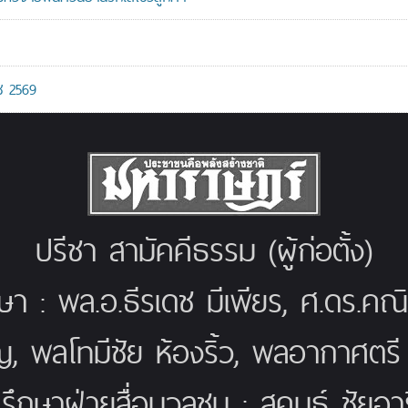
ช 2569
ปรีชา สามัคคีธรรม (ผู้ก่อตั้ง)
กษา : พล.อ.ธีรเดช มีเพียร, ศ.ดร.ค
ญ, พลโทมีชัย ห้องริ้ว, พลอากาศตร
่ปรึกษาฝ่ายสื่อมวลชน : สุคนธ์ ชัยอารี