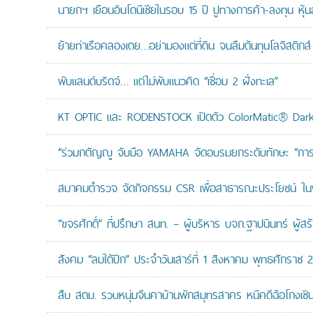
นายกฯ เยือนอินโดนีเซียในรอบ 15 ปี ปูทางการค้า-ลงทุน หุ้
ย้ายท่าเรือคลองเตย…อย่ามองแต่ที่ดิน จนลืมต้นทุนโลจิสติกส์
พับแลนด์บริดจ์… แต่ไม่พับแนวคิด “เชื่อม 2 ฝั่งทะเล”
KT OPTIC และ RODENSTOCK เปิดตัว ColorMatic® Dark 
“ร่วมกตัญญู จับมือ YAMAHA จัดอบรมยกระดับทักษะ “การดูแล
สมาคมตำรวจ จัดกิจกรรม CSR เพื่อสาธารณะประโยชน์ ในพื้
“ขจรศักดิ์” ที่ปรึกษา สนท. – ผู้บริหาร บจก.ฐาปนินทร์ ผ
สังคม “ลมใต้ปีก” ประจำวันเสาร์ที่ 1 สิงหาคม พุทธศักราช 
สืบ สตม. รวบหนุ่มจีนคาบ้านพักสมุทรสาคร หนีคดีฉ้อโกงเซินเจ