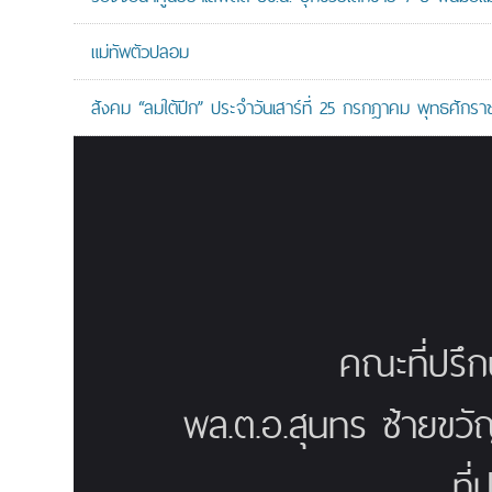
แม่ทัพตัวปลอม
สังคม “ลมใต้ปีก” ประจำวันเสาร์ที่ 25 กรกฎาคม พุทธศักรา
คณะที่ปรึ
พล.ต.อ.สุนทร ซ้ายขวั
ที