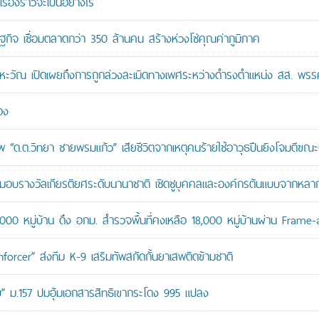
เรื่องราวจะเป็นอย่างไร
ษฐกิจ เชื่อมตลาดกว่า 350 ล้านคน สร้างห่วงโซ่คุณค่าภูมิภาค
หะวัณ เปิดเผยถึงการถูกล่วงละเมิดทางเพศระหว่างดำรงตำแหน่ง สส. พรร
อง
“ด.ต.วิทยา ชายพรมแก้ว” เสียชีวิตจากเหตุคนร้ายใช้อาวุธปืนยิงโจมตีขณะปฏิ
บรางวัลเกียรติยศระดับนานาชาติ เชิดชูบุคคลและองค์กรต้นแบบจากหล
,000 หมู่บ้าน ดึง อกม. สำรวจพื้นที่คงเหลือ 18,000 หมู่บ้านผ่าน Frame
orcer” ส่งทีม K-9 เสริมทัพสกัดกั้นยาเสพติดข้ามชาติ
สอบ” ม.157 ปมอุ้มเอกสารสิทธิเขากระโดง 995 แปลง