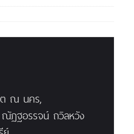
ณิต ณ นคร,
ี ณัฏฐอรรจน์ ถวิลหวัง
ย์,