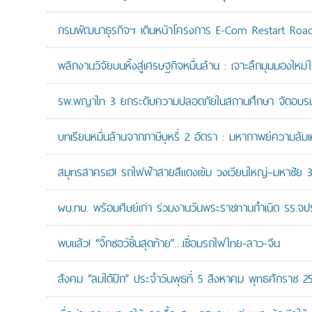
กรมพัฒนาธุรกิจฯ เดินหน้าโครงการ E-Com Restart Ro
พลิกงานวิจัยบนหิ้งสู่เศรษฐกิจหมื่นล้าน : เจาะลึกมุมมองให
รพ.พญาไท 3 ยกระดับความปลอดภัยในสถานศึกษา จัดอบรมปฏิบั
บทเรียนหมื่นล้านจากภาษีบุหรี่ 2 อัตรา : มหากาพย์ความล้
สมุทรสาครเฮ! รถไฟฟ้าสายสีแดงเข้ม วงเวียนใหญ่–มหาชัย 36.
ผบ.ทบ. พร้อมศิษย์เก่า ร่วมงานวันพระราชทานกำเนิด รร.จ
พบแล้ว! “จิ๊กซอว์ชิ้นสุดท้าย”…เชื่อมรถไฟไทย-ลาว-จีน
สังคม “ลมใต้ปีก” ประจำวันพุธที่ 5 สิงหาคม พุทธศักราช 2