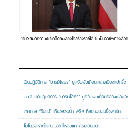
“รมว.สมศักดิ์” แชร์เคล็ดลับเลี้ยงโคสร้างรายได้ ชี้ เป็นอาชีพทางเลือ
เพิ่มรายได้ให้สมาชิกกองทุนหมู่บ้านฯ
เปิดปฏิบัติการ “บารมีโสธร” บุกจับผับเถื่อนกลางเมืองแปดริ้ว
มท.2 เปิดปฏิบัติการ “บารมีโสธร” บุกจับผับเถื่อนกลางเมืองฉ
เทศกาล “วันแม่” เที่ยวสวนน้ำ ฟรี!!! ที่สยามอะเมซิ่งพาร์ค
โมโนเรลหาดใหญ่…อย่าให้จบแค่ ครม.อนุมัติ!