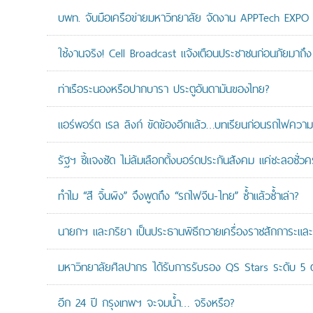
บพท. จับมือเครือข่ายมหาวิทยาลัย จัดงาน APPTech EXPO 20
ใช้งานจริง! Cell Broadcast แจ้งเตือนประชาชนก่อนภัยมาถึง 
ท่าเรือระนองหรือปากบารา ประตูอันดามันของไทย?
แอร์พอร์ต เรล ลิงก์ ขัดข้องอีกแล้ว…บทเรียนก่อนรถไฟความเ
รัฐฯ ชี้แจงชัด ไม่ล้มเลือกตั้งบอร์ดประกันสังคม แค่ชะลอชั่
ทำไม “สี จิ้นผิง” จึงพูดถึง “รถไฟจีน-ไทย” ซ้ำแล้วซ้ำเล่า?
นายกฯ และภริยา เป็นประธานพิธีถวายเครื่องราชสักการะแล
มหาวิทยาลัยศิลปากร ได้รับการรับรอง QS Stars ระดับ 5 ด
อีก 24 ปี กรุงเทพฯ จะจมน้ำ… จริงหรือ?