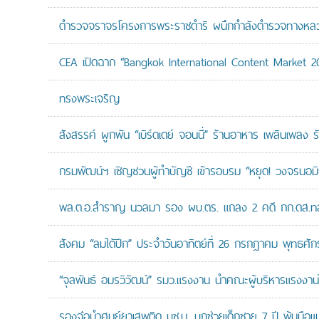
ตำรวจจราจรโครงการพระราชดำริ ผนึกกำลังตำรวจทางหลวงแล
CEA เปิดฉาก “Bangkok International Content Market 2
ทรงพระเจริญ
สังสรรค์ ผูกพัน “เบิร์ดเดย์ จอนนี่” ร้านอาหาร เพลินเพลง ร
กรมพัฒน์ฯ เชิญชวนผู้ทำบัญชี เข้ารอบรม “หยุด! วงจรนอมินี 
พล.ต.อ.สำราญ นวลมา รอง ผบ.ตร. แถลง 2 คดี กก.ดส.ทลาย
สังคม “ลมใต้ปีก” ประจำวันอาทิตย์ที่ 26 กรกฎาคม พุทธศั
“จุลพันธ์ อมรวิวัฒน์” รมว.แรงงาน นำคณะผู้บริหารแรงงานไ
รองจ๋อนำศูนย์ยาเสพติด บช.น. บุกช่วยเด็กชาย 7 ปี พ้นมือแม่