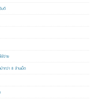
ิบดี
ใช้จ่าย
ากว่า 8 ล้านเม็ด
น