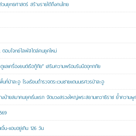
นส่วนยุทธศาสตร์ สร้างรายได้ถึงคนไทย
ตอบโจทย์ไลฟ์สไตล์คนยุคใหม่
เครื่องยนต์เรือกู้ภัย” เสริมความพร้อมรับมืออุทกภัย
นที่ป่าละอู โรงเรียนตำรวจตระเวนชายแดนนเรศวรป่าละอู
ู้สร้างป้ายสมาคมยุคเริ่มแรก จัดบวงสรวงใหญ่พระสยามเทวาธิราช ย้ำความผ
2569
ิ้น-แอบอยู่เกิน 126 วัน