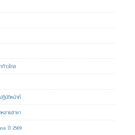
คก้าวไกล
บัติหน้าที่
ากหลายสาขา
-asa ปี 2569