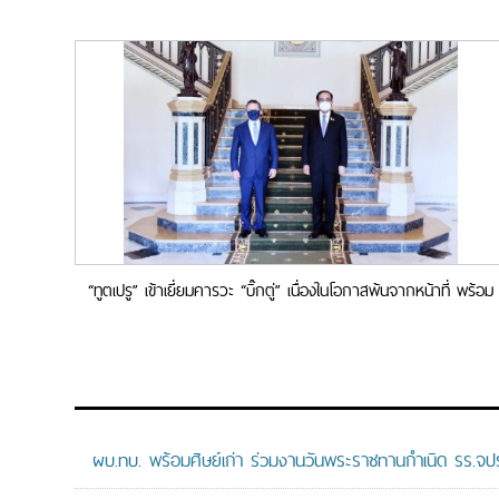
“ทูตเปรู” เข้าเยี่ยมคารวะ “บิ๊กตู่” เนื่องในโอกาสพ้นจากหน้าที่ พร้อม
หารือด้านเศรษฐกิจหมุนเวียน
ผบ.ทบ. พร้อมศิษย์เก่า ร่วมงานวันพระราชทานกำเนิด รร.จ