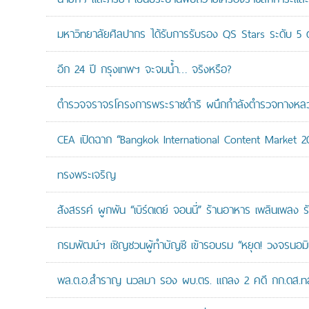
มหาวิทยาลัยศิลปากร ได้รับการรับรอง QS Stars ระดับ 5 ด
อีก 24 ปี กรุงเทพฯ จะจมน้ำ… จริงหรือ?
ตำรวจจราจรโครงการพระราชดำริ ผนึกกำลังตำรวจทางหลวงแล
CEA เปิดฉาก “Bangkok International Content Market 2
ทรงพระเจริญ
สังสรรค์ ผูกพัน “เบิร์ดเดย์ จอนนี่” ร้านอาหาร เพลินเพลง ร
กรมพัฒน์ฯ เชิญชวนผู้ทำบัญชี เข้ารอบรม “หยุด! วงจรนอมินี 
พล.ต.อ.สำราญ นวลมา รอง ผบ.ตร. แถลง 2 คดี กก.ดส.ทลาย