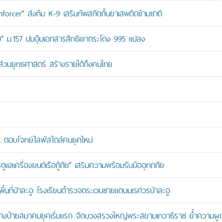
orcer” ส่งทีม K-9 เสริมทัพสกัดกั้นยาเสพติดข้ามชาติ
สอบ” ม.157 ปมอุ้มเอกสารสิทธิเขากระโดง 995 แปลง
นส่วนยุทธศาสตร์ สร้างรายได้ถึงคนไทย
ตอบโจทย์ไลฟ์สไตล์คนยุคใหม่
เครื่องยนต์เรือกู้ภัย” เสริมความพร้อมรับมืออุทกภัย
นที่ป่าละอู โรงเรียนตำรวจตระเวนชายแดนนเรศวรป่าละอู
ู้สร้างป้ายสมาคมยุคเริ่มแรก จัดบวงสรวงใหญ่พระสยามเทวาธิราช ย้ำความผ