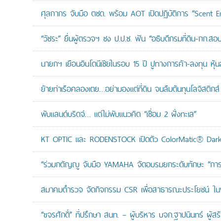
ศุลกากร จับมือ ตชด. พร้อม AOT เปิดปฏิบัติการ “Scent Enf
“วัชระ” ยื่นผู้ตรวจฯ ชง ป.ป.ช. ฟัน “อธิบดีกรมที่ดิน-กก.
นายกฯ เยือนอินโดนีเซียในรอบ 15 ปี ปูทางการค้า-ลงทุน หุ้
ย้ายท่าเรือคลองเตย…อย่ามองแต่ที่ดิน จนลืมต้นทุนโลจิสติกส์
พับแลนด์บริดจ์… แต่ไม่พับแนวคิด “เชื่อม 2 ฝั่งทะเล”
KT OPTIC และ RODENSTOCK เปิดตัว ColorMatic® Dark 
“ร่วมกตัญญู จับมือ YAMAHA จัดอบรมยกระดับทักษะ “การดูแล
สมาคมตำรวจ จัดกิจกรรม CSR เพื่อสาธารณะประโยชน์ ในพื้
“ขจรศักดิ์” ที่ปรึกษา สนท. – ผู้บริหาร บจก.ฐาปนินทร์ ผ