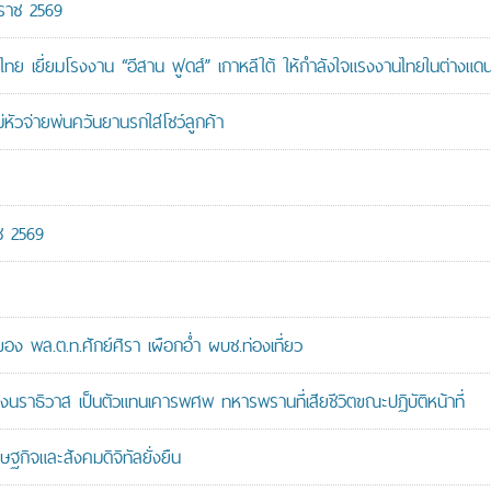
กราช 2569
ทย เยี่ยมโรงงาน “อีสาน ฟูดส์” เกาหลีใต้ ให้กำลังใจแรงงานไทยในต่างแด
หัวจ่ายพ่นควันยานรกใส่โชว์ลูกค้า
ช 2569
 พล.ต.ท.ศักย์ศิรา เผือกอ่ำ ผบช.ท่องเที่ยว
ราธิวาส เป็นตัวแทนเคารพศพ ทหารพรานที่เสียชีวิตขณะปฏิบัติหน้าที่
ษฐกิจและสังคมดิจิทัลยั่งยืน