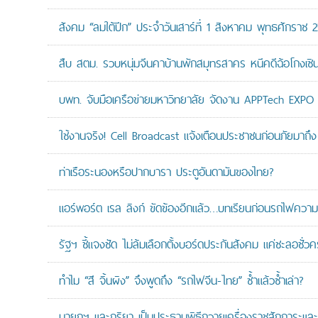
สังคม “ลมใต้ปีก” ประจำวันเสาร์ที่ 1 สิงหาคม พุทธศักราช 
สืบ สตม. รวบหนุ่มจีนคาบ้านพักสมุทรสาคร หนีคดีฉ้อโกงเซินเจ
บพท. จับมือเครือข่ายมหาวิทยาลัย จัดงาน APPTech EXPO 20
ใช้งานจริง! Cell Broadcast แจ้งเตือนประชาชนก่อนภัยมาถึง 
ท่าเรือระนองหรือปากบารา ประตูอันดามันของไทย?
แอร์พอร์ต เรล ลิงก์ ขัดข้องอีกแล้ว…บทเรียนก่อนรถไฟความเ
รัฐฯ ชี้แจงชัด ไม่ล้มเลือกตั้งบอร์ดประกันสังคม แค่ชะลอชั่
ทำไม “สี จิ้นผิง” จึงพูดถึง “รถไฟจีน-ไทย” ซ้ำแล้วซ้ำเล่า?
นายกฯ และภริยา เป็นประธานพิธีถวายเครื่องราชสักการะแล