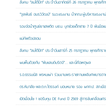
สังคม “ลมใต้ปีก” ประจำวันอาทิตย์ที่ 26 กรกฎาคม พุทธศั
“จุลพันธ์ อมรวิวัฒน์” รมว.แรงงาน นำคณะผู้บริหารแรงงานไ
รองจ๋อนำศูนย์ยาเสพติด บช.น. บุกช่วยเด็กชาย 7 ปี พ้นมือแม่
แม่ทัพตัวปลอม
สังคม “ลมใต้ปีก” ประจำวันเสาร์ที่ 25 กรกฎาคม พุทธศักรา
ผมเห็นด้วยกับ “พับแลนด์บริดจ์”… และนี่คือเหตุผล
ร.อ.ธรรมนัส พรหมเผ่า ร่วมงานพระราชทานเพลิงศพมารดาของ
ดร.หิมาลัย-พล.ต.ท.ไตรรงค์ มอบหมาย รอง ผกก.ป. สภ.เมืองน
เปิดเงื่อนไข ! ขอรับทุน DE Fund ปี 2569 สู่การขับเคลื่อนเศร