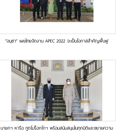
“อนุชา” เผยไทยจัดงาน APEC 2022 จะเป็นโอกาสสำคัญฟื้นฟู
เศรษฐกิจหลังโควิด-19 โดยเฉพาะภาคท่องเที่ยว
นายกฯ หารือ ทูตโมร็อกโกฯ พร้อมสนับสนุนในทุกมิติและขยายความ
ร่วมมือที่แน่นแฟ้นในทุกด้าน