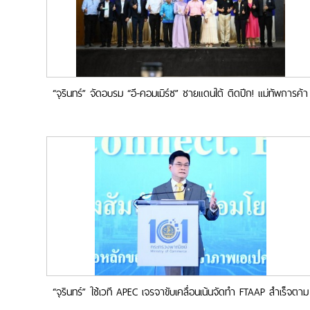
“จุรินทร์” จัดอบรม “อี-คอมเมิร์ซ” ชายแดนใต้ ติดปีก! แม่ทัพการค้า
โลกฮาลาลรุ่นใหม่
“จุรินทร์” ใช้เวที APEC เจรจาขับเคลื่อนเน้นจัดทำ FTAAP สำเร็จตาม
เป้าปี 2040 เพิ่มมูลค่าการค้า 400%