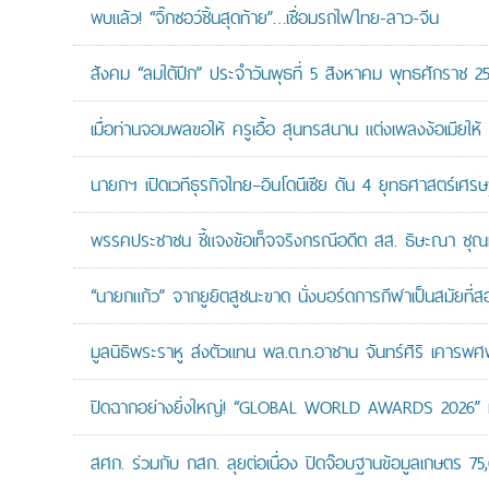
พบแล้ว! “จิ๊กซอว์ชิ้นสุดท้าย”…เชื่อมรถไฟไทย-ลาว-จีน
สังคม “ลมใต้ปีก” ประจำวันพุธที่ 5 สิงหาคม พุทธศักราช 2
เมื่อท่านจอมพลขอให้ ครูเอื้อ สุนทรสนาน แต่งเพลงง้อเมียให้ 
นายกฯ เปิดเวทีธุรกิจไทย–อินโดนีเซีย ดัน 4 ยุทธศาสตร์เศร
พรรคประชาชน ชี้แจงข้อเท็จจริงกรณีอดีต สส. ธิษะณา ชุณ
“นายกแก้ว” จากยูยิตสูชนะขาด นั่งบอร์ดการกีฬาเป็นสมัยที่ส
มูลนิธิพระราหู ส่งตัวแทน พล.ต.ท.อาชาน จันทร์ศิริ เคารพศพ 
ปิดฉากอย่างยิ่งใหญ่! “GLOBAL WORLD AWARDS 2026” มอ
สศก. ร่วมกับ กสก. ลุยต่อเนื่อง ปิดจ๊อบฐานข้อมูลเกษตร 75