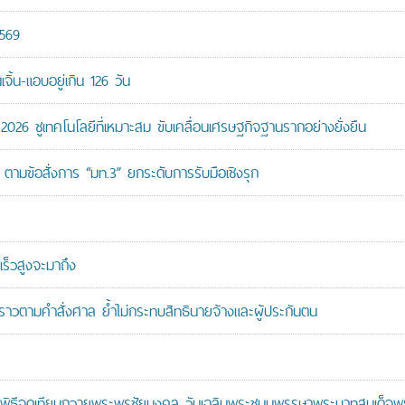
2569
ิ้น-แอบอยู่เกิน 126 วัน
26 ชูเทคโนโลยีที่เหมาะสม ขับเคลื่อนเศรษฐกิจฐานรากอย่างยั่งยืน
ตามข้อสั่งการ “มท.3” ยกระดับการรับมือเชิงรุก
ร็วสูงจะมาถึง
วคราวตามคำสั่งศาล ย้ำไม่กระทบสิทธินายจ้างและผู้ประกันตน
ะพิธีจุดเทียนถวายพระพรชัยมงคล วันเฉลิมพระชนมพรรษาพระบาทสมเด็จพระ