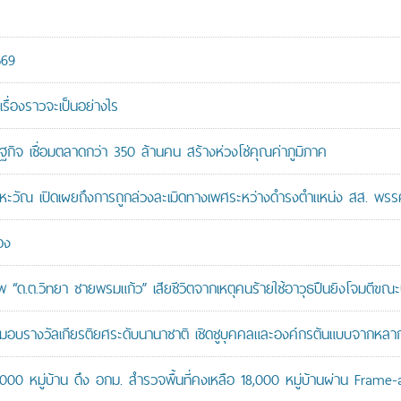
569
เรื่องราวจะเป็นอย่างไร
ษฐกิจ เชื่อมตลาดกว่า 350 ล้านคน สร้างห่วงโซ่คุณค่าภูมิภาค
หะวัณ เปิดเผยถึงการถูกล่วงละเมิดทางเพศระหว่างดำรงตำแหน่ง สส. พรร
อง
“ด.ต.วิทยา ชายพรมแก้ว” เสียชีวิตจากเหตุคนร้ายใช้อาวุธปืนยิงโจมตีขณะปฏิ
บรางวัลเกียรติยศระดับนานาชาติ เชิดชูบุคคลและองค์กรต้นแบบจากหล
,000 หมู่บ้าน ดึง อกม. สำรวจพื้นที่คงเหลือ 18,000 หมู่บ้านผ่าน Frame