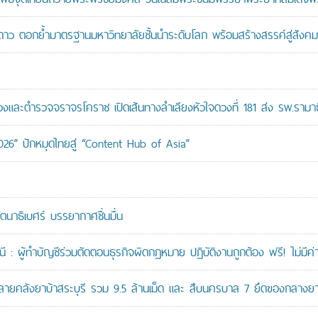
าว ตอกย้ำมาตรฐานมหาวิทยาลัยชั้นนำระดับโลก พร้อมสร้างสรรค์สู่สังคมอ
ะตำรวจจราจรโคราช เปิดเส้นทางลำเลียงหัวใจดวงที่ 181 ส่ง รพ.รามาธ
026” ปักหมุดไทยสู่ “Content Hub of Asia”
ัตนาธิเบศร์ บรรยากาศชื่นมื่น
: ผู้ทำบัญชีร่วมตัดตอนธุรกิจผิดกฎหมาย ปฏิบัติงานถูกต้อง ฟรี! ไม่มีค่า
คลังยาบ้าสระบุรี รวม 9.5 ล้านเม็ด และ สืบนครบาล 7 ยึดของกลางยาบ้