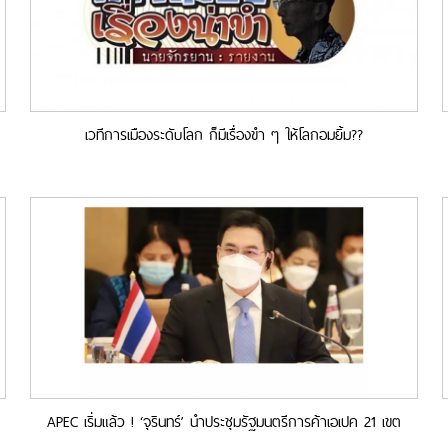
เวทีการเมืองระดับโลก ก็มีเรื่องขำ ๆ ให้โลกอมยิ้ม??
APEC เริ่มแล้ว ! ‘จุรินทร์’ นำประชุมรัฐมนตรีการค้าเอเปค 21 เขต
เศรษฐกิจเจรจาด้านการค้า