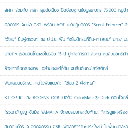
สศก. ร่วมกับ กสก. ลุยต่อเนื่อง ปิดจ๊อบฐานข้อมูลเกษตร 75,000 หมู่บ
ศุลกากร จับมือ ตชด. พร้อม AOT เปิดปฏิบัติการ “Scent Enforcer” ส่ง
“วัชระ” ยื่นผู้ตรวจฯ ชง ป.ป.ช. ฟัน “อธิบดีกรมที่ดิน-กก.สอบ” ม.157 
นายกฯ เยือนอินโดนีเซียในรอบ 15 ปี ปูทางการค้า-ลงทุน หุ้นส่วนยุทธศ
ย้ายท่าเรือคลองเตย…อย่ามองแต่ที่ดิน จนลืมต้นทุนโลจิสติกส์
พับแลนด์บริดจ์… แต่ไม่พับแนวคิด “เชื่อม 2 ฝั่งทะเล”
KT OPTIC และ RODENSTOCK เปิดตัว ColorMatic® Dark ตอบโจทย์ไ
“ร่วมกตัญญู จับมือ YAMAHA จัดอบรมยกระดับทักษะ “การดูแลเครื่องยนต
สมาคมตำรวจ จัดกิจกรรม CSR เพื่อสาธารณะประโยชน์ ในพื้นที่ป่าละอ