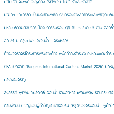
ทำไม “สี จิ้นผิง” จึงพูดถึง “รถไฟจีน-ไทย” ซ้ำแล้วซ้ำเล่า?
นายกฯ และภริยา เป็นประธานพิธีถวายเครื่องราชสักการะและพิธีจุดเ
มหาวิทยาลัยศิลปากร ได้รับการรับรอง QS Stars ระดับ 5 ดาว ตอกย้ำม
อีก 24 ปี กรุงเทพฯ จะจมน้ำ… จริงหรือ?
ตำรวจจราจรโครงการพระราชดำริ ผนึกกำลังตำรวจทางหลวงและตำรวจจรา
CEA เปิดฉาก “Bangkok International Content Market 2026” ปักหม
ทรงพระเจริญ
สังสรรค์ ผูกพัน “เบิร์ดเดย์ จอนนี่” ร้านอาหาร เพลินเพลง รัตนาธิเบศร์
กรมพัฒน์ฯ เชิญชวนผู้ทำบัญชี เข้ารอบรม “หยุด! วงจรนอมินี : ผู้ทำบัญ