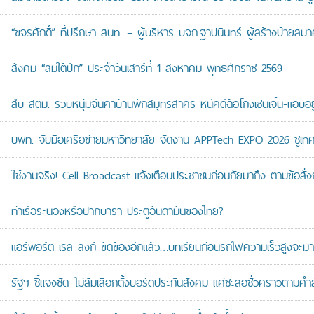
“ขจรศักดิ์” ที่ปรึกษา สนท. – ผู้บริหาร บจก.ฐาปนินทร์ ผู้สร้างป้า
สังคม “ลมใต้ปีก” ประจำวันเสาร์ที่ 1 สิงหาคม พุทธศักราช 2569
สืบ สตม. รวบหนุ่มจีนคาบ้านพักสมุทรสาคร หนีคดีฉ้อโกงเซินเจิ้น-แอบอยู
บพท. จับมือเครือข่ายมหาวิทยาลัย จัดงาน APPTech EXPO 2026 ชูเทคโน
ใช้งานจริง! Cell Broadcast แจ้งเตือนประชาชนก่อนภัยมาถึง ตามข้อสั่ง
ท่าเรือระนองหรือปากบารา ประตูอันดามันของไทย?
แอร์พอร์ต เรล ลิงก์ ขัดข้องอีกแล้ว…บทเรียนก่อนรถไฟความเร็วสูงจะมา
รัฐฯ ชี้แจงชัด ไม่ล้มเลือกตั้งบอร์ดประกันสังคม แค่ชะลอชั่วคราวตามคำ