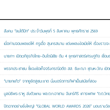
สังคม “ลมใต้ปีก” ประจำวันพุธที่ 5 สิงหาคม พุทธศักราช 2569
เมื่อท่านจอมพลขอให้ ครูเอื้อ สุนทรสนาน แต่งเพลงง้อเมียให้ เรื่องราวจะ
นายกฯ เปิดเวทีธุรกิจไทย–อินโดนีเซีย ดัน 4 ยุทธศาสตร์เศรษฐกิจ เชื่อ
พรรคประชาชน ชี้แจงข้อเท็จจริงกรณีอดีต สส. ธิษะณา ชุณหะวัณ เปิ
“นายกแก้ว” จากยูยิตสูชนะขาด นั่งบอร์ดการกีฬาเป็นสมัยที่สอง
มูลนิธิพระราหู ส่งตัวแทน พล.ต.ท.อาชาน จันทร์ศิริ เคารพศพ “ด.ต.วิทยา
ปิดฉากอย่างยิ่งใหญ่! “GLOBAL WORLD AWARDS 2026” มอบรางวัลเก