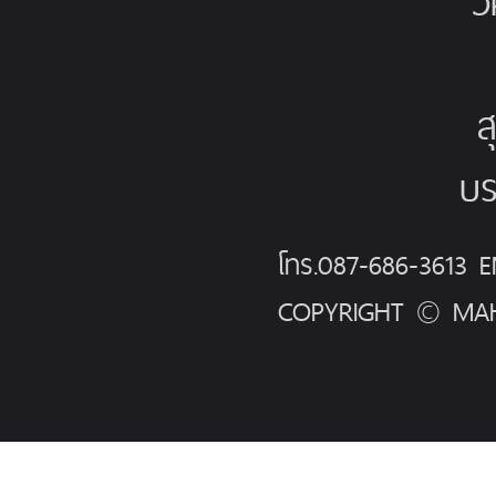
ว
ส
บร
โทร.087-686-3613
COPYRIGHT © MAH