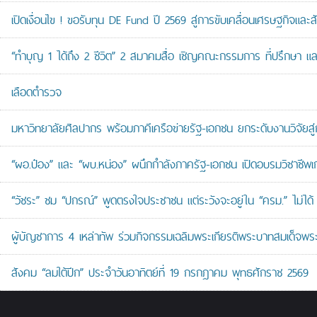
เปิดเงื่อนไข ! ขอรับทุน DE Fund ปี 2569 สู่การขับเคลื่อนเศรษฐกิจและสัง
“ทำบุญ 1 ได้ถึง 2 ชีวิต” 2 สมาคมสื่อ เชิญคณะกรรมการ ที่ปรึกษา 
เลือดตำรวจ
มหาวิทยาลัยศิลปากร พร้อมภาคีเครือข่ายรัฐ-เอกชน ยกระดับงานวิจัยสู่
“ผอ.ป๋อง” และ “ผบ.หน่อง” ผนึกกำลังภาครัฐ-เอกชน เปิดอบรมวิชาช
“วัชระ” ชม “ปกรณ์” พูดตรงใจประชาชน แต่ระวังจะอยู่ใน “ครม.” ไม่ได้
ผู้บัญชาการ 4 เหล่าทัพ ร่วมกิจกรรมเฉลิมพระเกียรติพระบาทสมเด็จพระ
สังคม “ลมใต้ปีก” ประจำวันอาทิตย์ที่ 19 กรกฎาคม พุทธศักราช 2569