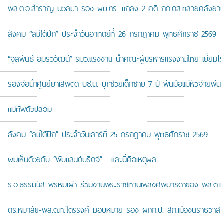
พล.ต.อ.สำราญ นวลมา รอง ผบ.ตร. แถลง 2 คดี กก.ดส.ทลายคลังยาบ้าส
สังคม “ลมใต้ปีก” ประจำวันอาทิตย์ที่ 26 กรกฎาคม พุทธศักราช 2569
“จุลพันธ์ อมรวิวัฒน์” รมว.แรงงาน นำคณะผู้บริหารแรงงานไทย เยี่ยมโ
รองจ๋อนำศูนย์ยาเสพติด บช.น. บุกช่วยเด็กชาย 7 ปี พ้นมือแม่หัวจ่ายพ่น
แม่ทัพตัวปลอม
สังคม “ลมใต้ปีก” ประจำวันเสาร์ที่ 25 กรกฎาคม พุทธศักราช 2569
ผมเห็นด้วยกับ “พับแลนด์บริดจ์”… และนี่คือเหตุผล
ร.อ.ธรรมนัส พรหมเผ่า ร่วมงานพระราชทานเพลิงศพมารดาของ พล.ต.ท.ศั
ดร.หิมาลัย-พล.ต.ท.ไตรรงค์ มอบหมาย รอง ผกก.ป. สภ.เมืองนราธิวาส เป