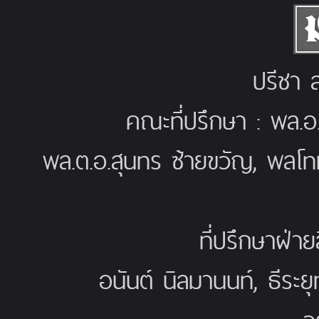
ปรีชา ส
คณะที่ปรึกษา : พล.อ
พล.ต.อ.สุนทร ซ้ายขวัญ, พลโท
ที่ปรึกษาฝ่าย
อนันต์ นิลมานนท์, ธีระย