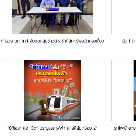
ตำรวจ บก.ทท.1 จับกุมกลุ่มชาวต่างชาติลักทรัพย์นักท่องเที่ยว
ลุ้น ! 
บนรถไฟฟ้า BTS
“บีทีเอส” ส่อ “วืด” ประมูลรถไฟฟ้า สายสีส้ม “รอบ 2”
รถไฟฟ้าสายไ