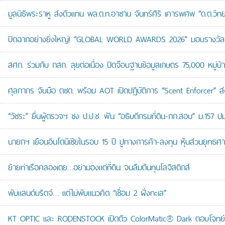
มูลนิธิพระราหู ส่งตัวแทน พล.ต.ท.อาชาน จันทร์ศิริ เคารพศพ “ด.ต.วิทยา
ปิดฉากอย่างยิ่งใหญ่! “GLOBAL WORLD AWARDS 2026” มอบรางวัลเก
สศก. ร่วมกับ กสก. ลุยต่อเนื่อง ปิดจ๊อบฐานข้อมูลเกษตร 75,000 หมู่บ
ศุลกากร จับมือ ตชด. พร้อม AOT เปิดปฏิบัติการ “Scent Enforcer” ส่ง
“วัชระ” ยื่นผู้ตรวจฯ ชง ป.ป.ช. ฟัน “อธิบดีกรมที่ดิน-กก.สอบ” ม.157 
นายกฯ เยือนอินโดนีเซียในรอบ 15 ปี ปูทางการค้า-ลงทุน หุ้นส่วนยุทธศ
ย้ายท่าเรือคลองเตย…อย่ามองแต่ที่ดิน จนลืมต้นทุนโลจิสติกส์
พับแลนด์บริดจ์… แต่ไม่พับแนวคิด “เชื่อม 2 ฝั่งทะเล”
KT OPTIC และ RODENSTOCK เปิดตัว ColorMatic® Dark ตอบโจทย์ไ