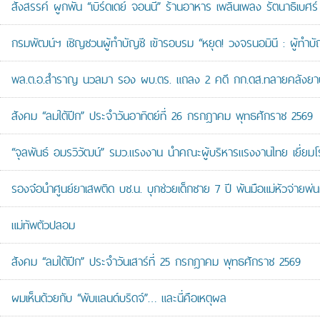
สังสรรค์ ผูกพัน “เบิร์ดเดย์ จอนนี่” ร้านอาหาร เพลินเพลง รัตนาธิเบศร์
กรมพัฒน์ฯ เชิญชวนผู้ทำบัญชี เข้ารอบรม “หยุด! วงจรนอมินี : ผู้ทำบัญ
พล.ต.อ.สำราญ นวลมา รอง ผบ.ตร. แถลง 2 คดี กก.ดส.ทลายคลังยาบ้าส
สังคม “ลมใต้ปีก” ประจำวันอาทิตย์ที่ 26 กรกฎาคม พุทธศักราช 2569
“จุลพันธ์ อมรวิวัฒน์” รมว.แรงงาน นำคณะผู้บริหารแรงงานไทย เยี่ยมโ
รองจ๋อนำศูนย์ยาเสพติด บช.น. บุกช่วยเด็กชาย 7 ปี พ้นมือแม่หัวจ่ายพ่น
แม่ทัพตัวปลอม
สังคม “ลมใต้ปีก” ประจำวันเสาร์ที่ 25 กรกฎาคม พุทธศักราช 2569
ผมเห็นด้วยกับ “พับแลนด์บริดจ์”… และนี่คือเหตุผล