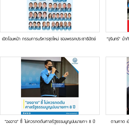
เปิดโฉมหน้า กรรมการบริหารชุดใหม่ ของพรรคประชาธิปัตย์
“จุรินทร์” นำ
ห
“องอาจ” ชี้ ไม่ควรกดดันศาลรัฐธรรมนูญปมนายกฯ 8 ปี
ตามคาด เปิ