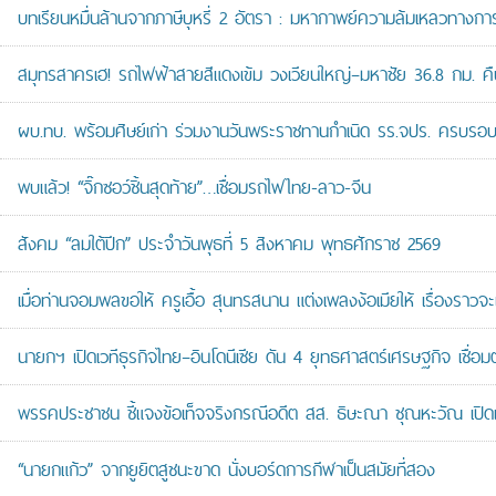
บทเรียนหมื่นล้านจากภาษีบุหรี่ 2 อัตรา : มหากาพย์ความล้มเหลวทางกา
สมุทรสาครเฮ! รถไฟฟ้าสายสีแดงเข้ม วงเวียนใหญ่–มหาชัย 36.8 กม. คืบห
ผบ.ทบ. พร้อมศิษย์เก่า ร่วมงานวันพระราชทานกำเนิด รร.จปร. ครบรอบ
พบแล้ว! “จิ๊กซอว์ชิ้นสุดท้าย”…เชื่อมรถไฟไทย-ลาว-จีน
สังคม “ลมใต้ปีก” ประจำวันพุธที่ 5 สิงหาคม พุทธศักราช 2569
เมื่อท่านจอมพลขอให้ ครูเอื้อ สุนทรสนาน แต่งเพลงง้อเมียให้ เรื่องราวจะ
นายกฯ เปิดเวทีธุรกิจไทย–อินโดนีเซีย ดัน 4 ยุทธศาสตร์เศรษฐกิจ เชื่อ
พรรคประชาชน ชี้แจงข้อเท็จจริงกรณีอดีต สส. ธิษะณา ชุณหะวัณ เปิ
“นายกแก้ว” จากยูยิตสูชนะขาด นั่งบอร์ดการกีฬาเป็นสมัยที่สอง