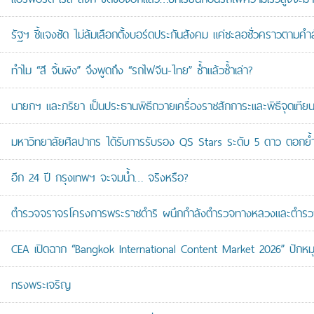
รัฐฯ ชี้แจงชัด ไม่ล้มเลือกตั้งบอร์ดประกันสังคม แค่ชะลอชั่วคราวตามคำ
ทำไม “สี จิ้นผิง” จึงพูดถึง “รถไฟจีน-ไทย” ซ้ำแล้วซ้ำเล่า?
นายกฯ และภริยา เป็นประธานพิธีถวายเครื่องราชสักการะและพิธีจุดเ
มหาวิทยาลัยศิลปากร ได้รับการรับรอง QS Stars ระดับ 5 ดาว ตอกย้ำม
อีก 24 ปี กรุงเทพฯ จะจมน้ำ… จริงหรือ?
ตำรวจจราจรโครงการพระราชดำริ ผนึกกำลังตำรวจทางหลวงและตำรวจจรา
CEA เปิดฉาก “Bangkok International Content Market 2026” ปักหม
ทรงพระเจริญ