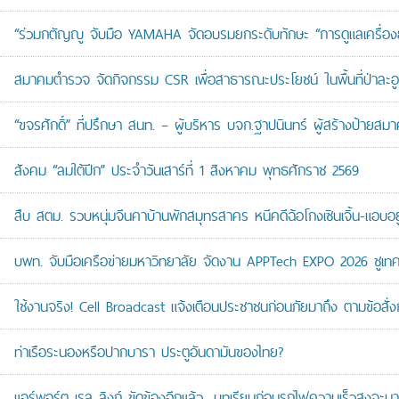
“ร่วมกตัญญู จับมือ YAMAHA จัดอบรมยกระดับทักษะ “การดูแลเครื่องยนต
สมาคมตำรวจ จัดกิจกรรม CSR เพื่อสาธารณะประโยชน์ ในพื้นที่ป่าละอ
“ขจรศักดิ์” ที่ปรึกษา สนท. – ผู้บริหาร บจก.ฐาปนินทร์ ผู้สร้างป้า
สังคม “ลมใต้ปีก” ประจำวันเสาร์ที่ 1 สิงหาคม พุทธศักราช 2569
สืบ สตม. รวบหนุ่มจีนคาบ้านพักสมุทรสาคร หนีคดีฉ้อโกงเซินเจิ้น-แอบอยู
บพท. จับมือเครือข่ายมหาวิทยาลัย จัดงาน APPTech EXPO 2026 ชูเทคโน
ใช้งานจริง! Cell Broadcast แจ้งเตือนประชาชนก่อนภัยมาถึง ตามข้อสั่ง
ท่าเรือระนองหรือปากบารา ประตูอันดามันของไทย?
แอร์พอร์ต เรล ลิงก์ ขัดข้องอีกแล้ว…บทเรียนก่อนรถไฟความเร็วสูงจะมา