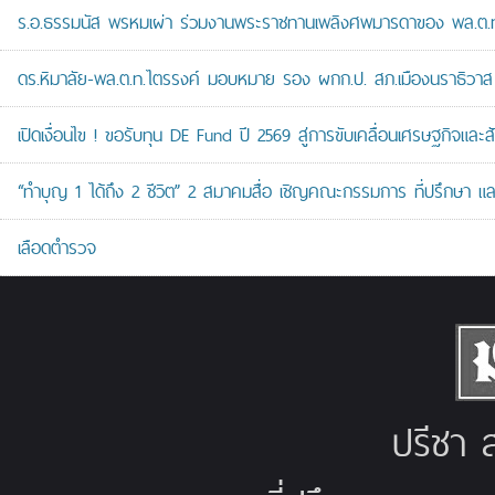
ร.อ.ธรรมนัส พรหมเผ่า ร่วมงานพระราชทานเพลิงศพมารดาของ พล.ต.ท.ศั
ดร.หิมาลัย-พล.ต.ท.ไตรรงค์ มอบหมาย รอง ผกก.ป. สภ.เมืองนราธิวาส เป
เปิดเงื่อนไข ! ขอรับทุน DE Fund ปี 2569 สู่การขับเคลื่อนเศรษฐกิจและสัง
“ทำบุญ 1 ได้ถึง 2 ชีวิต” 2 สมาคมสื่อ เชิญคณะกรรมการ ที่ปรึกษา 
เลือดตำรวจ
ปรีชา ส