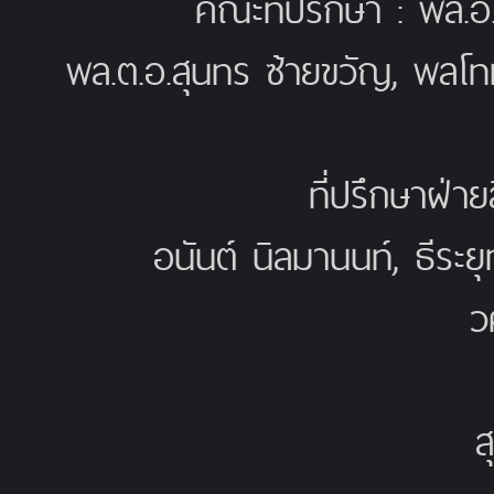
คณะที่ปรึกษา : พล.อ
พล.ต.อ.สุนทร ซ้ายขวัญ, พลโท
ที่ปรึกษาฝ่าย
อนันต์ นิลมานนท์, ธีระย
ว
ส