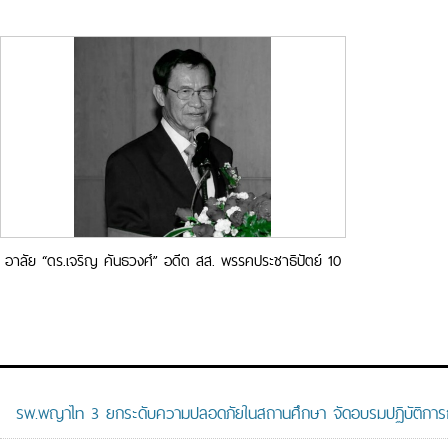
อาลัย “ดร.เจริญ คันธวงศ์” อดีต สส. พรรคประชาธิปัตย์ 10
สมัย เจ้าของฉายา “คนดีศรีสภาฯ”
รพ.พญาไท 3 ยกระดับความปลอดภัยในสถานศึกษา จัดอบรมปฏิบัติการกู้ช