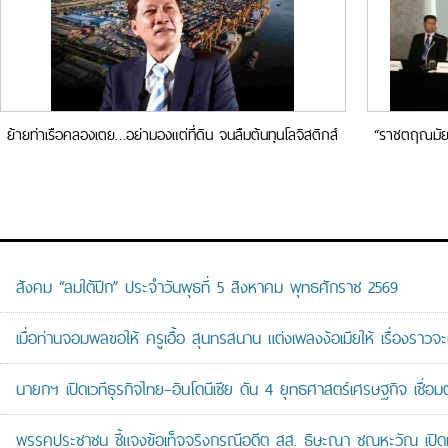
ย้ายท่าเรือคลองเตย…อย่ามองแต่ที่ดิน จนลืมต้นทุนโลจิสติกส์
“ราชตฤณมัยฯ
สังคม “ลมใต้ปีก” ประจำวันพุธที่ 5 สิงหาคม พุทธศักราช 2569
เมื่อท่านจอมพลขอให้ ครูเอื้อ สุนทรสนาน แต่งเพลงง้อเมียให้ เรื่องราวจะ
นายกฯ เปิดเวทีธุรกิจไทย–อินโดนีเซีย ดัน 4 ยุทธศาสตร์เศรษฐกิจ เชื่อ
พรรคประชาชน ชี้แจงข้อเท็จจริงกรณีอดีต สส. ธิษะณา ชุณหะวัณ เปิ