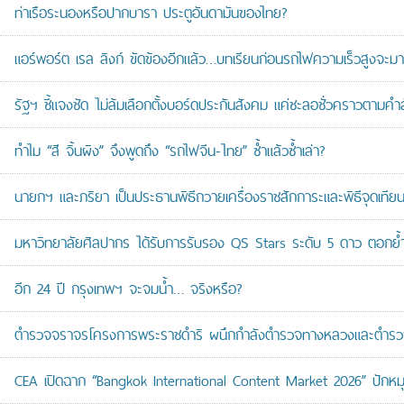
ท่าเรือระนองหรือปากบารา ประตูอันดามันของไทย?
แอร์พอร์ต เรล ลิงก์ ขัดข้องอีกแล้ว…บทเรียนก่อนรถไฟความเร็วสูงจะมา
รัฐฯ ชี้แจงชัด ไม่ล้มเลือกตั้งบอร์ดประกันสังคม แค่ชะลอชั่วคราวตามคำ
ทำไม “สี จิ้นผิง” จึงพูดถึง “รถไฟจีน-ไทย” ซ้ำแล้วซ้ำเล่า?
นายกฯ และภริยา เป็นประธานพิธีถวายเครื่องราชสักการะและพิธีจุดเ
มหาวิทยาลัยศิลปากร ได้รับการรับรอง QS Stars ระดับ 5 ดาว ตอกย้ำม
อีก 24 ปี กรุงเทพฯ จะจมน้ำ… จริงหรือ?
ตำรวจจราจรโครงการพระราชดำริ ผนึกกำลังตำรวจทางหลวงและตำรวจจรา
CEA เปิดฉาก “Bangkok International Content Market 2026” ปักหม