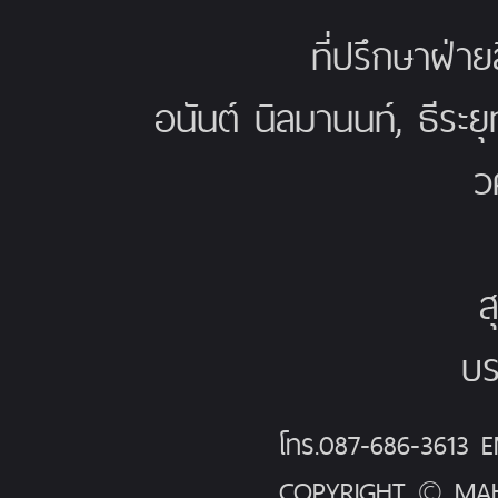
ที่ปรึกษาฝ่าย
อนันต์ นิลมานนท์, ธีระย
ว
ส
บร
โทร.087-686-3613
COPYRIGHT © MAH