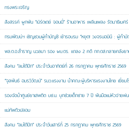
ทรงพระเจริญ
สังสรรค์ ผูกพัน “เบิร์ดเดย์ จอนนี่” ร้านอาหาร เพลินเพลง รัตนาธิเบศร์
กรมพัฒน์ฯ เชิญชวนผู้ทำบัญชี เข้ารอบรม “หยุด! วงจรนอมินี : ผู้ทำบัญ
พล.ต.อ.สำราญ นวลมา รอง ผบ.ตร. แถลง 2 คดี กก.ดส.ทลายคลังยาบ้าส
สังคม “ลมใต้ปีก” ประจำวันอาทิตย์ที่ 26 กรกฎาคม พุทธศักราช 2569
“จุลพันธ์ อมรวิวัฒน์” รมว.แรงงาน นำคณะผู้บริหารแรงงานไทย เยี่ยมโ
รองจ๋อนำศูนย์ยาเสพติด บช.น. บุกช่วยเด็กชาย 7 ปี พ้นมือแม่หัวจ่ายพ่น
แม่ทัพตัวปลอม
สังคม “ลมใต้ปีก” ประจำวันเสาร์ที่ 25 กรกฎาคม พุทธศักราช 2569