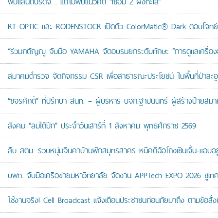
พับแลนด์บริดจ์… แต่ไม่พับแนวคิด “เชื่อม 2 ฝั่งทะเล”
KT OPTIC และ RODENSTOCK เปิดตัว ColorMatic® Dark ตอบโจทย์ไ
“ร่วมกตัญญู จับมือ YAMAHA จัดอบรมยกระดับทักษะ “การดูแลเครื่องยนต
สมาคมตำรวจ จัดกิจกรรม CSR เพื่อสาธารณะประโยชน์ ในพื้นที่ป่าละอ
“ขจรศักดิ์” ที่ปรึกษา สนท. – ผู้บริหาร บจก.ฐาปนินทร์ ผู้สร้างป้า
สังคม “ลมใต้ปีก” ประจำวันเสาร์ที่ 1 สิงหาคม พุทธศักราช 2569
สืบ สตม. รวบหนุ่มจีนคาบ้านพักสมุทรสาคร หนีคดีฉ้อโกงเซินเจิ้น-แอบอยู
บพท. จับมือเครือข่ายมหาวิทยาลัย จัดงาน APPTech EXPO 2026 ชูเทคโน
ใช้งานจริง! Cell Broadcast แจ้งเตือนประชาชนก่อนภัยมาถึง ตามข้อสั่ง