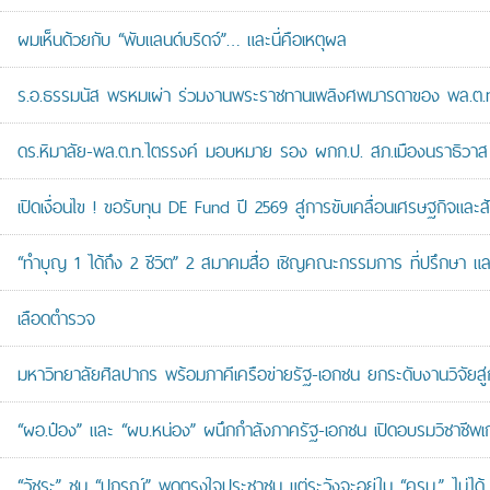
ผมเห็นด้วยกับ “พับแลนด์บริดจ์”… และนี่คือเหตุผล
ร.อ.ธรรมนัส พรหมเผ่า ร่วมงานพระราชทานเพลิงศพมารดาของ พล.ต.ท.ศั
ดร.หิมาลัย-พล.ต.ท.ไตรรงค์ มอบหมาย รอง ผกก.ป. สภ.เมืองนราธิวาส เป
เปิดเงื่อนไข ! ขอรับทุน DE Fund ปี 2569 สู่การขับเคลื่อนเศรษฐกิจและสัง
“ทำบุญ 1 ได้ถึง 2 ชีวิต” 2 สมาคมสื่อ เชิญคณะกรรมการ ที่ปรึกษา 
เลือดตำรวจ
มหาวิทยาลัยศิลปากร พร้อมภาคีเครือข่ายรัฐ-เอกชน ยกระดับงานวิจัยสู่
“ผอ.ป๋อง” และ “ผบ.หน่อง” ผนึกกำลังภาครัฐ-เอกชน เปิดอบรมวิชาช
“วัชระ” ชม “ปกรณ์” พูดตรงใจประชาชน แต่ระวังจะอยู่ใน “ครม.” ไม่ได้