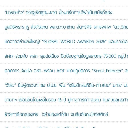
“นายกแก้ว” จากยูยิตสูชนะขาด นั่งบอร์ดการกีฬาเป็นสมัยที่สอง
มูลนิธิพระราหู ส่งตัวแทน พล.ต.ท.อาชาน จันทร์ศิริ เคารพศพ “ด.ต.วิทยา
ปิดฉากอย่างยิ่งใหญ่! “GLOBAL WORLD AWARDS 2026” มอบรางวัลเก
สศก. ร่วมกับ กสก. ลุยต่อเนื่อง ปิดจ๊อบฐานข้อมูลเกษตร 75,000 หมู่บ
ศุลกากร จับมือ ตชด. พร้อม AOT เปิดปฏิบัติการ “Scent Enforcer” ส่ง
“วัชระ” ยื่นผู้ตรวจฯ ชง ป.ป.ช. ฟัน “อธิบดีกรมที่ดิน-กก.สอบ” ม.157 
นายกฯ เยือนอินโดนีเซียในรอบ 15 ปี ปูทางการค้า-ลงทุน หุ้นส่วนยุทธศ
ย้ายท่าเรือคลองเตย…อย่ามองแต่ที่ดิน จนลืมต้นทุนโลจิสติกส์