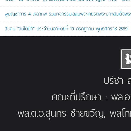
ผู้บัญชาการ 4 เหล่าทัพ ร่วมกิจกรรมเฉลิมพระเกียรติพระบาทสมเด็จพระ
สังคม “ลมใต้ปีก” ประจำวันอาทิตย์ที่ 19 กรกฎาคม พุทธศักราช 2569
ปรีชา ส
คณะที่ปรึกษา : พล.อ
พล.ต.อ.สุนทร ซ้ายขวัญ, พลโท