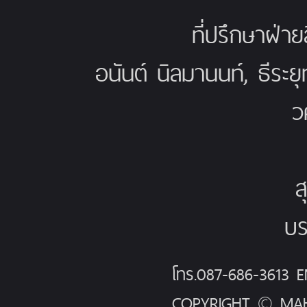
ที่ปรึกษาฝ่าย
อนันต์ นิลมานนท์, ธีระย
ว
ส
บร
โทร.087-686-3613
COPYRIGHT © MAH