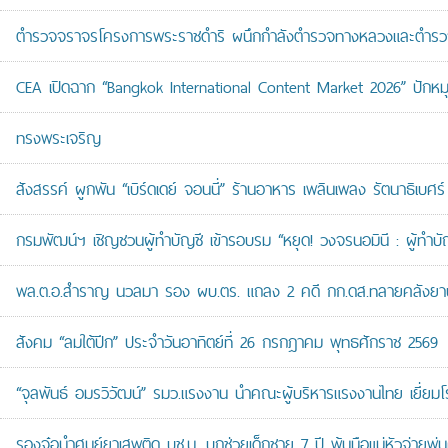
ตำรวจจราจรโครงการพระราชดำริ ผนึกกำลังตำรวจทางหลวงและตำรวจจรา
CEA เปิดฉาก “Bangkok International Content Market 2026” ปักหม
ทรงพระเจริญ
สังสรรค์ ผูกพัน “เบิร์ดเดย์ จอนนี่” ร้านอาหาร เพลินเพลง รัตนาธิเบศร์
กรมพัฒน์ฯ เชิญชวนผู้ทำบัญชี เข้ารอบรม “หยุด! วงจรนอมินี : ผู้ทำบัญ
พล.ต.อ.สำราญ นวลมา รอง ผบ.ตร. แถลง 2 คดี กก.ดส.ทลายคลังยาบ้าส
สังคม “ลมใต้ปีก” ประจำวันอาทิตย์ที่ 26 กรกฎาคม พุทธศักราช 2569
“จุลพันธ์ อมรวิวัฒน์” รมว.แรงงาน นำคณะผู้บริหารแรงงานไทย เยี่ยมโ
รองจ๋อนำศูนย์ยาเสพติด บช.น. บุกช่วยเด็กชาย 7 ปี พ้นมือแม่หัวจ่ายพ่น