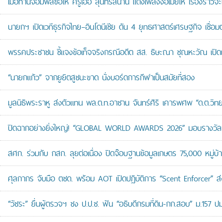
เมื่อท่านจอมพลขอให้ ครูเอื้อ สุนทรสนาน แต่งเพลงง้อเมียให้ เรื่องราวจะ
นายกฯ เปิดเวทีธุรกิจไทย–อินโดนีเซีย ดัน 4 ยุทธศาสตร์เศรษฐกิจ เชื่อ
พรรคประชาชน ชี้แจงข้อเท็จจริงกรณีอดีต สส. ธิษะณา ชุณหะวัณ เปิ
“นายกแก้ว” จากยูยิตสูชนะขาด นั่งบอร์ดการกีฬาเป็นสมัยที่สอง
มูลนิธิพระราหู ส่งตัวแทน พล.ต.ท.อาชาน จันทร์ศิริ เคารพศพ “ด.ต.วิทยา
ปิดฉากอย่างยิ่งใหญ่! “GLOBAL WORLD AWARDS 2026” มอบรางวัลเก
สศก. ร่วมกับ กสก. ลุยต่อเนื่อง ปิดจ๊อบฐานข้อมูลเกษตร 75,000 หมู่บ
ศุลกากร จับมือ ตชด. พร้อม AOT เปิดปฏิบัติการ “Scent Enforcer” ส่ง
“วัชระ” ยื่นผู้ตรวจฯ ชง ป.ป.ช. ฟัน “อธิบดีกรมที่ดิน-กก.สอบ” ม.157 