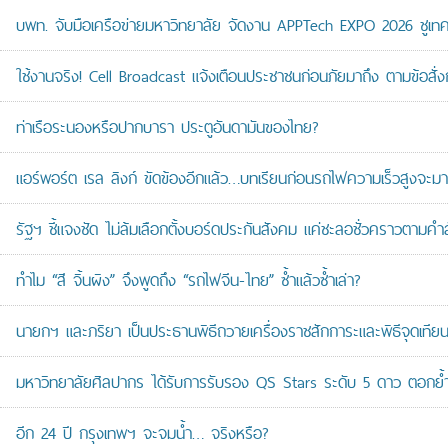
บพท. จับมือเครือข่ายมหาวิทยาลัย จัดงาน APPTech EXPO 2026 ชูเทคโน
ใช้งานจริง! Cell Broadcast แจ้งเตือนประชาชนก่อนภัยมาถึง ตามข้อสั่ง
ท่าเรือระนองหรือปากบารา ประตูอันดามันของไทย?
แอร์พอร์ต เรล ลิงก์ ขัดข้องอีกแล้ว…บทเรียนก่อนรถไฟความเร็วสูงจะมา
รัฐฯ ชี้แจงชัด ไม่ล้มเลือกตั้งบอร์ดประกันสังคม แค่ชะลอชั่วคราวตามคำ
ทำไม “สี จิ้นผิง” จึงพูดถึง “รถไฟจีน-ไทย” ซ้ำแล้วซ้ำเล่า?
นายกฯ และภริยา เป็นประธานพิธีถวายเครื่องราชสักการะและพิธีจุดเ
มหาวิทยาลัยศิลปากร ได้รับการรับรอง QS Stars ระดับ 5 ดาว ตอกย้ำม
อีก 24 ปี กรุงเทพฯ จะจมน้ำ… จริงหรือ?