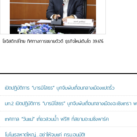
โลจิสติกส์ไทย ทิศทางการขยายตัวดี ธุรกิจใหม่เติบโต 39.6%
รับปี 65
เปิดปฏิบัติการ “บารมีโสธร” บุกจับผับเถื่อนกลางเมืองแปดริ้ว
มท.2 เปิดปฏิบัติการ “บารมีโสธร” บุกจับผับเถื่อนกลางเมืองฉะเชิงเทรา พ
เทศกาล “วันแม่” เที่ยวสวนน้ำ ฟรี!!! ที่สยามอะเมซิ่งพาร์ค
โมโนเรลหาดใหญ่…อย่าให้จบแค่ ครม.อนุมัติ!