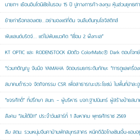
นายกฯ เยือนอินโดนีเซียในรอบ 15 ปี ปูทางการค้า-ลงทุน หุ้นส่วนยุทธศ
ย้ายท่าเรือคลองเตย…อย่ามองแต่ที่ดิน จนลืมต้นทุนโลจิสติกส์
พับแลนด์บริดจ์… แต่ไม่พับแนวคิด “เชื่อม 2 ฝั่งทะเล”
KT OPTIC และ RODENSTOCK เปิดตัว ColorMatic® Dark ตอบโจทย์ไ
“ร่วมกตัญญู จับมือ YAMAHA จัดอบรมยกระดับทักษะ “การดูแลเครื่องยนต
สมาคมตำรวจ จัดกิจกรรม CSR เพื่อสาธารณะประโยชน์ ในพื้นที่ป่าละอ
“ขจรศักดิ์” ที่ปรึกษา สนท. – ผู้บริหาร บจก.ฐาปนินทร์ ผู้สร้างป้า
สังคม “ลมใต้ปีก” ประจำวันเสาร์ที่ 1 สิงหาคม พุทธศักราช 2569
สืบ สตม. รวบหนุ่มจีนคาบ้านพักสมุทรสาคร หนีคดีฉ้อโกงเซินเจิ้น-แอบอยู