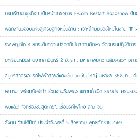
กรมพัฒนาธุรกิจฯ เดินหน้าโครงการ E-Com Restart Roadshow ดั
พลิกงานวิจัยบนหิ้งสู่เศรษฐกิจหมื่นล้าน : เจาะลึกมุมมองใหม่ในงาน “I
รพ.พญาไท 3 ยกระดับความปลอดภัยในสถานศึกษา จัดอบรมปฏิบัติการกู้ช
บทเรียนหมื่นล้านจากภาษีบุหรี่ 2 อัตรา : มหากาพย์ความล้มเหลวทางกา
สมุทรสาครเฮ! รถไฟฟ้าสายสีแดงเข้ม วงเวียนใหญ่–มหาชัย 36.8 กม. คืบห
ผบ.ทบ. พร้อมศิษย์เก่า ร่วมงานวันพระราชทานกำเนิด รร.จปร. ครบรอบ
พบแล้ว! “จิ๊กซอว์ชิ้นสุดท้าย”…เชื่อมรถไฟไทย-ลาว-จีน
สังคม “ลมใต้ปีก” ประจำวันพุธที่ 5 สิงหาคม พุทธศักราช 2569