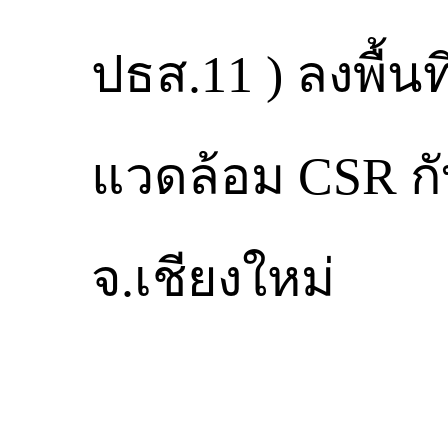
ปธส.11 ) ลงพื้นท
แวดล้อม CSR ก
จ.เชียงใหม่