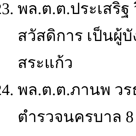
พล.ต.ต.ประเสริฐ ว
สวัสดิการ เป็นผู้
สระแก้ว
พล.ต.ต.ภานพ วรธน
ตำรวจนครบาล 8 ได