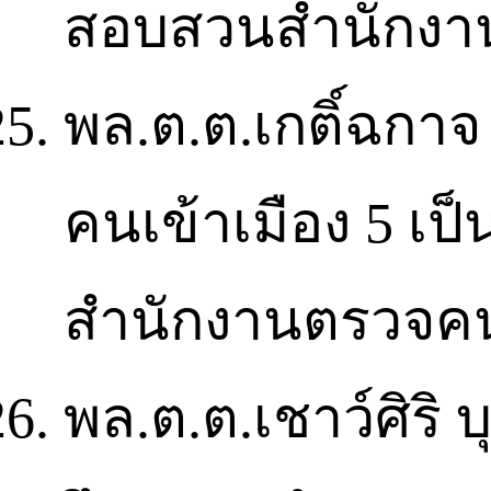
สอบสวนสำนักงาน
พล.ต.ต.เกติ์ฉกาจ
คนเข้าเมือง 5 เป็
สำนักงานตรวจคน
พล.ต.ต.เชาว์ศิริ บ