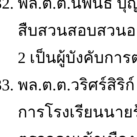
พล.ต.ต.นิพนธ์ บุ
สืบสวนสอบสวนอ
2 เป็นผู้บังคับกา
พล.ต.ต.วริศร์สิริก
การโรงเรียนนายร้