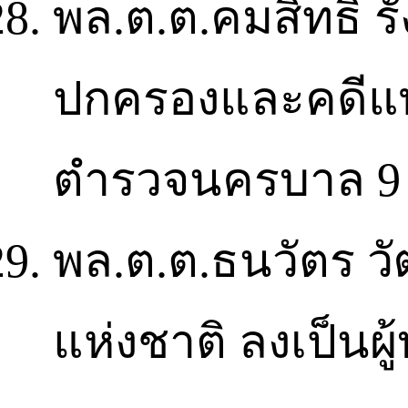
พล.ต.ต.คมสิทธิ์ รั
ปกครองและคดีแพ่ง
ตำรวจนครบาล 
พล.ต.ต.ธนวัตร ว
แห่งชาติ ลงเป็นผ