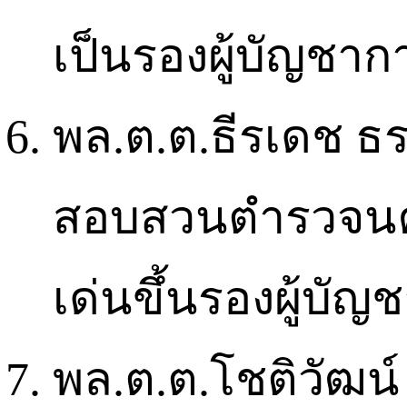
เป็นรองผู้บัญช
พล.ต.ต.ธีรเดช ธรร
สอบสวนตำรวจนค
เด่นขึ้นรองผู้บ
พล.ต.ต.โชติวัฒน์ เ