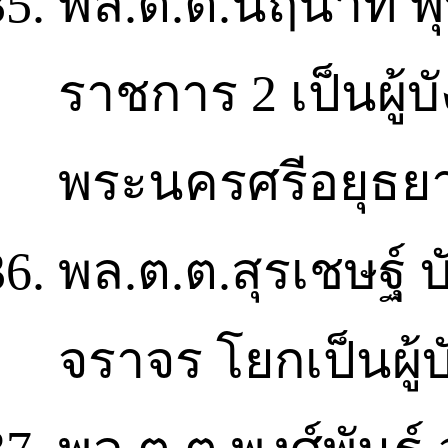
พล.ต.ต.นฤนาท พุ
ราชการ 2 เป็นผู้
พระนครศรีอยุธย
พล.ต.ต.สุรเชษฐ์ บ
จราจร โยกเป็นผู