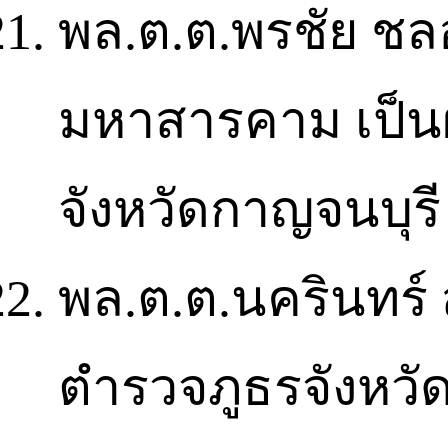
พล.ต.ต.พรชัย ชลอ
มหาสารคาม เป็นผ
จังหวัดกาญจนบุรี
พล.ต.ต.นครินทร์ ส
ตำรวจภูธรจังหวั