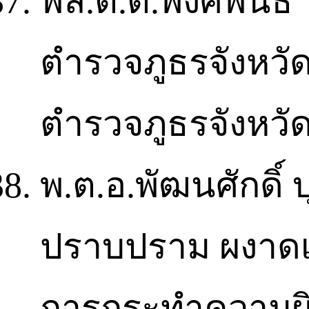
พล.ต.ต.พงศ์พันธ์ 
ตำรวจภูธรจังหวัด
ตำรวจภูธรจังหว
พ.ต.อ.พัฒนศักดิ์ 
ปราบปราม ผงาดเป
การกระทำความผิดเ