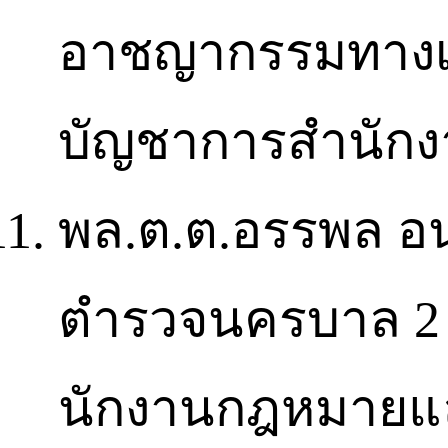
อาชญากรรมทางเทค
บัญชาการสำนักง
พล.ต.ต.อรรพล อนุส
ตำรวจนครบาล 2 เ
นักงานกฎหมายแ