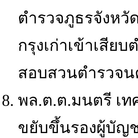
ตำรวจภูธรจังหวั
กรุงเก่าเข้าเสียบ
สอบสวนตำรวจน
พล.ต.ต.มนตรี เท
ขยับขึ้นรองผู้