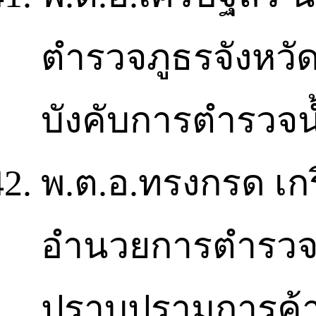
ตำรวจภูธรจังหวัด
บังคับการตำรวจน
พ.ต.อ.ทรงกรด เกร
อำนวยการตำรวจสั
ปราบปรามการค้า