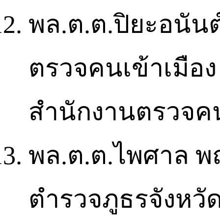
พล.ต.ต.ปิยะอนันต์
ตรวจคนเข้าเมือง 
สำนักงานตรวจคน
พล.ต.ต.ไพศาล พฤ
ตำรวจภูธรจังหวัด