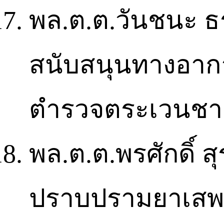
พล.ต.ต.วันชนะ ธร
สนับสนุนทางอากา
ตำรวจตระเวนช
พล.ต.ต.พรศักดิ์ สุ
ปราบปรามยาเสพติ