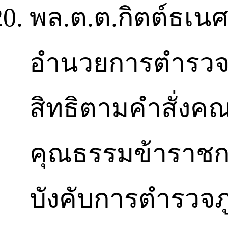
พล.ต.ต.กิตต์ธเนศ 
อำนวยการตำรวจภู
สิทธิตามคำสั่งค
คุณธรรมข้าราชการต
บังคับการตำรวจภ