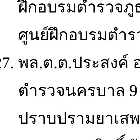
ฝึกอบรมตำรวจภูธร
ศูนย์ฝึกอบรมตำ
พล.ต.ต.ประสงค์ อ
ตำรวจนครบาล 9 ข
ปราบปรามยาเสพต