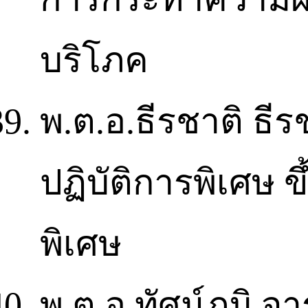
บริโภค
พ.ต.อ.ธีรชาติ ธีร
ปฏิบัติการพิเศษ ขึ
พิเศษ
พ.ต.อ.ทัศน์ภูมิ จา