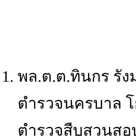
พล.ต.ต.ทินกร รัง
ตำรวจนครบาล โย
ตำรวจสืบสวนส