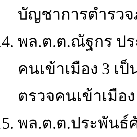
บัญชาการตำรวจภ
พล.ต.ต.ณัฐกร ปร
คนเข้าเมือง 3 เป
ตรวจคนเข้าเมือง
พล.ต.ต.ประพันธ์ศั