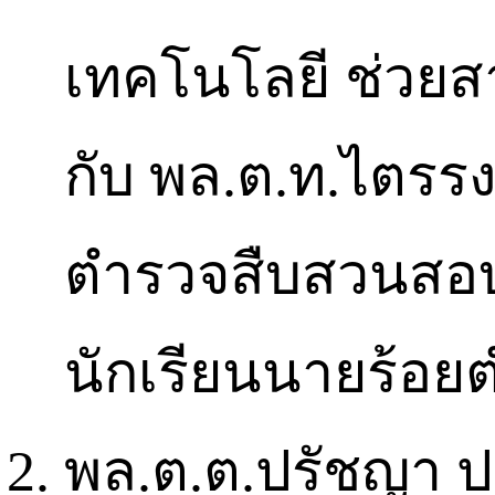
เทคโนโลยี ช่วยส
กับ พล.ต.ท.ไตรรง
ตำรวจสืบสวนสอบ
นักเรียนนายร้อยต
พล.ต.ต.ปรัชญา ป