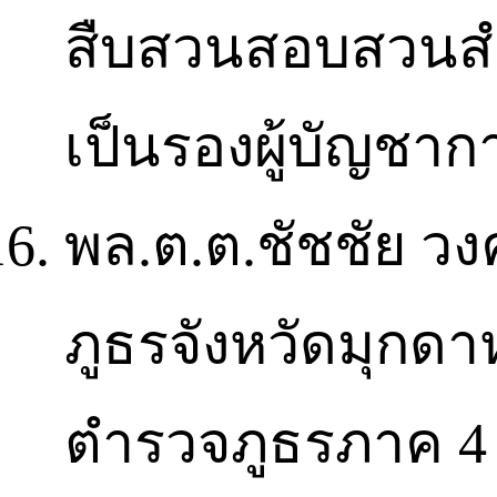
สืบสวนสอบสวนสำ
เป็นรองผู้บัญชา
พล.ต.ต.ชัชชัย วงค
ภูธรจังหวัดมุกดา
ตำรวจภูธรภาค 4