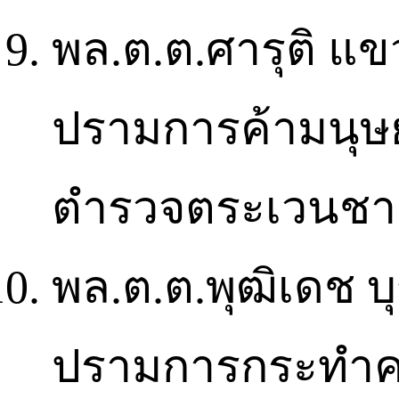
พล.ต.ต.ศารุติ แข
ปรามการค้ามนุษย์
ตำรวจตระเวนช
พล.ต.ต.พุฒิเดช บ
ปรามการกระทำควา