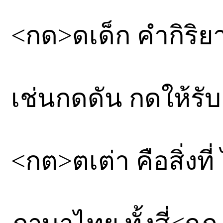
<กด>ดเด็ก คำกิริยา
เช่นกดดัน กดให้รับ
<กต>ตเต่า คือสิ่งที