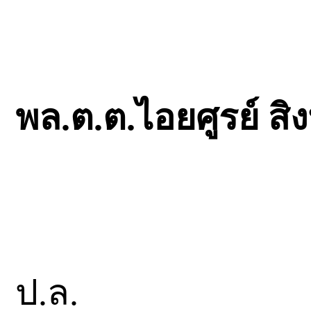
พล.ต.ต.ไอยศูรย์ ส
ป.ล.