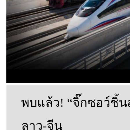
พบแล้ว! “จิ๊กซอว์ชิ
ลาว-จีน