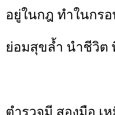
อยู่ในกฎ ทำในกร
ย่อมสุขล้ำ นำชีวิต 
ตำรวจมี สองมือ เห