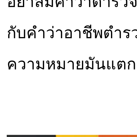
อย่าลืมคำว่าตำรว
กับคำว่าอาชีพตำร
ความหมายมันแตกต