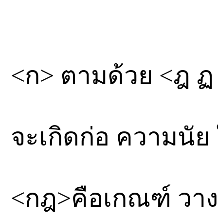
<ก> ตามด้วย <ฎ ฏ
จะเกิดก่อ ความนัย
<กฎ>คือเกณฑ์ วาง