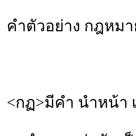
คำตัวอย่าง กฎหมา
<กฏ>มีคำ นำหน้า 