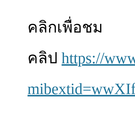
คลิกเพื่อชม
คลิป
https://ww
mibextid=wwXIf