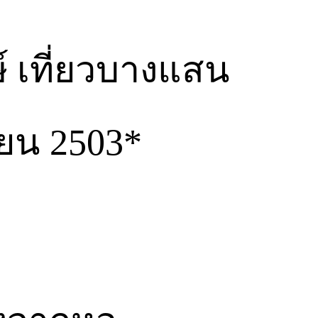
ษ์ เที่ยวบางแสน
ยน 2503*