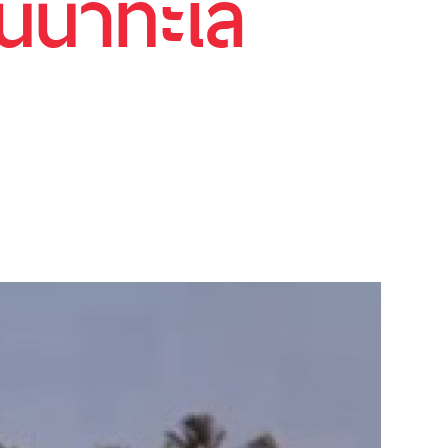
นน้ำทะเล