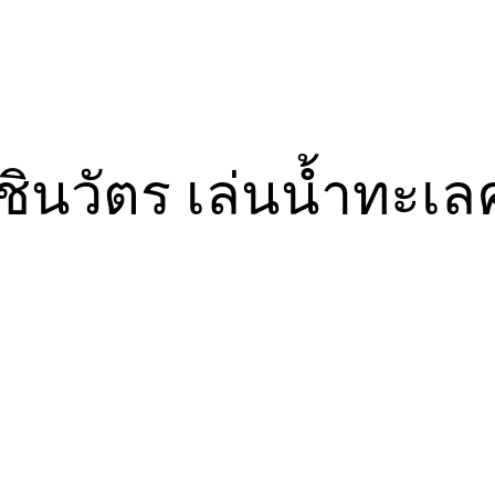
ินวัตร เล่นน้ำทะเลคร