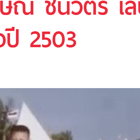
ษิณ ชินวัตร เล่
ื่อปี 2503