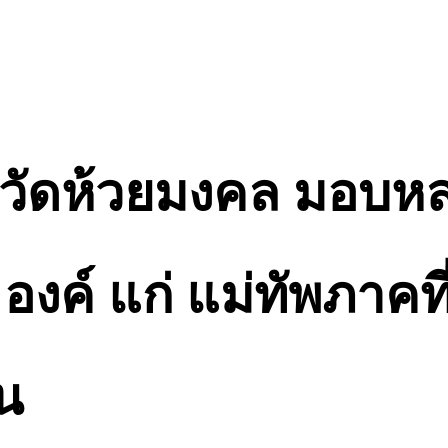
 วัดห้วยมงคล มอบหลว
 องค์ แก่ แม่ทัพภาคที
น