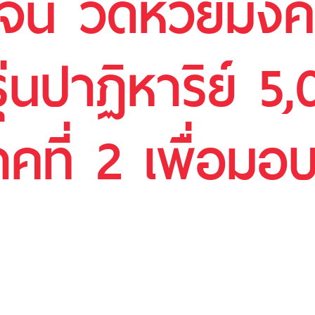
รจน์ วัดห้วยม
ุ่นปาฏิหาริย์ 5
าคที่ 2 เพื่อม