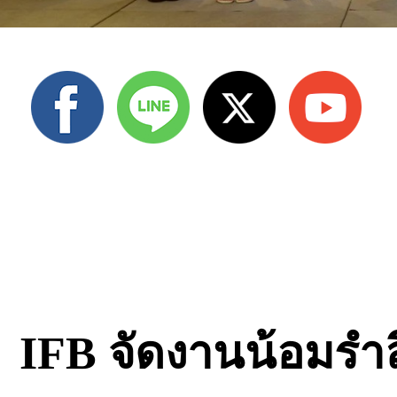
IFB จัดงานน้อมรำล