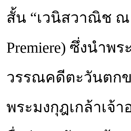
สั้น “เวนิสวาณิช 
Premiere) ซึ่งนำ
วรรณคดีตะวันตกข
พระมงกุฎเกล้าเจ้าอ