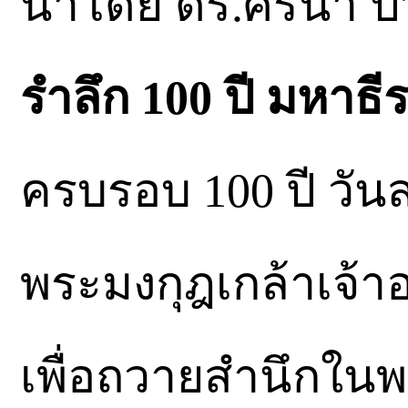
นำโดย ดร.ศิรินา 
รำลึก 100 ปี มหาธี
ครบรอบ 100 ปี วั
พระมงกุฎเกล้าเจ้าอ
เพื่อถวายสำนึกใน