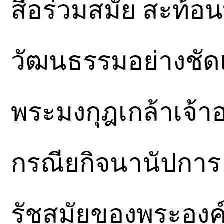
สื่อร่วมสมัย สะท้
วัฒนธรรมอย่างชัด
พระมงกุฎเกล้าเจ้
กรณียกิจนานัปการ 
รัชสมัยของพระองค์