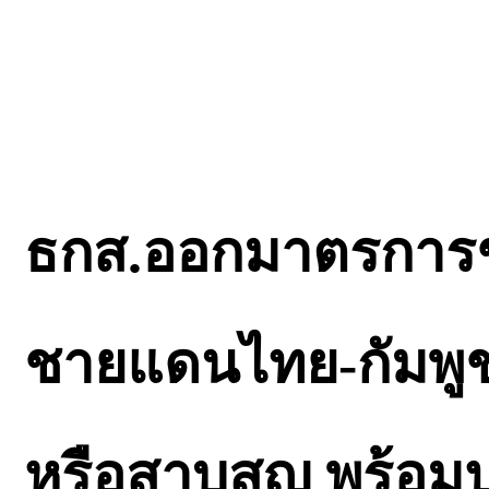
ธกส.ออกมาตรการช่
ชายแดนไทย-กัมพูชา 
หรือสาบสูญ พร้อมปล