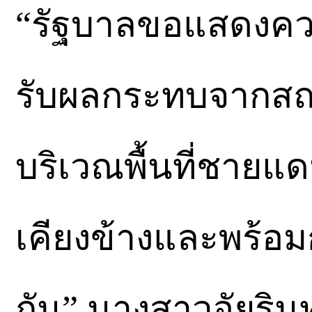
“รัฐบาลขอแสดงควา
รับผลกระทบจากส
บริเวณพื้นที่ชายแด
เคียงข้างและพร้อมก้
กัน” นางสาวอัยรินท