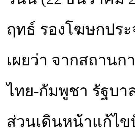
ฤทธ์ รองโฆษกประจ
เผยว่า จากสถานก
ไทย-กัมพูชา รัฐบ
ส่วนเดินหน้าแก้ไข