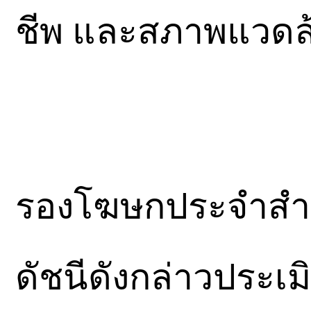
ชีพ และสภาพแวดล้อม
รองโฆษกประจำสำนั
ดัชนีดังกล่าวประเม