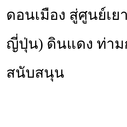
ดอนเมือง สู่ศูนย์
ญี่ปุ่น) ดินแดง ท่า
สนับสนุน