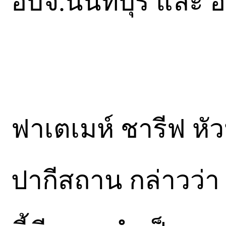
อบจ.นนทบุรี และ อ
ฟาเตเมห์ ชารีฟ หัว
ปากีสถาน กล่าวว่า 