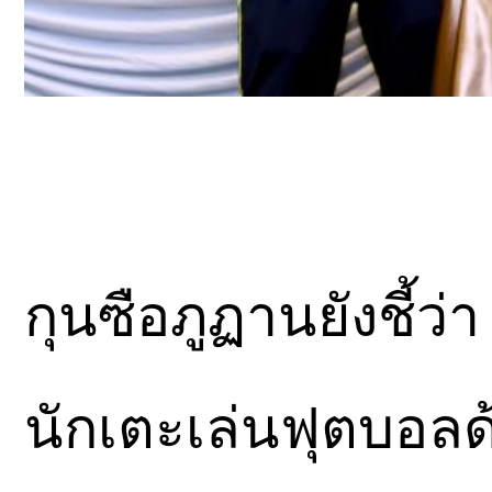
กุนซือภูฏานยังชี้ว่
นักเตะเล่นฟุตบอลด