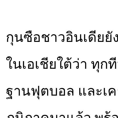
กุนซือชาวอินเดียยั
ในเอเชียใต้ว่า ทุก
ฐานฟุตบอล และเคย
ภูมิภาคมาแล้ว พร้อ