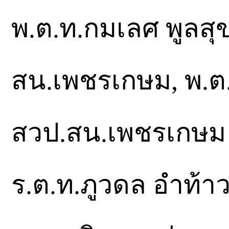
พ.ต.ท.กมเลศ พูลสุ
สน.เพชรเกษม, พ.ต.
สวป.สน.เพชรเกษม เ
ร.ต.ท.ภูวดล อำท้า