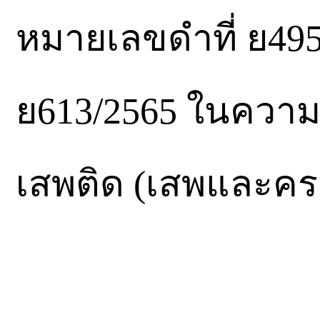
หมายเลขดำที่ ย495
ย613/2565 ในควา
เสพติด (เสพและค