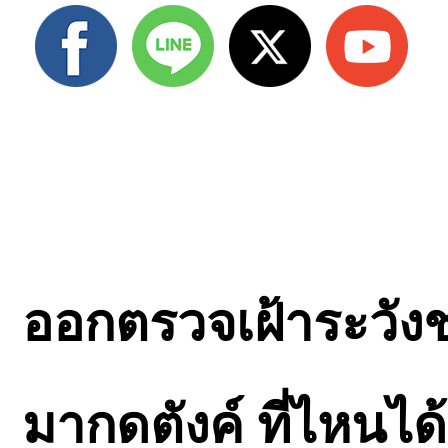
ออกตรวจเฝ้าระวังช
มากดตังค์ ที่ไหนได