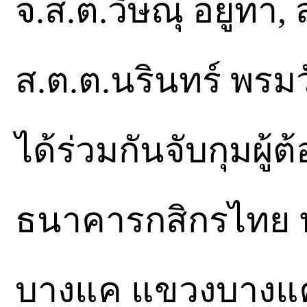
จ.ส.ต.วิษณุ อยู่ทา,
ส.ต.ต.นรินทร์ พรม
ได้ร่วมกันจับกุมผู้ต้
ธนาคารกสิกรไทย ปาก
บางแค แขวงบางแค 