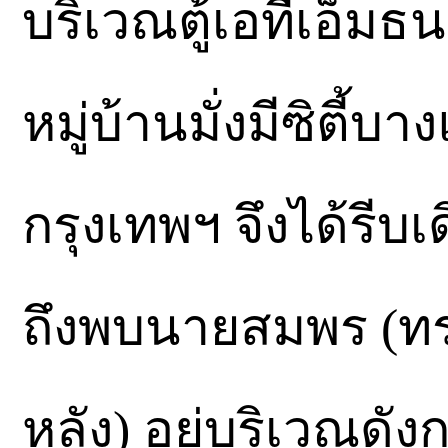
บริเวณตู้เอทีเอ็
หมู่บ้านมั่งมีซิต
กรุงเทพฯ จึงได้รี
ถึงพบนายสมพร (ท
หลัง) อยู่บริเวณดั