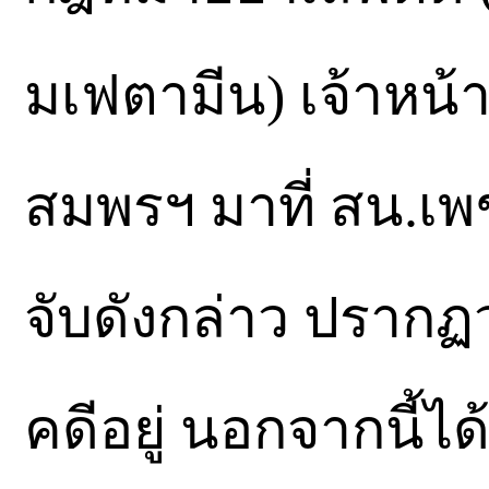
มเฟตามีน) เจ้าหน้าท
สมพรฯ มาที่ สน.เ
จับดังกล่าว ปรากฏ
คดีอยู่ นอกจากนี้