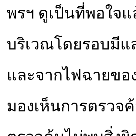
พรฯ ดูเป็นที่พอใจแ
บริเวณโดยรอบมีแส
และจากไฟฉายของเ
มองเห็นการตรวจค้