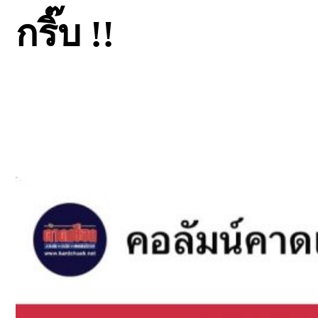
กริ๊บ !!