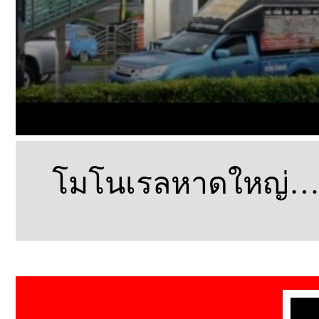
โมโนเรลหาดใหญ่…อย