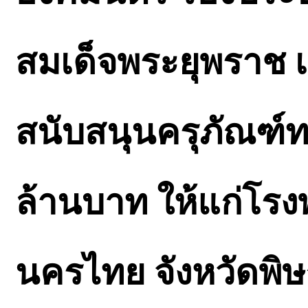
สมเด็จพระยุพราช เน
สนับสนุนครุภัณฑ์ท
ล้านบาท ให้แก่โร
นครไทย จังหวัดพิ