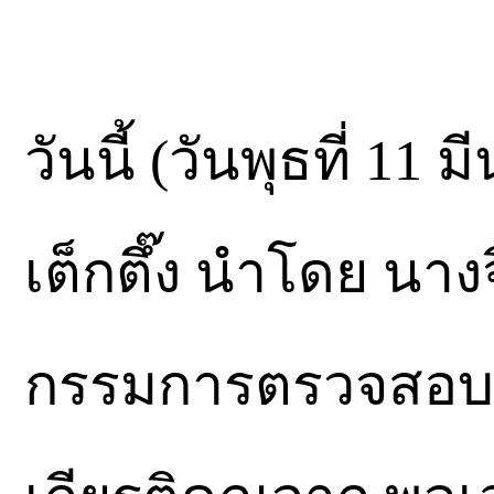
วันนี้ (วันพุธที่ 11 
เต็กตึ๊ง นำโดย นา
กรรมการตรวจสอบ 