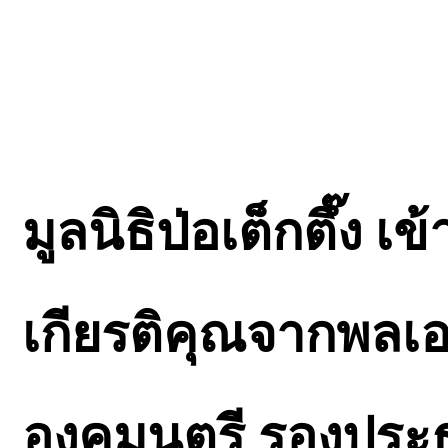
มูลนิธิป่อเต็กตึ๊ง 
เกียรติคุณจากพลเอ
องคมนตรี รองประ