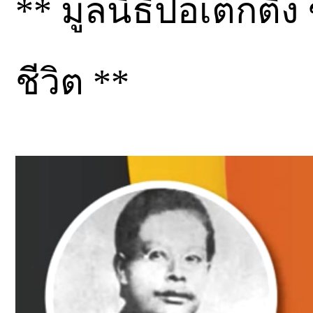
** มูลนิธิป่อเต็กตึ๊ง
ชีวิต **