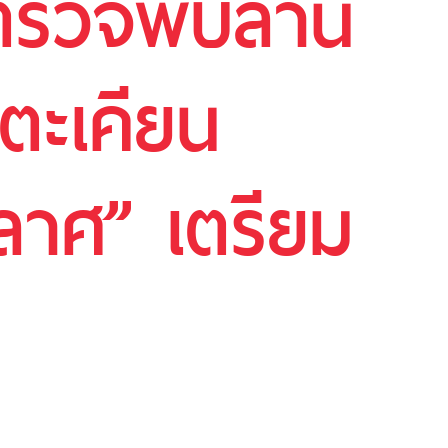
 ตรวจพบลาน
้ตะเคียน
ลาศ” เตรียม