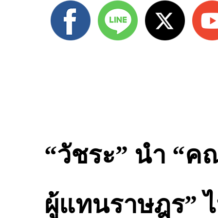
“วัชระ” นำ “ค
ผู้แทนราษฎร” ไป