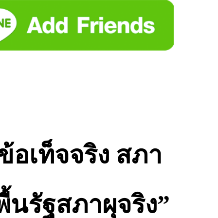
อเท็จจริง สภา
ื้นรัฐสภาผุจริง”