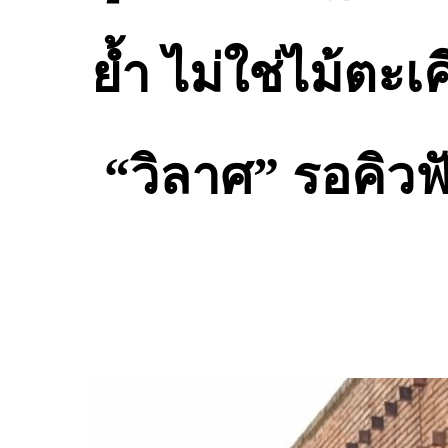
ย้ำ ไม่ใช่ไม้ตะ
“วิลาศ” รอคิวฟั