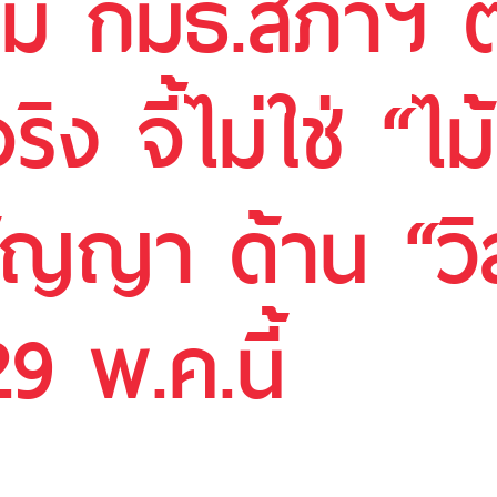
ำทีม กมธ.สภาฯ
ริง จี้ไม่ใช่ “ไม
ญญา ด้าน “วิ
9 พ.ค.นี้