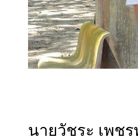
นายวัชระ เพชร