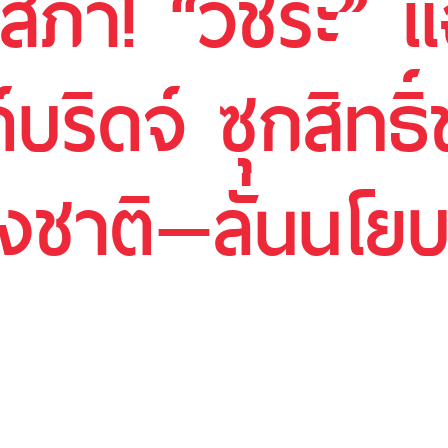
ฐสภา! “วัชระ” 
์บริดจ์ ซุกสิทธิ์
่างชาติ—ลั่นนโย