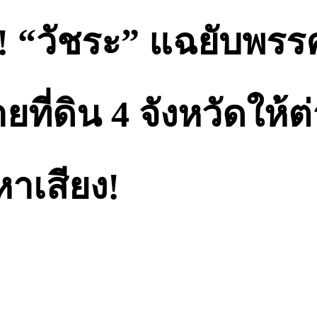
! “วัชระ” แฉยับพรรค
ขายที่ดิน 4 จังหวัดให้
าเสียง!