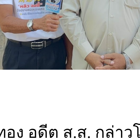
ทอง อดีต ส.ส. กล่า