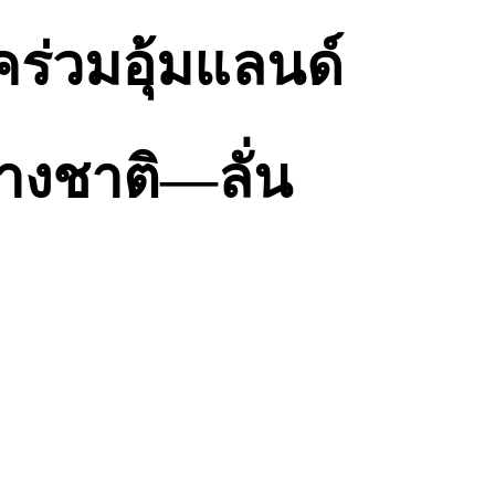
ร่วมอุ้มแลนด์
ต่างชาติ—ลั่น