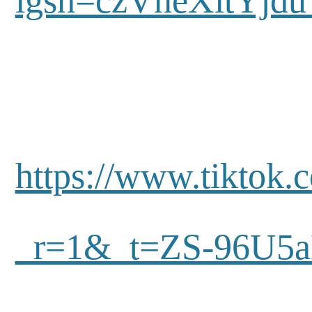
igsh=czVneXltYjd
https://www.tiktok.
_r=1&_t=ZS-96U5