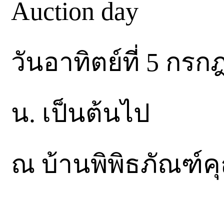
Auction day
วันอาทิตย์ที่ 5 กร
น. เป็นต้นไป
ณ บ้านพิพิธภัณฑ์ค