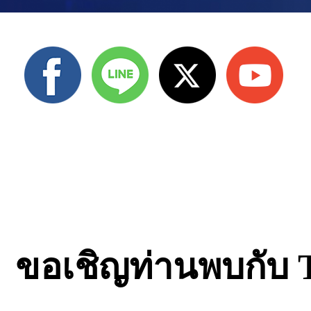
ขอเชิญท่านพบกับ T