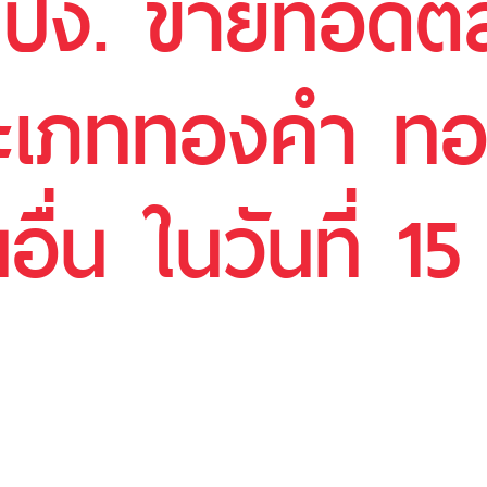
ปปง. ขายทอดต
ประเภททองคำ ท
นอื่น ในวันที่ 