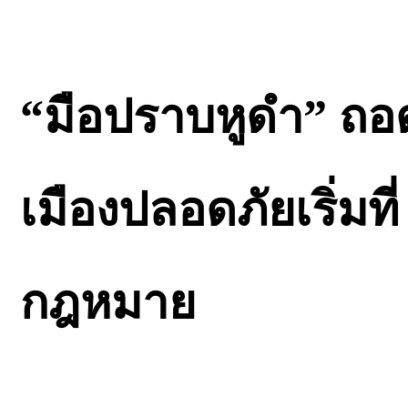
“มือปราบหูดำ” ถอด
เมืองปลอดภัยเริ่มที
กฎหมาย