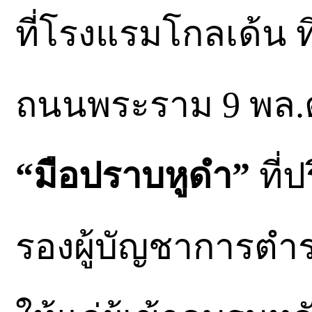
ที่โรงแรมโกลเด้น 
ถนนพระราม 9 พล.ต.
“มือปราบหูดำ”
ที่
รองผู้บัญชาการต