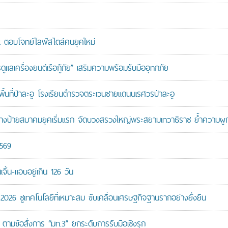
ตอบโจทย์ไลฟ์สไตล์คนยุคใหม่
เครื่องยนต์เรือกู้ภัย” เสริมความพร้อมรับมืออุทกภัย
นที่ป่าละอู โรงเรียนตำรวจตระเวนชายแดนนเรศวรป่าละอู
ู้สร้างป้ายสมาคมยุคเริ่มแรก จัดบวงสรวงใหญ่พระสยามเทวาธิราช ย้ำความผ
2569
ิ้น-แอบอยู่เกิน 126 วัน
26 ชูเทคโนโลยีที่เหมาะสม ขับเคลื่อนเศรษฐกิจฐานรากอย่างยั่งยืน
ตามข้อสั่งการ “มท.3” ยกระดับการรับมือเชิงรุก