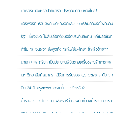
ท่าเรือระนองหรือปากบารา ประตูอันดามันของไทย?
แอร์พอร์ต เรล ลิงก์ ขัดข้องอีกแล้ว…บทเรียนก่อนรถไฟความเ
รัฐฯ ชี้แจงชัด ไม่ล้มเลือกตั้งบอร์ดประกันสังคม แค่ชะลอชั่
ทำไม “สี จิ้นผิง” จึงพูดถึง “รถไฟจีน-ไทย” ซ้ำแล้วซ้ำเล่า?
นายกฯ และภริยา เป็นประธานพิธีถวายเครื่องราชสักการะแล
มหาวิทยาลัยศิลปากร ได้รับการรับรอง QS Stars ระดับ 5 ด
อีก 24 ปี กรุงเทพฯ จะจมน้ำ… จริงหรือ?
ตำรวจจราจรโครงการพระราชดำริ ผนึกกำลังตำรวจทางหลวงแล