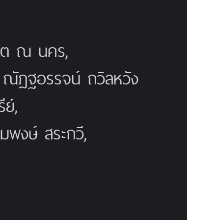
ณิต ณ นคร,
ี ณัฏฐอรรจน์ ถวิลหวัง
ย์,
สมพงษ์ สระกวี,