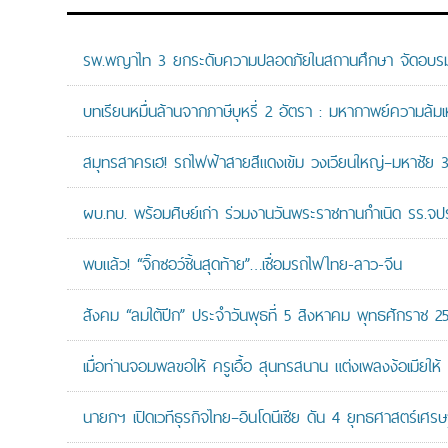
รพ.พญาไท 3 ยกระดับความปลอดภัยในสถานศึกษา จัดอบรมปฏิบั
บทเรียนหมื่นล้านจากภาษีบุหรี่ 2 อัตรา : มหากาพย์ความล้
สมุทรสาครเฮ! รถไฟฟ้าสายสีแดงเข้ม วงเวียนใหญ่–มหาชัย 36.
ผบ.ทบ. พร้อมศิษย์เก่า ร่วมงานวันพระราชทานกำเนิด รร.จ
พบแล้ว! “จิ๊กซอว์ชิ้นสุดท้าย”…เชื่อมรถไฟไทย-ลาว-จีน
สังคม “ลมใต้ปีก” ประจำวันพุธที่ 5 สิงหาคม พุทธศักราช 2
เมื่อท่านจอมพลขอให้ ครูเอื้อ สุนทรสนาน แต่งเพลงง้อเมียให้ 
นายกฯ เปิดเวทีธุรกิจไทย–อินโดนีเซีย ดัน 4 ยุทธศาสตร์เศร