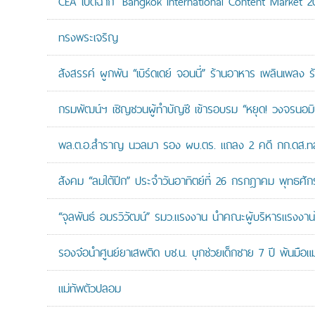
CEA เปิดฉาก “Bangkok International Content Market 2
ทรงพระเจริญ
สังสรรค์ ผูกพัน “เบิร์ดเดย์ จอนนี่” ร้านอาหาร เพลินเพลง ร
กรมพัฒน์ฯ เชิญชวนผู้ทำบัญชี เข้ารอบรม “หยุด! วงจรนอมินี 
พล.ต.อ.สำราญ นวลมา รอง ผบ.ตร. แถลง 2 คดี กก.ดส.ทลาย
สังคม “ลมใต้ปีก” ประจำวันอาทิตย์ที่ 26 กรกฎาคม พุทธศั
“จุลพันธ์ อมรวิวัฒน์” รมว.แรงงาน นำคณะผู้บริหารแรงงานไ
รองจ๋อนำศูนย์ยาเสพติด บช.น. บุกช่วยเด็กชาย 7 ปี พ้นมือแม่
แม่ทัพตัวปลอม