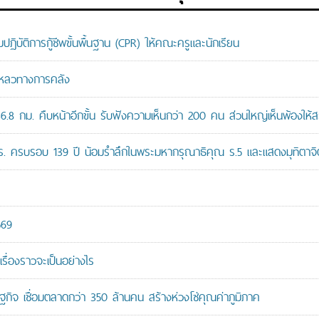
ติการกู้ชีพขั้นพื้นฐาน (CPR) ให้คณะครูและนักเรียน
มเหลวทางการคลัง
8 กม. คืบหน้าอีกขั้น รับฟังความเห็นกว่า 200 คน ส่วนใหญ่เห็นพ้องให้ส
ปร. ครบรอบ 139 ปี น้อมรำลึกในพระมหากรุณาธิคุณ ร.5 และแสดงมุทิตาจิต
569
เรื่องราวจะเป็นอย่างไร
ษฐกิจ เชื่อมตลาดกว่า 350 ล้านคน สร้างห่วงโซ่คุณค่าภูมิภาค