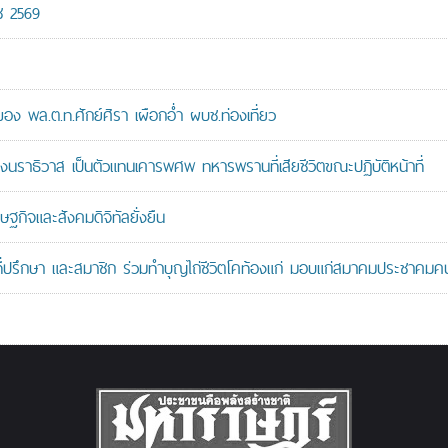
ช 2569
 พล.ต.ท.ศักย์ศิรา เผือกอ่ำ ผบช.ท่องเที่ยว
ราธิวาส เป็นตัวแทนเคารพศพ ทหารพรานที่เสียชีวิตขณะปฏิบัติหน้าที่
ษฐกิจและสังคมดิจิทัลยั่งยืน
ที่ปรึกษา และสมาชิก ร่วมทำบุญไถ่ชีวิตโคท้องแก่ มอบแก่สมาคมประชาค