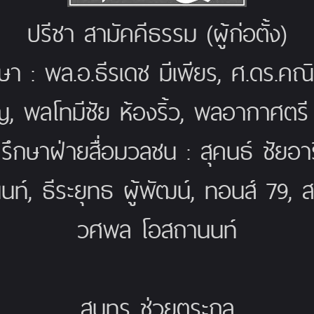
ปรีชา สามัคคีธรรม (ผู้ก่อตั้ง)
กษา : พล.อ.ธีรเดช มีเพียร, ศ.ดร.ค
ญ, พลโทมีชัย ห้องริ้ว, พลอากาศตร
่ปรึกษาฝ่ายสื่อมวลชน : สุคนธ์ ชัยอารี
นท์, ธีระยุทธ ผู้พัฒน์, ทอนส์ 79, 
วศพล โอสถานนท์
สุนทร ช่วยตระกูล