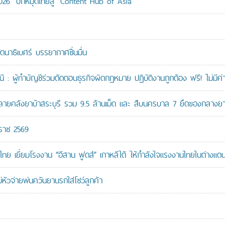
026” ปักหมุดไทยสู่ “Content Hub of Asia”
ัตนาธิเบศร์ บรรยากาศชื่นมื่น
: ผู้ทำบัญชีร่วมตัดตอนธุรกิจผิดกฎหมาย ปฏิบัติงานถูกต้อง ฟรี! ไม่มีค่า
คลังยาบ้าสระบุรี รวม 9.5 ล้านเม็ด และ สืบนครบาล 7 ยึดของกลางยาบ้
กราช 2569
ทย เยี่ยมโรงงาน “อีสาน ฟูดส์” เกาหลีใต้ ให้กำลังใจแรงงานไทยในต่างแด
หัวจ่ายพ่นควันยานรกใส่โชว์ลูกค้า