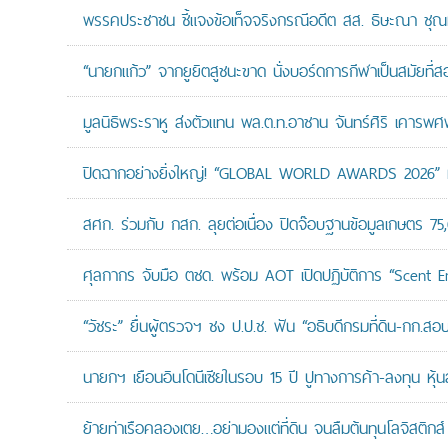
พรรคประชาชน ชี้แจงข้อเท็จจริงกรณีอดีต สส. ธิษะณา ชุณ
“นายกแก้ว” จากยูยิตสูชนะขาด นั่งบอร์ดการกีฬาเป็นสมัยที่ส
มูลนิธิพระราหู ส่งตัวแทน พล.ต.ท.อาชาน จันทร์ศิริ เคารพศพ 
ปิดฉากอย่างยิ่งใหญ่! “GLOBAL WORLD AWARDS 2026” มอ
สศก. ร่วมกับ กสก. ลุยต่อเนื่อง ปิดจ๊อบฐานข้อมูลเกษตร 75
ศุลกากร จับมือ ตชด. พร้อม AOT เปิดปฏิบัติการ “Scent Enf
“วัชระ” ยื่นผู้ตรวจฯ ชง ป.ป.ช. ฟัน “อธิบดีกรมที่ดิน-กก.
นายกฯ เยือนอินโดนีเซียในรอบ 15 ปี ปูทางการค้า-ลงทุน หุ้
ย้ายท่าเรือคลองเตย…อย่ามองแต่ที่ดิน จนลืมต้นทุนโลจิสติกส์