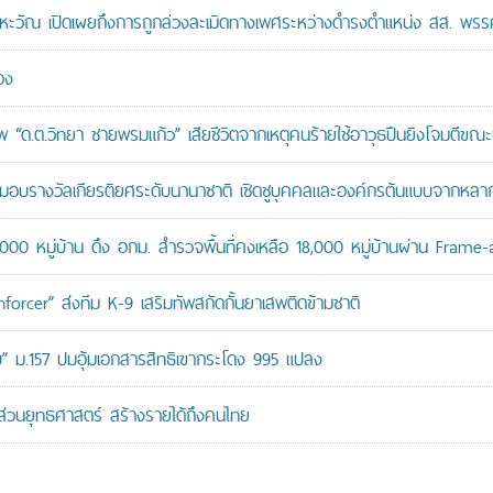
หะวัณ เปิดเผยถึงการถูกล่วงละเมิดทางเพศระหว่างดำรงตำแหน่ง สส. พรร
อง
“ด.ต.วิทยา ชายพรมแก้ว” เสียชีวิตจากเหตุคนร้ายใช้อาวุธปืนยิงโจมตีขณะปฏิ
บรางวัลเกียรติยศระดับนานาชาติ เชิดชูบุคคลและองค์กรต้นแบบจากหล
,000 หมู่บ้าน ดึง อกม. สำรวจพื้นที่คงเหลือ 18,000 หมู่บ้านผ่าน Frame
orcer” ส่งทีม K-9 เสริมทัพสกัดกั้นยาเสพติดข้ามชาติ
สอบ” ม.157 ปมอุ้มเอกสารสิทธิเขากระโดง 995 แปลง
นส่วนยุทธศาสตร์ สร้างรายได้ถึงคนไทย