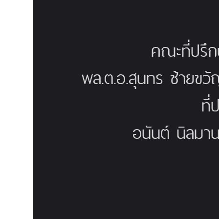
คณะที่ปรึ
พล.ต.อ.สุนทร ซ้ายขวั
ที
อนันต์ นิลมาน