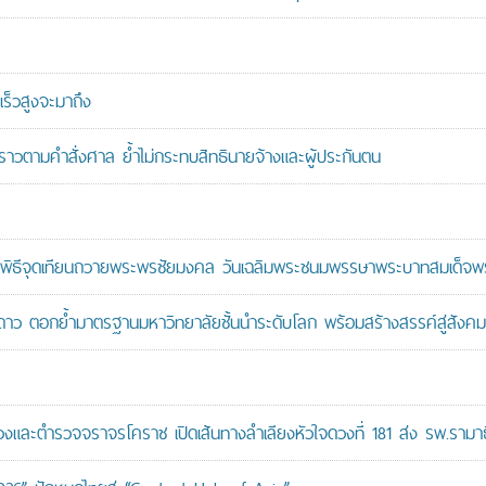
ร็วสูงจะมาถึง
วคราวตามคำสั่งศาล ย้ำไม่กระทบสิทธินายจ้างและผู้ประกันตน
ะพิธีจุดเทียนถวายพระพรชัยมงคล วันเฉลิมพระชนมพรรษาพระบาทสมเด็จพระ
าว ตอกย้ำมาตรฐานมหาวิทยาลัยชั้นนำระดับโลก พร้อมสร้างสรรค์สู่สังคมอ
ะตำรวจจราจรโคราช เปิดเส้นทางลำเลียงหัวใจดวงที่ 181 ส่ง รพ.รามาธ