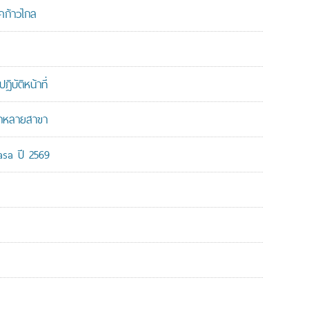
คก้าวไกล
บัติหน้าที่
ากหลายสาขา
-asa ปี 2569