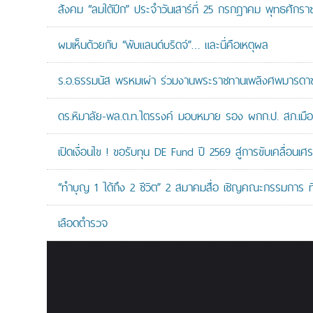
สังคม “ลมใต้ปีก” ประจำวันเสาร์ที่ 25 กรกฎาคม พุทธศักรา
ผมเห็นด้วยกับ “พับแลนด์บริดจ์”… และนี่คือเหตุผล
ร.อ.ธรรมนัส พรหมเผ่า ร่วมงานพระราชทานเพลิงศพมารดาของ
ดร.หิมาลัย-พล.ต.ท.ไตรรงค์ มอบหมาย รอง ผกก.ป. สภ.เมืองน
เปิดเงื่อนไข ! ขอรับทุน DE Fund ปี 2569 สู่การขับเคลื่อนเศร
“ทำบุญ 1 ได้ถึง 2 ชีวิต” 2 สมาคมสื่อ เชิญคณะกรรมการ 
เลือดตำรวจ