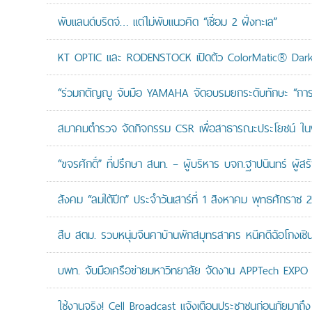
พับแลนด์บริดจ์… แต่ไม่พับแนวคิด “เชื่อม 2 ฝั่งทะเล”
KT OPTIC และ RODENSTOCK เปิดตัว ColorMatic® Dark 
“ร่วมกตัญญู จับมือ YAMAHA จัดอบรมยกระดับทักษะ “การดูแล
สมาคมตำรวจ จัดกิจกรรม CSR เพื่อสาธารณะประโยชน์ ในพื้
“ขจรศักดิ์” ที่ปรึกษา สนท. – ผู้บริหาร บจก.ฐาปนินทร์ ผ
สังคม “ลมใต้ปีก” ประจำวันเสาร์ที่ 1 สิงหาคม พุทธศักราช 
สืบ สตม. รวบหนุ่มจีนคาบ้านพักสมุทรสาคร หนีคดีฉ้อโกงเซินเจ
บพท. จับมือเครือข่ายมหาวิทยาลัย จัดงาน APPTech EXPO 20
ใช้งานจริง! Cell Broadcast แจ้งเตือนประชาชนก่อนภัยมาถึง 