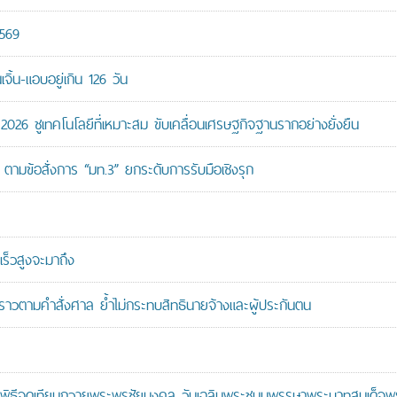
2569
ิ้น-แอบอยู่เกิน 126 วัน
26 ชูเทคโนโลยีที่เหมาะสม ขับเคลื่อนเศรษฐกิจฐานรากอย่างยั่งยืน
ตามข้อสั่งการ “มท.3” ยกระดับการรับมือเชิงรุก
ร็วสูงจะมาถึง
วคราวตามคำสั่งศาล ย้ำไม่กระทบสิทธินายจ้างและผู้ประกันตน
ะพิธีจุดเทียนถวายพระพรชัยมงคล วันเฉลิมพระชนมพรรษาพระบาทสมเด็จพระ