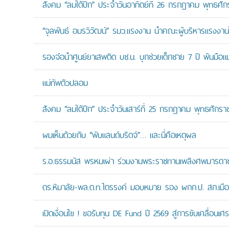
สังคม “ลมใต้ปีก” ประจำวันอาทิตย์ที่ 26 กรกฎาคม พุทธศั
“จุลพันธ์ อมรวิวัฒน์” รมว.แรงงาน นำคณะผู้บริหารแรงงานไ
รองจ๋อนำศูนย์ยาเสพติด บช.น. บุกช่วยเด็กชาย 7 ปี พ้นมือแม่
แม่ทัพตัวปลอม
สังคม “ลมใต้ปีก” ประจำวันเสาร์ที่ 25 กรกฎาคม พุทธศักรา
ผมเห็นด้วยกับ “พับแลนด์บริดจ์”… และนี่คือเหตุผล
ร.อ.ธรรมนัส พรหมเผ่า ร่วมงานพระราชทานเพลิงศพมารดาของ
ดร.หิมาลัย-พล.ต.ท.ไตรรงค์ มอบหมาย รอง ผกก.ป. สภ.เมืองน
เปิดเงื่อนไข ! ขอรับทุน DE Fund ปี 2569 สู่การขับเคลื่อนเศร