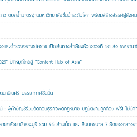
าว ตอกย้ำมาตรฐานมหาวิทยาลัยชั้นนำระดับโลก พร้อมสร้างสรรค์สู่สังคมอ
ะตำรวจจราจรโคราช เปิดเส้นทางลำเลียงหัวใจดวงที่ 181 ส่ง รพ.รามาธ
026” ปักหมุดไทยสู่ “Content Hub of Asia”
ัตนาธิเบศร์ บรรยากาศชื่นมื่น
: ผู้ทำบัญชีร่วมตัดตอนธุรกิจผิดกฎหมาย ปฏิบัติงานถูกต้อง ฟรี! ไม่มีค่า
คลังยาบ้าสระบุรี รวม 9.5 ล้านเม็ด และ สืบนครบาล 7 ยึดของกลางยาบ้