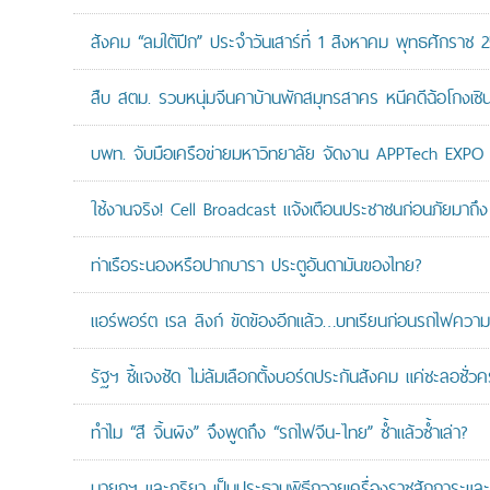
สังคม “ลมใต้ปีก” ประจำวันเสาร์ที่ 1 สิงหาคม พุทธศักราช 
สืบ สตม. รวบหนุ่มจีนคาบ้านพักสมุทรสาคร หนีคดีฉ้อโกงเซินเจ
บพท. จับมือเครือข่ายมหาวิทยาลัย จัดงาน APPTech EXPO 20
ใช้งานจริง! Cell Broadcast แจ้งเตือนประชาชนก่อนภัยมาถึง 
ท่าเรือระนองหรือปากบารา ประตูอันดามันของไทย?
แอร์พอร์ต เรล ลิงก์ ขัดข้องอีกแล้ว…บทเรียนก่อนรถไฟความเ
รัฐฯ ชี้แจงชัด ไม่ล้มเลือกตั้งบอร์ดประกันสังคม แค่ชะลอชั่
ทำไม “สี จิ้นผิง” จึงพูดถึง “รถไฟจีน-ไทย” ซ้ำแล้วซ้ำเล่า?
นายกฯ และภริยา เป็นประธานพิธีถวายเครื่องราชสักการะแล