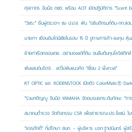
ศุลกากร จับมือ ตชด. พร้อม AOT เปิดปฏิบัติการ “Scent Enf
“วัชระ” ยื่นผู้ตรวจฯ ชง ป.ป.ช. ฟัน “อธิบดีกรมที่ดิน-กก.
นายกฯ เยือนอินโดนีเซียในรอบ 15 ปี ปูทางการค้า-ลงทุน หุ้
ย้ายท่าเรือคลองเตย…อย่ามองแต่ที่ดิน จนลืมต้นทุนโลจิสติกส์
พับแลนด์บริดจ์… แต่ไม่พับแนวคิด “เชื่อม 2 ฝั่งทะเล”
KT OPTIC และ RODENSTOCK เปิดตัว ColorMatic® Dark 
“ร่วมกตัญญู จับมือ YAMAHA จัดอบรมยกระดับทักษะ “การดูแล
สมาคมตำรวจ จัดกิจกรรม CSR เพื่อสาธารณะประโยชน์ ในพื้
“ขจรศักดิ์” ที่ปรึกษา สนท. – ผู้บริหาร บจก.ฐาปนินทร์ ผ