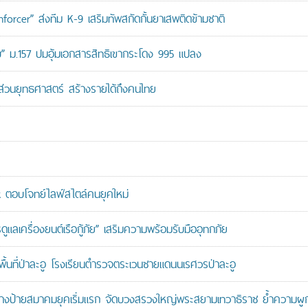
orcer” ส่งทีม K-9 เสริมทัพสกัดกั้นยาเสพติดข้ามชาติ
สอบ” ม.157 ปมอุ้มเอกสารสิทธิเขากระโดง 995 แปลง
นส่วนยุทธศาสตร์ สร้างรายได้ถึงคนไทย
ตอบโจทย์ไลฟ์สไตล์คนยุคใหม่
เครื่องยนต์เรือกู้ภัย” เสริมความพร้อมรับมืออุทกภัย
นที่ป่าละอู โรงเรียนตำรวจตระเวนชายแดนนเรศวรป่าละอู
ู้สร้างป้ายสมาคมยุคเริ่มแรก จัดบวงสรวงใหญ่พระสยามเทวาธิราช ย้ำความผ