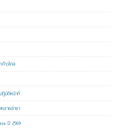
คก้าวไกล
บัติหน้าที่
ากหลายสาขา
-asa ปี 2569