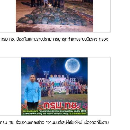
กรม ทช. ป้องกันและปราบปรามการบุกรุกทำลายระบบนิเวศฯ ตรวจ
ยึดเครื่องมือลอบพับได้ หรือ ไอ้โง่ พื้นที่ทะเลสงขลา
กรม ทช. ร่วมงานแถลงข่าว “งานมนต์เสน่ห์เชียงใหม่ เมืองดอกไม้งาม
ประจำปี 2566” ณ จังหวัดเชียงใหม่