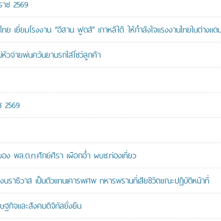
กราช 2569
ทย เยี่ยมโรงงาน “อีสาน ฟูดส์” เกาหลีใต้ ให้กำลังใจแรงงานไทยในต่างแด
หัวจ่ายพ่นควันยานรกใส่โชว์ลูกค้า
ช 2569
 พล.ต.ท.ศักย์ศิรา เผือกอ่ำ ผบช.ท่องเที่ยว
ราธิวาส เป็นตัวแทนเคารพศพ ทหารพรานที่เสียชีวิตขณะปฏิบัติหน้าที่
ษฐกิจและสังคมดิจิทัลยั่งยืน