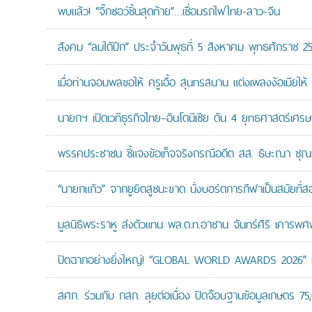
พบแล้ว! “จิ๊กซอว์ชิ้นสุดท้าย”…เชื่อมรถไฟไทย-ลาว-จีน
สังคม “ลมใต้ปีก” ประจำวันพุธที่ 5 สิงหาคม พุทธศักราช 2
เมื่อท่านจอมพลขอให้ ครูเอื้อ สุนทรสนาน แต่งเพลงง้อเมียให้ 
นายกฯ เปิดเวทีธุรกิจไทย–อินโดนีเซีย ดัน 4 ยุทธศาสตร์เศร
พรรคประชาชน ชี้แจงข้อเท็จจริงกรณีอดีต สส. ธิษะณา ชุณ
“นายกแก้ว” จากยูยิตสูชนะขาด นั่งบอร์ดการกีฬาเป็นสมัยที่ส
มูลนิธิพระราหู ส่งตัวแทน พล.ต.ท.อาชาน จันทร์ศิริ เคารพศพ 
ปิดฉากอย่างยิ่งใหญ่! “GLOBAL WORLD AWARDS 2026” มอ
สศก. ร่วมกับ กสก. ลุยต่อเนื่อง ปิดจ๊อบฐานข้อมูลเกษตร 75