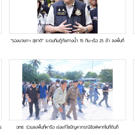
“รองนายกฯ สุชาติ” ระดมทีมกู้ภัยทางน้ำ 15 ทีม–เรือ 25 ลำ ลงพื้นที่
ง
ช่วยผู้ประสบอุทกภัยภาคใต้ ตลอด 24 ชั่วโมง
ร
อทช. ร่วมลงพื้นที่หารือ เร่งแก้ไขปัญหากรณีข้อพิพาทในที่ดินที่
เกี่ยวข้องกับชุมชนชาวเล เกาะหลีเป๊ะ จ.สตูล