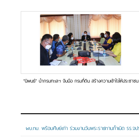
“นิพนธ์” นำกรมทะเลฯ จับมือ กรมที่ดิน สร้างความเข้าใจให้ประชาชน
ปัญหาที่ดินป่าชายเลนแปลงโคกไร่ เมืองสงขลา
ผบ.ทบ. พร้อมศิษย์เก่า ร่วมงานวันพระราชทานกำเนิด รร.จ