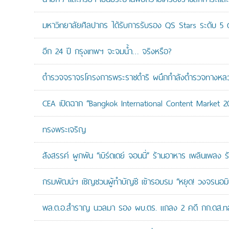
มหาวิทยาลัยศิลปากร ได้รับการรับรอง QS Stars ระดับ 5 ด
อีก 24 ปี กรุงเทพฯ จะจมน้ำ… จริงหรือ?
ตำรวจจราจรโครงการพระราชดำริ ผนึกกำลังตำรวจทางหลวงแล
CEA เปิดฉาก “Bangkok International Content Market 2
ทรงพระเจริญ
สังสรรค์ ผูกพัน “เบิร์ดเดย์ จอนนี่” ร้านอาหาร เพลินเพลง ร
กรมพัฒน์ฯ เชิญชวนผู้ทำบัญชี เข้ารอบรม “หยุด! วงจรนอมินี 
พล.ต.อ.สำราญ นวลมา รอง ผบ.ตร. แถลง 2 คดี กก.ดส.ทลาย