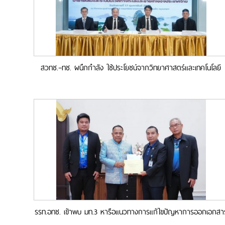
สวทช.–ทช. ผนึกกำลัง ใช้ประโยชน์จากวิทยาศาสตร์และเทคโนโลยี
บริหารจัดการ-ฟื้นฟูทรัพยากรชายฝั่งประเทศไทย รับการเปลี่ยนแปล
สภาพภูมิอากาศ
รรท.อทช. เข้าพบ มท.3 หารือแนวทางการแก้ไขปัญหาการออกเอกสา
สิทธิในพื้นที่ป่าชายเลน