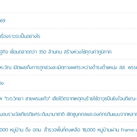
569
เรื่องราวจะเป็นอย่างไร
ษฐกิจ เชื่อมตลาดกว่า 350 ล้านคน สร้างห่วงโซ่คุณค่าภูมิภาค
หะวัณ เปิดเผยถึงการถูกล่วงละเมิดทางเพศระหว่างดำรงตำแหน่ง สส. พรร
อง
“ด.ต.วิทยา ชายพรมแก้ว” เสียชีวิตจากเหตุคนร้ายใช้อาวุธปืนยิงโจมตีขณะปฏิ
บรางวัลเกียรติยศระดับนานาชาติ เชิดชูบุคคลและองค์กรต้นแบบจากหล
,000 หมู่บ้าน ดึง อกม. สำรวจพื้นที่คงเหลือ 18,000 หมู่บ้านผ่าน Frame