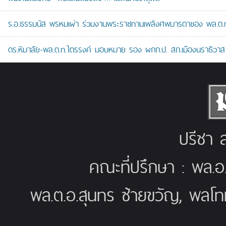
ร.อ.ธรรมนัส พรหมเผ่า ร่วมงานพระราชทานเพลิงศพมารดาของ พล.ต.ท.ศั
ดร.หิมาลัย-พล.ต.ท.ไตรรงค์ มอบหมาย รอง ผกก.ป. สภ.เมืองนราธิวาส เป
ปรีชา ส
คณะที่ปรึกษา : พล.อ
พล.ต.อ.สุนทร ซ้ายขวัญ, พลโท