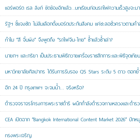
แอร์พอร์ต เรล ลิงก์ ขัดข้องอีกแล้ว…บทเรียนก่อนรถไฟความเร็วสูงจะมา
รัฐฯ ชี้แจงชัด ไม่ล้มเลือกตั้งบอร์ดประกันสังคม แค่ชะลอชั่วคราวตามคำ
ทำไม “สี จิ้นผิง” จึงพูดถึง “รถไฟจีน-ไทย” ซ้ำแล้วซ้ำเล่า?
นายกฯ และภริยา เป็นประธานพิธีถวายเครื่องราชสักการะและพิธีจุดเ
มหาวิทยาลัยศิลปากร ได้รับการรับรอง QS Stars ระดับ 5 ดาว ตอกย้ำม
อีก 24 ปี กรุงเทพฯ จะจมน้ำ… จริงหรือ?
ตำรวจจราจรโครงการพระราชดำริ ผนึกกำลังตำรวจทางหลวงและตำรวจจรา
CEA เปิดฉาก “Bangkok International Content Market 2026” ปักหม
ทรงพระเจริญ