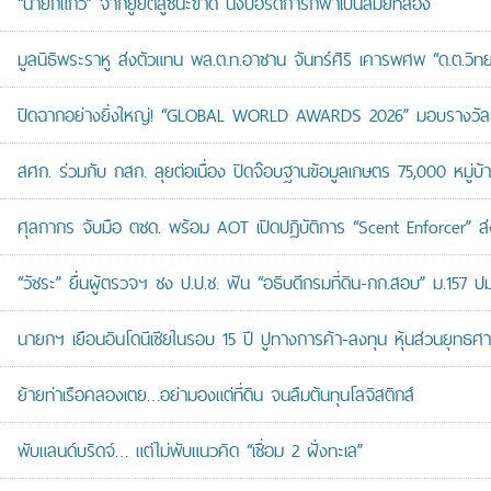
“นายกแก้ว” จากยูยิตสูชนะขาด นั่งบอร์ดการกีฬาเป็นสมัยที่สอง
มูลนิธิพระราหู ส่งตัวแทน พล.ต.ท.อาชาน จันทร์ศิริ เคารพศพ “ด.ต.วิทยา
ปิดฉากอย่างยิ่งใหญ่! “GLOBAL WORLD AWARDS 2026” มอบรางวัลเก
สศก. ร่วมกับ กสก. ลุยต่อเนื่อง ปิดจ๊อบฐานข้อมูลเกษตร 75,000 หมู่บ
ศุลกากร จับมือ ตชด. พร้อม AOT เปิดปฏิบัติการ “Scent Enforcer” ส่ง
“วัชระ” ยื่นผู้ตรวจฯ ชง ป.ป.ช. ฟัน “อธิบดีกรมที่ดิน-กก.สอบ” ม.157 
นายกฯ เยือนอินโดนีเซียในรอบ 15 ปี ปูทางการค้า-ลงทุน หุ้นส่วนยุทธศ
ย้ายท่าเรือคลองเตย…อย่ามองแต่ที่ดิน จนลืมต้นทุนโลจิสติกส์
พับแลนด์บริดจ์… แต่ไม่พับแนวคิด “เชื่อม 2 ฝั่งทะเล”