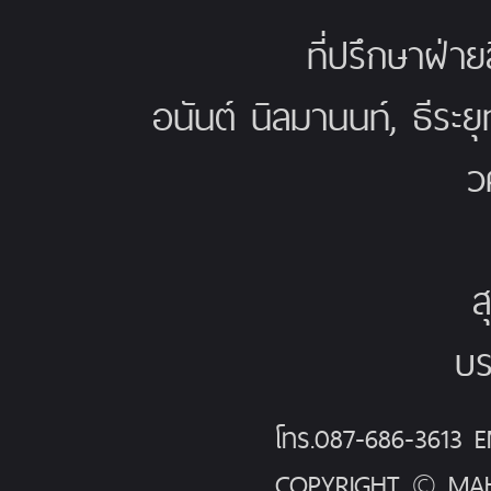
ที่ปรึกษาฝ่าย
อนันต์ นิลมานนท์, ธีระย
ว
ส
บร
โทร.087-686-3613
COPYRIGHT © MAH