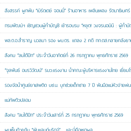
สังสรรค์ ผูกพัน “เบิร์ดเดย์ จอนนี่” ร้านอาหาร เพลินเพลง รัตนาธิเบศร์
กรมพัฒน์ฯ เชิญชวนผู้ทำบัญชี เข้ารอบรม “หยุด! วงจรนอมินี : ผู้ทำบัญ
พล.ต.อ.สำราญ นวลมา รอง ผบ.ตร. แถลง 2 คดี กก.ดส.ทลายคลังยาบ้าส
สังคม “ลมใต้ปีก” ประจำวันอาทิตย์ที่ 26 กรกฎาคม พุทธศักราช 2569
“จุลพันธ์ อมรวิวัฒน์” รมว.แรงงาน นำคณะผู้บริหารแรงงานไทย เยี่ยมโ
รองจ๋อนำศูนย์ยาเสพติด บช.น. บุกช่วยเด็กชาย 7 ปี พ้นมือแม่หัวจ่ายพ่น
แม่ทัพตัวปลอม
สังคม “ลมใต้ปีก” ประจำวันเสาร์ที่ 25 กรกฎาคม พุทธศักราช 2569
ผมเห็นด้วยกับ “พับแลนด์บริดจ์”… และนี่คือเหตุผล