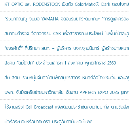
KT OPTIC และ RODENSTOCK เปิดตัว ColorMatic® Dark ตอบโจทย์ไ
“ร่วมกตัญญู จับมือ YAMAHA จัดอบรมยกระดับทักษะ “การดูแลเครื่องยนต
สมาคมตำรวจ จัดกิจกรรม CSR เพื่อสาธารณะประโยชน์ ในพื้นที่ป่าละอ
“ขจรศักดิ์” ที่ปรึกษา สนท. – ผู้บริหาร บจก.ฐาปนินทร์ ผู้สร้างป้า
สังคม “ลมใต้ปีก” ประจำวันเสาร์ที่ 1 สิงหาคม พุทธศักราช 2569
สืบ สตม. รวบหนุ่มจีนคาบ้านพักสมุทรสาคร หนีคดีฉ้อโกงเซินเจิ้น-แอบอยู
บพท. จับมือเครือข่ายมหาวิทยาลัย จัดงาน APPTech EXPO 2026 ชูเทคโน
ใช้งานจริง! Cell Broadcast แจ้งเตือนประชาชนก่อนภัยมาถึง ตามข้อสั่ง
ท่าเรือระนองหรือปากบารา ประตูอันดามันของไทย?