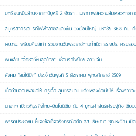
บทเรียนหมื่นล้านจากภาษีบุหรี่ 2 อัตรา : มหากาพย์ความล้มเหลวทางกา
สมุทรสาครเฮ! รถไฟฟ้าสายสีแดงเข้ม วงเวียนใหญ่–มหาชัย 36.8 กม. คืบห
ผบ.ทบ. พร้อมศิษย์เก่า ร่วมงานวันพระราชทานกำเนิด รร.จปร. ครบรอบ
พบแล้ว! “จิ๊กซอว์ชิ้นสุดท้าย”…เชื่อมรถไฟไทย-ลาว-จีน
สังคม “ลมใต้ปีก” ประจำวันพุธที่ 5 สิงหาคม พุทธศักราช 2569
เมื่อท่านจอมพลขอให้ ครูเอื้อ สุนทรสนาน แต่งเพลงง้อเมียให้ เรื่องราวจะ
นายกฯ เปิดเวทีธุรกิจไทย–อินโดนีเซีย ดัน 4 ยุทธศาสตร์เศรษฐกิจ เชื่อ
พรรคประชาชน ชี้แจงข้อเท็จจริงกรณีอดีต สส. ธิษะณา ชุณหะวัณ เปิ