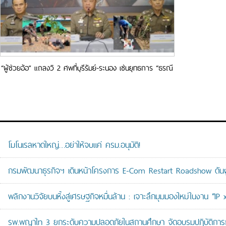
“ผู้ช่วยอ้อ” แถลงวิ 2 ศพที่บุรีรัมย์-ระนอง เซ่นยุทธการ “ธรณี
นี้มีขื่อมีแป”
โมโนเรลหาดใหญ่…อย่าให้จบแค่ ครม.อนุมัติ!
กรมพัฒนาธุรกิจฯ เดินหน้าโครงการ E-Com Restart Roadshow ดั
พลิกงานวิจัยบนหิ้งสู่เศรษฐกิจหมื่นล้าน : เจาะลึกมุมมองใหม่ในงาน “I
รพ.พญาไท 3 ยกระดับความปลอดภัยในสถานศึกษา จัดอบรมปฏิบัติการกู้ช