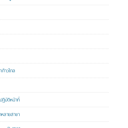
คก้าวไกล
บัติหน้าที่
ากหลายสาขา