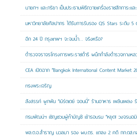
นายกฯ และภริยา เป็นประธานพิธีถวายเครื่องราชสักการะแล
มหาวิทยาลัยศิลปากร ได้รับการรับรอง QS Stars ระดับ 5 ด
อีก 24 ปี กรุงเทพฯ จะจมน้ำ… จริงหรือ?
ตำรวจจราจรโครงการพระราชดำริ ผนึกกำลังตำรวจทางหลวงแล
CEA เปิดฉาก “Bangkok International Content Market 2
ทรงพระเจริญ
สังสรรค์ ผูกพัน “เบิร์ดเดย์ จอนนี่” ร้านอาหาร เพลินเพลง ร
กรมพัฒน์ฯ เชิญชวนผู้ทำบัญชี เข้ารอบรม “หยุด! วงจรนอมินี 
พล.ต.อ.สำราญ นวลมา รอง ผบ.ตร. แถลง 2 คดี กก.ดส.ทลาย