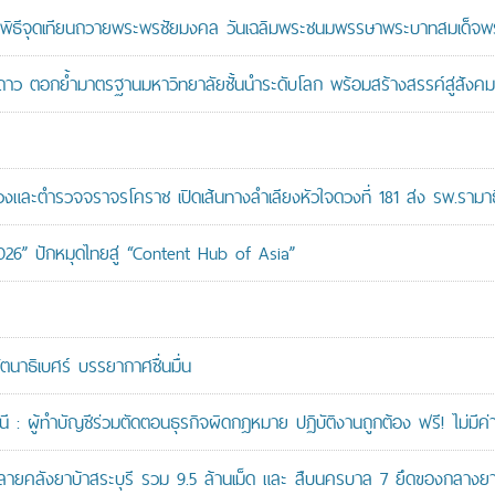
ะพิธีจุดเทียนถวายพระพรชัยมงคล วันเฉลิมพระชนมพรรษาพระบาทสมเด็จพระ
าว ตอกย้ำมาตรฐานมหาวิทยาลัยชั้นนำระดับโลก พร้อมสร้างสรรค์สู่สังคมอ
ะตำรวจจราจรโคราช เปิดเส้นทางลำเลียงหัวใจดวงที่ 181 ส่ง รพ.รามาธ
026” ปักหมุดไทยสู่ “Content Hub of Asia”
ัตนาธิเบศร์ บรรยากาศชื่นมื่น
: ผู้ทำบัญชีร่วมตัดตอนธุรกิจผิดกฎหมาย ปฏิบัติงานถูกต้อง ฟรี! ไม่มีค่า
คลังยาบ้าสระบุรี รวม 9.5 ล้านเม็ด และ สืบนครบาล 7 ยึดของกลางยาบ้