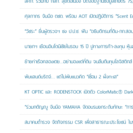
สศก. ร่วมกับ กสก. ลุยต่อเนื่อง ปิดจ๊อบฐานข้อมูลเกษตร 75
ศุลกากร จับมือ ตชด. พร้อม AOT เปิดปฏิบัติการ “Scent Enf
“วัชระ” ยื่นผู้ตรวจฯ ชง ป.ป.ช. ฟัน “อธิบดีกรมที่ดิน-กก.
นายกฯ เยือนอินโดนีเซียในรอบ 15 ปี ปูทางการค้า-ลงทุน หุ้
ย้ายท่าเรือคลองเตย…อย่ามองแต่ที่ดิน จนลืมต้นทุนโลจิสติกส์
พับแลนด์บริดจ์… แต่ไม่พับแนวคิด “เชื่อม 2 ฝั่งทะเล”
KT OPTIC และ RODENSTOCK เปิดตัว ColorMatic® Dark 
“ร่วมกตัญญู จับมือ YAMAHA จัดอบรมยกระดับทักษะ “การดูแล
สมาคมตำรวจ จัดกิจกรรม CSR เพื่อสาธารณะประโยชน์ ในพื้