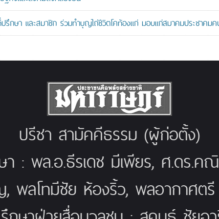
ที่ปรึกษา และสมาชิก ร่วมทำบุญไถ่ชีวิตโคท้องแก่ มอบแก่สมาคมประชาค
ปรีชา สามัคคีธรรม (ผู้ก่อตั้ง)
กษา : พล.อ.ธีรเดช มีเพียร, ศ.ดร.ค
ญ, พลโทมีชัย ห้องริ้ว, พลอากาศตร
่ปรึกษาฝ่ายสื่อมวลชน : สุคนธ์ ชัยอารี