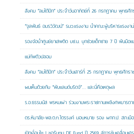
สังคม “ลมใต้ปีก” ประจำวันอาทิตย์ที่ 26 กรกฎาคม พุทธศั
“จุลพันธ์ อมรวิวัฒน์” รมว.แรงงาน นำคณะผู้บริหารแรงงานไ
รองจ๋อนำศูนย์ยาเสพติด บช.น. บุกช่วยเด็กชาย 7 ปี พ้นมือแม่
แม่ทัพตัวปลอม
สังคม “ลมใต้ปีก” ประจำวันเสาร์ที่ 25 กรกฎาคม พุทธศักรา
ผมเห็นด้วยกับ “พับแลนด์บริดจ์”… และนี่คือเหตุผล
ร.อ.ธรรมนัส พรหมเผ่า ร่วมงานพระราชทานเพลิงศพมารดาของ
ดร.หิมาลัย-พล.ต.ท.ไตรรงค์ มอบหมาย รอง ผกก.ป. สภ.เมืองน
เปิดเงื่อนไข ! ขอรับทุน DE Fund ปี 2569 สู่การขับเคลื่อนเศร