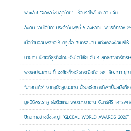
พบแล้ว! “จิ๊กซอว์ชิ้นสุดท้าย”…เชื่อมรถไฟไทย-ลาว-จีน
สังคม “ลมใต้ปีก” ประจำวันพุธที่ 5 สิงหาคม พุทธศักราช 2
เมื่อท่านจอมพลขอให้ ครูเอื้อ สุนทรสนาน แต่งเพลงง้อเมียให้ 
นายกฯ เปิดเวทีธุรกิจไทย–อินโดนีเซีย ดัน 4 ยุทธศาสตร์เศร
พรรคประชาชน ชี้แจงข้อเท็จจริงกรณีอดีต สส. ธิษะณา ชุณ
“นายกแก้ว” จากยูยิตสูชนะขาด นั่งบอร์ดการกีฬาเป็นสมัยที่ส
มูลนิธิพระราหู ส่งตัวแทน พล.ต.ท.อาชาน จันทร์ศิริ เคารพศพ 
ปิดฉากอย่างยิ่งใหญ่! “GLOBAL WORLD AWARDS 2026” มอ