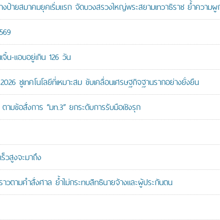
ู้สร้างป้ายสมาคมยุคเริ่มแรก จัดบวงสรวงใหญ่พระสยามเทวาธิราช ย้ำความผ
2569
ิ้น-แอบอยู่เกิน 126 วัน
26 ชูเทคโนโลยีที่เหมาะสม ขับเคลื่อนเศรษฐกิจฐานรากอย่างยั่งยืน
ตามข้อสั่งการ “มท.3” ยกระดับการรับมือเชิงรุก
ร็วสูงจะมาถึง
วคราวตามคำสั่งศาล ย้ำไม่กระทบสิทธินายจ้างและผู้ประกันตน