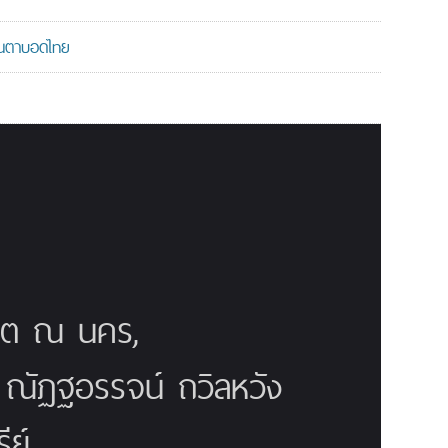
มคนตาบอดไทย
ณิต ณ นคร,
ี ณัฏฐอรรจน์ ถวิลหวัง
ย์,