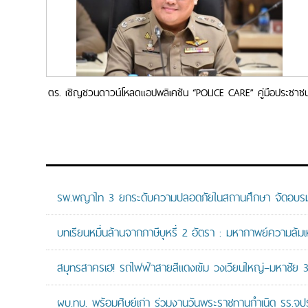
ตร. เชิญชวนดาวน์โหลดแอปพลิเคชัน “POLICE CARE” คู่มือประชาช
หนึ่งเดียว ที่รวมบริการ ข้อมูลข่าวสารต่างๆ มาไว้ในแอปพลิเคชันเดีย
รพ.พญาไท 3 ยกระดับความปลอดภัยในสถานศึกษา จัดอบรมปฏิบั
บทเรียนหมื่นล้านจากภาษีบุหรี่ 2 อัตรา : มหากาพย์ความล้
สมุทรสาครเฮ! รถไฟฟ้าสายสีแดงเข้ม วงเวียนใหญ่–มหาชัย 36.
ผบ.ทบ. พร้อมศิษย์เก่า ร่วมงานวันพระราชทานกำเนิด รร.จ