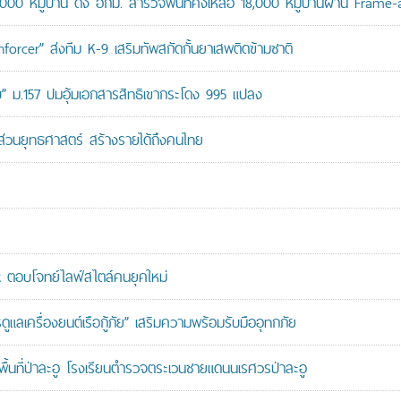
,000 หมู่บ้าน ดึง อกม. สำรวจพื้นที่คงเหลือ 18,000 หมู่บ้านผ่าน Frame
orcer” ส่งทีม K-9 เสริมทัพสกัดกั้นยาเสพติดข้ามชาติ
สอบ” ม.157 ปมอุ้มเอกสารสิทธิเขากระโดง 995 แปลง
นส่วนยุทธศาสตร์ สร้างรายได้ถึงคนไทย
ตอบโจทย์ไลฟ์สไตล์คนยุคใหม่
เครื่องยนต์เรือกู้ภัย” เสริมความพร้อมรับมืออุทกภัย
นที่ป่าละอู โรงเรียนตำรวจตระเวนชายแดนนเรศวรป่าละอู