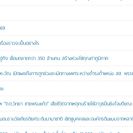
569
เรื่องราวจะเป็นอย่างไร
ษฐกิจ เชื่อมตลาดกว่า 350 ล้านคน สร้างห่วงโซ่คุณค่าภูมิภาค
หะวัณ เปิดเผยถึงการถูกล่วงละเมิดทางเพศระหว่างดำรงตำแหน่ง สส. พรร
อง
“ด.ต.วิทยา ชายพรมแก้ว” เสียชีวิตจากเหตุคนร้ายใช้อาวุธปืนยิงโจมตีขณะปฏิ
บรางวัลเกียรติยศระดับนานาชาติ เชิดชูบุคคลและองค์กรต้นแบบจากหล