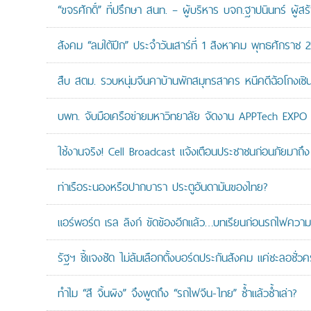
“ขจรศักดิ์” ที่ปรึกษา สนท. – ผู้บริหาร บจก.ฐาปนินทร์ ผ
สังคม “ลมใต้ปีก” ประจำวันเสาร์ที่ 1 สิงหาคม พุทธศักราช 
สืบ สตม. รวบหนุ่มจีนคาบ้านพักสมุทรสาคร หนีคดีฉ้อโกงเซินเจ
บพท. จับมือเครือข่ายมหาวิทยาลัย จัดงาน APPTech EXPO 20
ใช้งานจริง! Cell Broadcast แจ้งเตือนประชาชนก่อนภัยมาถึง 
ท่าเรือระนองหรือปากบารา ประตูอันดามันของไทย?
แอร์พอร์ต เรล ลิงก์ ขัดข้องอีกแล้ว…บทเรียนก่อนรถไฟความเ
รัฐฯ ชี้แจงชัด ไม่ล้มเลือกตั้งบอร์ดประกันสังคม แค่ชะลอชั่
ทำไม “สี จิ้นผิง” จึงพูดถึง “รถไฟจีน-ไทย” ซ้ำแล้วซ้ำเล่า?