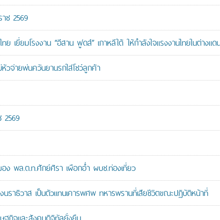
กราช 2569
ทย เยี่ยมโรงงาน “อีสาน ฟูดส์” เกาหลีใต้ ให้กำลังใจแรงงานไทยในต่างแด
หัวจ่ายพ่นควันยานรกใส่โชว์ลูกค้า
ช 2569
 พล.ต.ท.ศักย์ศิรา เผือกอ่ำ ผบช.ท่องเที่ยว
ราธิวาส เป็นตัวแทนเคารพศพ ทหารพรานที่เสียชีวิตขณะปฏิบัติหน้าที่
ษฐกิจและสังคมดิจิทัลยั่งยืน