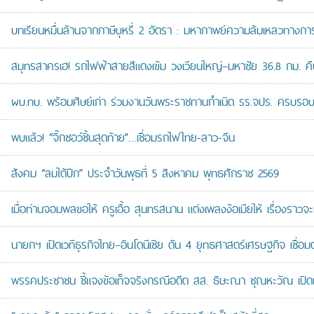
บทเรียนหมื่นล้านจากภาษีบุหรี่ 2 อัตรา : มหากาพย์ความล้มเหลวทางกา
สมุทรสาครเฮ! รถไฟฟ้าสายสีแดงเข้ม วงเวียนใหญ่–มหาชัย 36.8 กม. คืบห
ผบ.ทบ. พร้อมศิษย์เก่า ร่วมงานวันพระราชทานกำเนิด รร.จปร. ครบรอบ
พบแล้ว! “จิ๊กซอว์ชิ้นสุดท้าย”…เชื่อมรถไฟไทย-ลาว-จีน
สังคม “ลมใต้ปีก” ประจำวันพุธที่ 5 สิงหาคม พุทธศักราช 2569
เมื่อท่านจอมพลขอให้ ครูเอื้อ สุนทรสนาน แต่งเพลงง้อเมียให้ เรื่องราวจะ
นายกฯ เปิดเวทีธุรกิจไทย–อินโดนีเซีย ดัน 4 ยุทธศาสตร์เศรษฐกิจ เชื่อ
พรรคประชาชน ชี้แจงข้อเท็จจริงกรณีอดีต สส. ธิษะณา ชุณหะวัณ เปิ