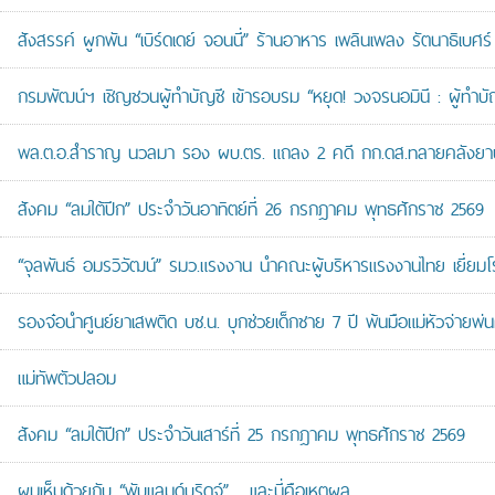
สังสรรค์ ผูกพัน “เบิร์ดเดย์ จอนนี่” ร้านอาหาร เพลินเพลง รัตนาธิเบศร์
กรมพัฒน์ฯ เชิญชวนผู้ทำบัญชี เข้ารอบรม “หยุด! วงจรนอมินี : ผู้ทำบัญ
พล.ต.อ.สำราญ นวลมา รอง ผบ.ตร. แถลง 2 คดี กก.ดส.ทลายคลังยาบ้าส
สังคม “ลมใต้ปีก” ประจำวันอาทิตย์ที่ 26 กรกฎาคม พุทธศักราช 2569
“จุลพันธ์ อมรวิวัฒน์” รมว.แรงงาน นำคณะผู้บริหารแรงงานไทย เยี่ยมโ
รองจ๋อนำศูนย์ยาเสพติด บช.น. บุกช่วยเด็กชาย 7 ปี พ้นมือแม่หัวจ่ายพ่น
แม่ทัพตัวปลอม
สังคม “ลมใต้ปีก” ประจำวันเสาร์ที่ 25 กรกฎาคม พุทธศักราช 2569
ผมเห็นด้วยกับ “พับแลนด์บริดจ์”… และนี่คือเหตุผล