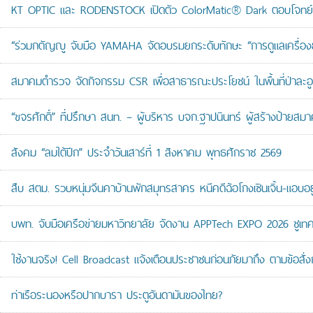
KT OPTIC และ RODENSTOCK เปิดตัว ColorMatic® Dark ตอบโจทย์ไ
“ร่วมกตัญญู จับมือ YAMAHA จัดอบรมยกระดับทักษะ “การดูแลเครื่องยนต
สมาคมตำรวจ จัดกิจกรรม CSR เพื่อสาธารณะประโยชน์ ในพื้นที่ป่าละอ
“ขจรศักดิ์” ที่ปรึกษา สนท. – ผู้บริหาร บจก.ฐาปนินทร์ ผู้สร้างป้า
สังคม “ลมใต้ปีก” ประจำวันเสาร์ที่ 1 สิงหาคม พุทธศักราช 2569
สืบ สตม. รวบหนุ่มจีนคาบ้านพักสมุทรสาคร หนีคดีฉ้อโกงเซินเจิ้น-แอบอยู
บพท. จับมือเครือข่ายมหาวิทยาลัย จัดงาน APPTech EXPO 2026 ชูเทคโน
ใช้งานจริง! Cell Broadcast แจ้งเตือนประชาชนก่อนภัยมาถึง ตามข้อสั่ง
ท่าเรือระนองหรือปากบารา ประตูอันดามันของไทย?