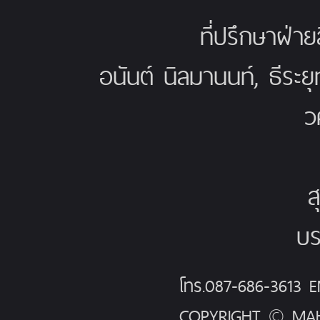
ที่ปรึกษาฝ่าย
อนันต์ นิลมานนท์, ธีระย
ว
ส
บร
โทร.087-686-3613
COPYRIGHT © MAH