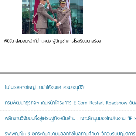
พิธีรับ-ส่งมอบหน้าที่ตำแหน่ง ผู้บัญชาการโรงเรียนนายร้อย
ตำรวจ สามพราน
โมโนเรลหาดใหญ่…อย่าให้จบแค่ ครม.อนุมัติ!
กรมพัฒนาธุรกิจฯ เดินหน้าโครงการ E-Com Restart Roadshow ดั
พลิกงานวิจัยบนหิ้งสู่เศรษฐกิจหมื่นล้าน : เจาะลึกมุมมองใหม่ในงาน “I
รพ.พญาไท 3 ยกระดับความปลอดภัยในสถานศึกษา จัดอบรมปฏิบัติการกู้ช