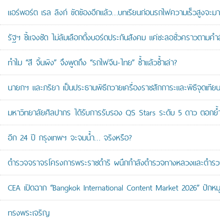
แอร์พอร์ต เรล ลิงก์ ขัดข้องอีกแล้ว…บทเรียนก่อนรถไฟความเร็วสูงจะมา
รัฐฯ ชี้แจงชัด ไม่ล้มเลือกตั้งบอร์ดประกันสังคม แค่ชะลอชั่วคราวตามคำ
ทำไม “สี จิ้นผิง” จึงพูดถึง “รถไฟจีน-ไทย” ซ้ำแล้วซ้ำเล่า?
นายกฯ และภริยา เป็นประธานพิธีถวายเครื่องราชสักการะและพิธีจุดเ
มหาวิทยาลัยศิลปากร ได้รับการรับรอง QS Stars ระดับ 5 ดาว ตอกย้ำม
อีก 24 ปี กรุงเทพฯ จะจมน้ำ… จริงหรือ?
ตำรวจจราจรโครงการพระราชดำริ ผนึกกำลังตำรวจทางหลวงและตำรวจจรา
CEA เปิดฉาก “Bangkok International Content Market 2026” ปักหม
ทรงพระเจริญ