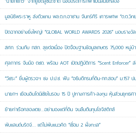
“นายกแก้ว” จากยูยิตสูชนะขาด นั่งบอร์ดการกีฬาเป็นสมัยที่สอง
มูลนิธิพระราหู ส่งตัวแทน พล.ต.ท.อาชาน จันทร์ศิริ เคารพศพ “ด.ต.วิทยา
ปิดฉากอย่างยิ่งใหญ่! “GLOBAL WORLD AWARDS 2026” มอบรางวัลเก
สศก. ร่วมกับ กสก. ลุยต่อเนื่อง ปิดจ๊อบฐานข้อมูลเกษตร 75,000 หมู่บ
ศุลกากร จับมือ ตชด. พร้อม AOT เปิดปฏิบัติการ “Scent Enforcer” ส่ง
“วัชระ” ยื่นผู้ตรวจฯ ชง ป.ป.ช. ฟัน “อธิบดีกรมที่ดิน-กก.สอบ” ม.157 
นายกฯ เยือนอินโดนีเซียในรอบ 15 ปี ปูทางการค้า-ลงทุน หุ้นส่วนยุทธศ
ย้ายท่าเรือคลองเตย…อย่ามองแต่ที่ดิน จนลืมต้นทุนโลจิสติกส์
พับแลนด์บริดจ์… แต่ไม่พับแนวคิด “เชื่อม 2 ฝั่งทะเล”