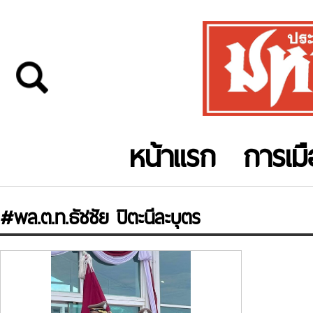
หน้าแรก
การเม
#พล.ต.ท.ธัชชัย ปิตะนีละบุตร