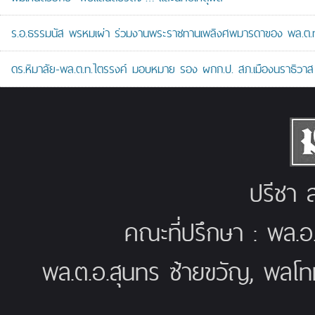
ร.อ.ธรรมนัส พรหมเผ่า ร่วมงานพระราชทานเพลิงศพมารดาของ พล.ต.ท.ศั
ดร.หิมาลัย-พล.ต.ท.ไตรรงค์ มอบหมาย รอง ผกก.ป. สภ.เมืองนราธิวาส เป
ปรีชา ส
คณะที่ปรึกษา : พล.อ
พล.ต.อ.สุนทร ซ้ายขวัญ, พลโท