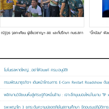
ณัฐวุธ จุลกะเศียน ผู้เชี่ยวชาญฯ สส. และที่ปรึกษา กมธ.สภา
“บิ๊กป้อม” ฟั
ผู้แทนราษฎร หลายคณะ เข้าร่วมงานแข่งขันฟุตบอลประเพณี
ขั
“รักเมืองไทย”
โมโนเรลหาดใหญ่…อย่าให้จบแค่ ครม.อนุมัติ!
กรมพัฒนาธุรกิจฯ เดินหน้าโครงการ E-Com Restart Roadshow ดั
พลิกงานวิจัยบนหิ้งสู่เศรษฐกิจหมื่นล้าน : เจาะลึกมุมมองใหม่ในงาน “I
รพ.พญาไท 3 ยกระดับความปลอดภัยในสถานศึกษา จัดอบรมปฏิบัติการกู้ช