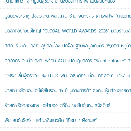
“นายกแก้ว” จากยูยิตสูชนะขาด นั่งบอร์ดการกีฬาเป็นสมัยที่สอง
มูลนิธิพระราหู ส่งตัวแทน พล.ต.ท.อาชาน จันทร์ศิริ เคารพศพ “ด.ต.วิทยา
ปิดฉากอย่างยิ่งใหญ่! “GLOBAL WORLD AWARDS 2026” มอบรางวัลเก
สศก. ร่วมกับ กสก. ลุยต่อเนื่อง ปิดจ๊อบฐานข้อมูลเกษตร 75,000 หมู่บ
ศุลกากร จับมือ ตชด. พร้อม AOT เปิดปฏิบัติการ “Scent Enforcer” ส่ง
“วัชระ” ยื่นผู้ตรวจฯ ชง ป.ป.ช. ฟัน “อธิบดีกรมที่ดิน-กก.สอบ” ม.157 
นายกฯ เยือนอินโดนีเซียในรอบ 15 ปี ปูทางการค้า-ลงทุน หุ้นส่วนยุทธศ
ย้ายท่าเรือคลองเตย…อย่ามองแต่ที่ดิน จนลืมต้นทุนโลจิสติกส์
พับแลนด์บริดจ์… แต่ไม่พับแนวคิด “เชื่อม 2 ฝั่งทะเล”