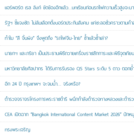
แอร์พอร์ต เรล ลิงก์ ขัดข้องอีกแล้ว…บทเรียนก่อนรถไฟความเร็วสูงจะมา
รัฐฯ ชี้แจงชัด ไม่ล้มเลือกตั้งบอร์ดประกันสังคม แค่ชะลอชั่วคราวตามคำ
ทำไม “สี จิ้นผิง” จึงพูดถึง “รถไฟจีน-ไทย” ซ้ำแล้วซ้ำเล่า?
นายกฯ และภริยา เป็นประธานพิธีถวายเครื่องราชสักการะและพิธีจุดเ
มหาวิทยาลัยศิลปากร ได้รับการรับรอง QS Stars ระดับ 5 ดาว ตอกย้ำม
อีก 24 ปี กรุงเทพฯ จะจมน้ำ… จริงหรือ?
ตำรวจจราจรโครงการพระราชดำริ ผนึกกำลังตำรวจทางหลวงและตำรวจจรา
CEA เปิดฉาก “Bangkok International Content Market 2026” ปักหม
ทรงพระเจริญ