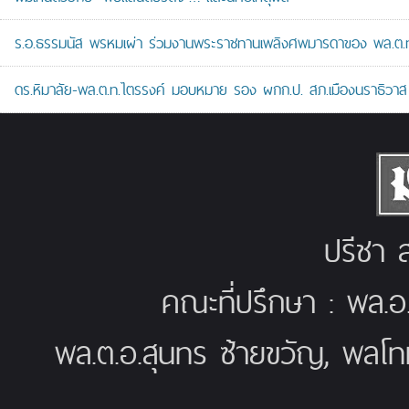
ร.อ.ธรรมนัส พรหมเผ่า ร่วมงานพระราชทานเพลิงศพมารดาของ พล.ต.ท.ศั
ดร.หิมาลัย-พล.ต.ท.ไตรรงค์ มอบหมาย รอง ผกก.ป. สภ.เมืองนราธิวาส เป
ปรีชา ส
คณะที่ปรึกษา : พล.อ
พล.ต.อ.สุนทร ซ้ายขวัญ, พลโท