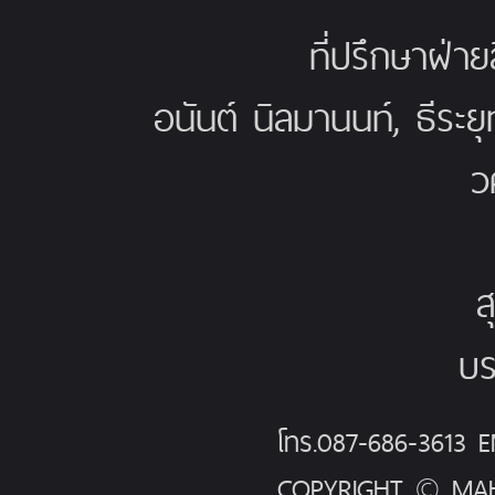
ที่ปรึกษาฝ่าย
อนันต์ นิลมานนท์, ธีระย
ว
ส
บร
โทร.087-686-3613
COPYRIGHT © MAH