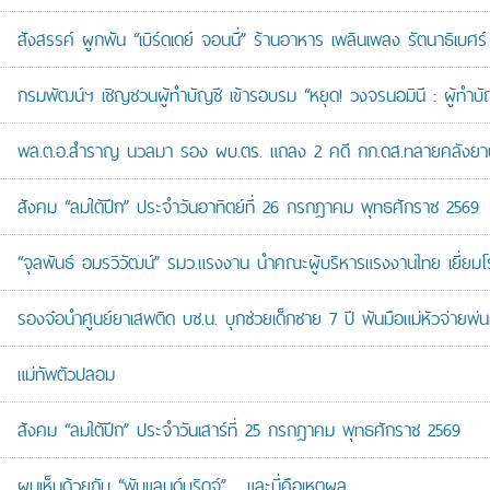
สังสรรค์ ผูกพัน “เบิร์ดเดย์ จอนนี่” ร้านอาหาร เพลินเพลง รัตนาธิเบศร์
กรมพัฒน์ฯ เชิญชวนผู้ทำบัญชี เข้ารอบรม “หยุด! วงจรนอมินี : ผู้ทำบัญ
พล.ต.อ.สำราญ นวลมา รอง ผบ.ตร. แถลง 2 คดี กก.ดส.ทลายคลังยาบ้าส
สังคม “ลมใต้ปีก” ประจำวันอาทิตย์ที่ 26 กรกฎาคม พุทธศักราช 2569
“จุลพันธ์ อมรวิวัฒน์” รมว.แรงงาน นำคณะผู้บริหารแรงงานไทย เยี่ยมโ
รองจ๋อนำศูนย์ยาเสพติด บช.น. บุกช่วยเด็กชาย 7 ปี พ้นมือแม่หัวจ่ายพ่น
แม่ทัพตัวปลอม
สังคม “ลมใต้ปีก” ประจำวันเสาร์ที่ 25 กรกฎาคม พุทธศักราช 2569
ผมเห็นด้วยกับ “พับแลนด์บริดจ์”… และนี่คือเหตุผล