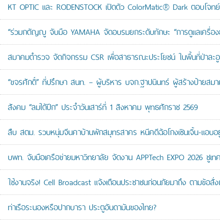
KT OPTIC และ RODENSTOCK เปิดตัว ColorMatic® Dark ตอบโจทย์ไ
“ร่วมกตัญญู จับมือ YAMAHA จัดอบรมยกระดับทักษะ “การดูแลเครื่องยนต
สมาคมตำรวจ จัดกิจกรรม CSR เพื่อสาธารณะประโยชน์ ในพื้นที่ป่าละอ
“ขจรศักดิ์” ที่ปรึกษา สนท. – ผู้บริหาร บจก.ฐาปนินทร์ ผู้สร้างป้า
สังคม “ลมใต้ปีก” ประจำวันเสาร์ที่ 1 สิงหาคม พุทธศักราช 2569
สืบ สตม. รวบหนุ่มจีนคาบ้านพักสมุทรสาคร หนีคดีฉ้อโกงเซินเจิ้น-แอบอยู
บพท. จับมือเครือข่ายมหาวิทยาลัย จัดงาน APPTech EXPO 2026 ชูเทคโน
ใช้งานจริง! Cell Broadcast แจ้งเตือนประชาชนก่อนภัยมาถึง ตามข้อสั่ง
ท่าเรือระนองหรือปากบารา ประตูอันดามันของไทย?