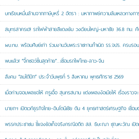
บทเรียนหมื่นล้านจากภาษีบุหรี่ 2 อัตรา : มหากาพย์ความล้มเหลวทางกา
สมุทรสาครเฮ! รถไฟฟ้าสายสีแดงเข้ม วงเวียนใหญ่–มหาชัย 36.8 กม. คืบห
ผบ.ทบ. พร้อมศิษย์เก่า ร่วมงานวันพระราชทานกำเนิด รร.จปร. ครบรอบ
พบแล้ว! “จิ๊กซอว์ชิ้นสุดท้าย”…เชื่อมรถไฟไทย-ลาว-จีน
สังคม “ลมใต้ปีก” ประจำวันพุธที่ 5 สิงหาคม พุทธศักราช 2569
เมื่อท่านจอมพลขอให้ ครูเอื้อ สุนทรสนาน แต่งเพลงง้อเมียให้ เรื่องราวจะ
นายกฯ เปิดเวทีธุรกิจไทย–อินโดนีเซีย ดัน 4 ยุทธศาสตร์เศรษฐกิจ เชื่อ
พรรคประชาชน ชี้แจงข้อเท็จจริงกรณีอดีต สส. ธิษะณา ชุณหะวัณ เปิ