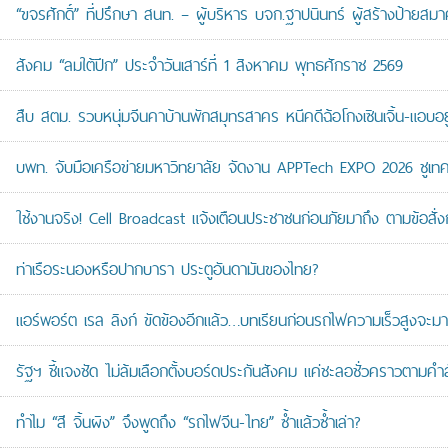
“ขจรศักดิ์” ที่ปรึกษา สนท. – ผู้บริหาร บจก.ฐาปนินทร์ ผู้สร้างป้า
สังคม “ลมใต้ปีก” ประจำวันเสาร์ที่ 1 สิงหาคม พุทธศักราช 2569
สืบ สตม. รวบหนุ่มจีนคาบ้านพักสมุทรสาคร หนีคดีฉ้อโกงเซินเจิ้น-แอบอยู
บพท. จับมือเครือข่ายมหาวิทยาลัย จัดงาน APPTech EXPO 2026 ชูเทคโน
ใช้งานจริง! Cell Broadcast แจ้งเตือนประชาชนก่อนภัยมาถึง ตามข้อสั่ง
ท่าเรือระนองหรือปากบารา ประตูอันดามันของไทย?
แอร์พอร์ต เรล ลิงก์ ขัดข้องอีกแล้ว…บทเรียนก่อนรถไฟความเร็วสูงจะมา
รัฐฯ ชี้แจงชัด ไม่ล้มเลือกตั้งบอร์ดประกันสังคม แค่ชะลอชั่วคราวตามคำ
ทำไม “สี จิ้นผิง” จึงพูดถึง “รถไฟจีน-ไทย” ซ้ำแล้วซ้ำเล่า?