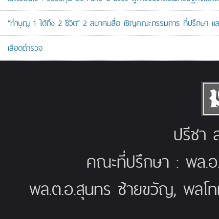
“ทำบุญ 1 ได้ถึง 2 ชีวิต” 2 สมาคมสื่อ เชิญคณะกรรมการ ที่ปรึกษา 
เลือดตำรวจ
ปรีชา ส
คณะที่ปรึกษา : พล.อ
พล.ต.อ.สุนทร ซ้ายขวัญ, พลโท