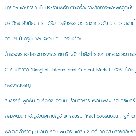
นายกฯ และภริยา เป็นประธานพิธีถวายเครื่องราชสักการะและพิธีจุดเ
มหาวิทยาลัยศิลปากร ได้รับการรับรอง QS Stars ระดับ 5 ดาว ตอกย้ำม
อีก 24 ปี กรุงเทพฯ จะจมน้ำ… จริงหรือ?
ตำรวจจราจรโครงการพระราชดำริ ผนึกกำลังตำรวจทางหลวงและตำรวจจรา
CEA เปิดฉาก “Bangkok International Content Market 2026” ปักหม
ทรงพระเจริญ
สังสรรค์ ผูกพัน “เบิร์ดเดย์ จอนนี่” ร้านอาหาร เพลินเพลง รัตนาธิเบศร์
กรมพัฒน์ฯ เชิญชวนผู้ทำบัญชี เข้ารอบรม “หยุด! วงจรนอมินี : ผู้ทำบัญ
พล.ต.อ.สำราญ นวลมา รอง ผบ.ตร. แถลง 2 คดี กก.ดส.ทลายคลังยาบ้าส