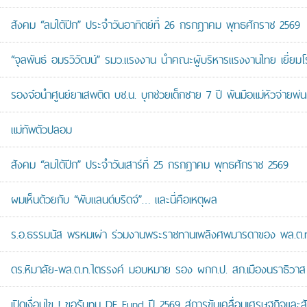
สังคม “ลมใต้ปีก” ประจำวันอาทิตย์ที่ 26 กรกฎาคม พุทธศักราช 2569
“จุลพันธ์ อมรวิวัฒน์” รมว.แรงงาน นำคณะผู้บริหารแรงงานไทย เยี่ยมโ
รองจ๋อนำศูนย์ยาเสพติด บช.น. บุกช่วยเด็กชาย 7 ปี พ้นมือแม่หัวจ่ายพ่น
แม่ทัพตัวปลอม
สังคม “ลมใต้ปีก” ประจำวันเสาร์ที่ 25 กรกฎาคม พุทธศักราช 2569
ผมเห็นด้วยกับ “พับแลนด์บริดจ์”… และนี่คือเหตุผล
ร.อ.ธรรมนัส พรหมเผ่า ร่วมงานพระราชทานเพลิงศพมารดาของ พล.ต.ท.ศั
ดร.หิมาลัย-พล.ต.ท.ไตรรงค์ มอบหมาย รอง ผกก.ป. สภ.เมืองนราธิวาส เป
เปิดเงื่อนไข ! ขอรับทุน DE Fund ปี 2569 สู่การขับเคลื่อนเศรษฐกิจและสัง