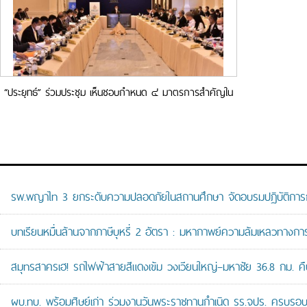
“ประยุทธ์” ร่วมประชุม เห็นชอบกำหนด ๔ มาตรการสำคัญใน
การแก้ไขปัญหาอาวุธปืนและยาเสพติด
รพ.พญาไท 3 ยกระดับความปลอดภัยในสถานศึกษา จัดอบรมปฏิบัติการกู้ช
บทเรียนหมื่นล้านจากภาษีบุหรี่ 2 อัตรา : มหากาพย์ความล้มเหลวทางกา
สมุทรสาครเฮ! รถไฟฟ้าสายสีแดงเข้ม วงเวียนใหญ่–มหาชัย 36.8 กม. คืบห
ผบ.ทบ. พร้อมศิษย์เก่า ร่วมงานวันพระราชทานกำเนิด รร.จปร. ครบรอบ