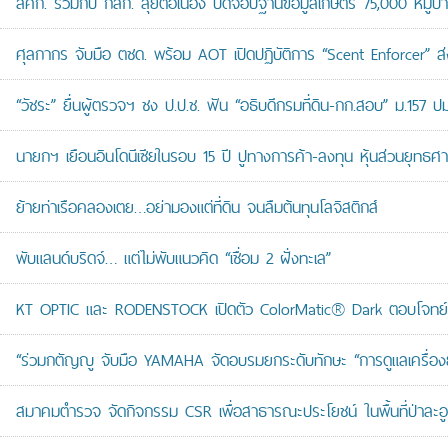
สศก. ร่วมกับ กสก. ลุยต่อเนื่อง ปิดจ๊อบฐานข้อมูลเกษตร 75,000 หมู่บ
ศุลกากร จับมือ ตชด. พร้อม AOT เปิดปฏิบัติการ “Scent Enforcer” ส่ง
“วัชระ” ยื่นผู้ตรวจฯ ชง ป.ป.ช. ฟัน “อธิบดีกรมที่ดิน-กก.สอบ” ม.157 
นายกฯ เยือนอินโดนีเซียในรอบ 15 ปี ปูทางการค้า-ลงทุน หุ้นส่วนยุทธศ
ย้ายท่าเรือคลองเตย…อย่ามองแต่ที่ดิน จนลืมต้นทุนโลจิสติกส์
พับแลนด์บริดจ์… แต่ไม่พับแนวคิด “เชื่อม 2 ฝั่งทะเล”
KT OPTIC และ RODENSTOCK เปิดตัว ColorMatic® Dark ตอบโจทย์ไ
“ร่วมกตัญญู จับมือ YAMAHA จัดอบรมยกระดับทักษะ “การดูแลเครื่องยนต
สมาคมตำรวจ จัดกิจกรรม CSR เพื่อสาธารณะประโยชน์ ในพื้นที่ป่าละอ