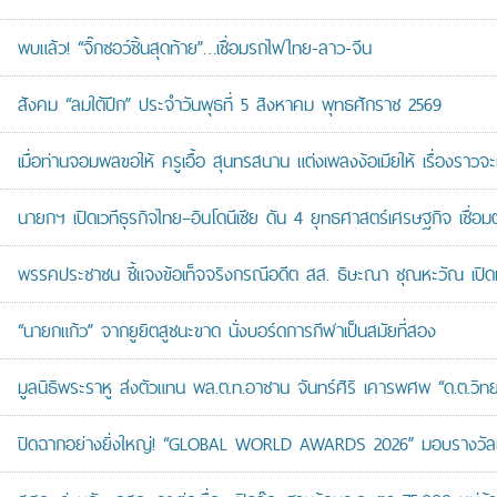
พบแล้ว! “จิ๊กซอว์ชิ้นสุดท้าย”…เชื่อมรถไฟไทย-ลาว-จีน
สังคม “ลมใต้ปีก” ประจำวันพุธที่ 5 สิงหาคม พุทธศักราช 2569
เมื่อท่านจอมพลขอให้ ครูเอื้อ สุนทรสนาน แต่งเพลงง้อเมียให้ เรื่องราวจะ
นายกฯ เปิดเวทีธุรกิจไทย–อินโดนีเซีย ดัน 4 ยุทธศาสตร์เศรษฐกิจ เชื่อ
พรรคประชาชน ชี้แจงข้อเท็จจริงกรณีอดีต สส. ธิษะณา ชุณหะวัณ เปิ
“นายกแก้ว” จากยูยิตสูชนะขาด นั่งบอร์ดการกีฬาเป็นสมัยที่สอง
มูลนิธิพระราหู ส่งตัวแทน พล.ต.ท.อาชาน จันทร์ศิริ เคารพศพ “ด.ต.วิทยา
ปิดฉากอย่างยิ่งใหญ่! “GLOBAL WORLD AWARDS 2026” มอบรางวัลเก