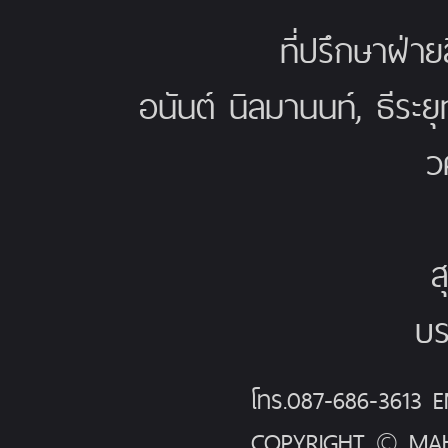
ที่ปรึกษาฝ่าย
อนันต์ นิลมานนท์, ธีระย
ว
ส
บร
โทร.087-686-3613
COPYRIGHT © MAH