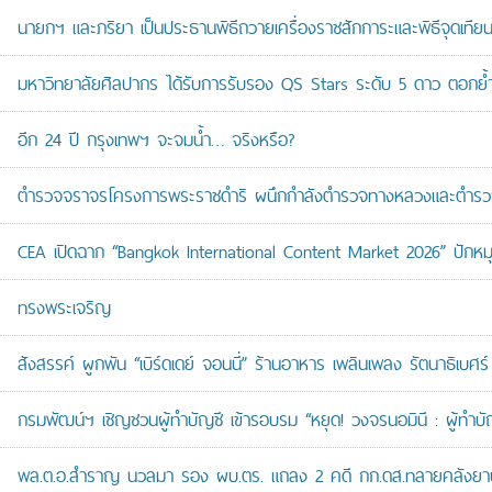
นายกฯ และภริยา เป็นประธานพิธีถวายเครื่องราชสักการะและพิธีจุดเ
มหาวิทยาลัยศิลปากร ได้รับการรับรอง QS Stars ระดับ 5 ดาว ตอกย้ำม
อีก 24 ปี กรุงเทพฯ จะจมน้ำ… จริงหรือ?
ตำรวจจราจรโครงการพระราชดำริ ผนึกกำลังตำรวจทางหลวงและตำรวจจรา
CEA เปิดฉาก “Bangkok International Content Market 2026” ปักหม
ทรงพระเจริญ
สังสรรค์ ผูกพัน “เบิร์ดเดย์ จอนนี่” ร้านอาหาร เพลินเพลง รัตนาธิเบศร์
กรมพัฒน์ฯ เชิญชวนผู้ทำบัญชี เข้ารอบรม “หยุด! วงจรนอมินี : ผู้ทำบัญ
พล.ต.อ.สำราญ นวลมา รอง ผบ.ตร. แถลง 2 คดี กก.ดส.ทลายคลังยาบ้าส