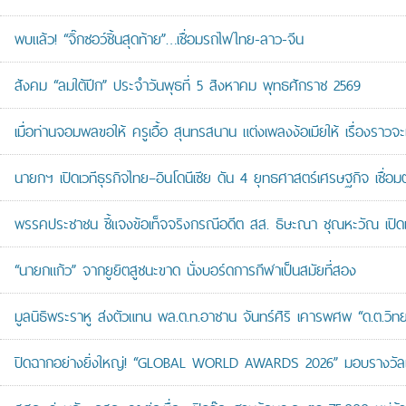
พบแล้ว! “จิ๊กซอว์ชิ้นสุดท้าย”…เชื่อมรถไฟไทย-ลาว-จีน
สังคม “ลมใต้ปีก” ประจำวันพุธที่ 5 สิงหาคม พุทธศักราช 2569
เมื่อท่านจอมพลขอให้ ครูเอื้อ สุนทรสนาน แต่งเพลงง้อเมียให้ เรื่องราวจะ
นายกฯ เปิดเวทีธุรกิจไทย–อินโดนีเซีย ดัน 4 ยุทธศาสตร์เศรษฐกิจ เชื่อ
พรรคประชาชน ชี้แจงข้อเท็จจริงกรณีอดีต สส. ธิษะณา ชุณหะวัณ เปิ
“นายกแก้ว” จากยูยิตสูชนะขาด นั่งบอร์ดการกีฬาเป็นสมัยที่สอง
มูลนิธิพระราหู ส่งตัวแทน พล.ต.ท.อาชาน จันทร์ศิริ เคารพศพ “ด.ต.วิทยา
ปิดฉากอย่างยิ่งใหญ่! “GLOBAL WORLD AWARDS 2026” มอบรางวัลเก