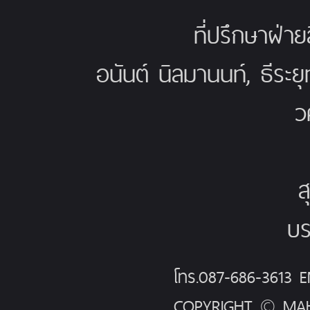
ที่ปรึกษาฝ่าย
อนันต์ นิลมานนท์, ธีระย
ว
ส
บร
โทร.087-686-3613
COPYRIGHT © MAH