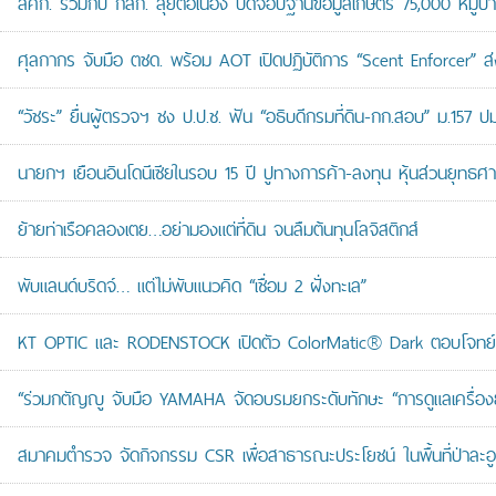
สศก. ร่วมกับ กสก. ลุยต่อเนื่อง ปิดจ๊อบฐานข้อมูลเกษตร 75,000 หมู่บ
ศุลกากร จับมือ ตชด. พร้อม AOT เปิดปฏิบัติการ “Scent Enforcer” ส่ง
“วัชระ” ยื่นผู้ตรวจฯ ชง ป.ป.ช. ฟัน “อธิบดีกรมที่ดิน-กก.สอบ” ม.157 
นายกฯ เยือนอินโดนีเซียในรอบ 15 ปี ปูทางการค้า-ลงทุน หุ้นส่วนยุทธศ
ย้ายท่าเรือคลองเตย…อย่ามองแต่ที่ดิน จนลืมต้นทุนโลจิสติกส์
พับแลนด์บริดจ์… แต่ไม่พับแนวคิด “เชื่อม 2 ฝั่งทะเล”
KT OPTIC และ RODENSTOCK เปิดตัว ColorMatic® Dark ตอบโจทย์ไ
“ร่วมกตัญญู จับมือ YAMAHA จัดอบรมยกระดับทักษะ “การดูแลเครื่องยนต
สมาคมตำรวจ จัดกิจกรรม CSR เพื่อสาธารณะประโยชน์ ในพื้นที่ป่าละอ