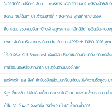
“ขจรศักดิ์” ที่ปรึกษา สนท. – ผู้บริหาร บจก.ฐาปนินทร์ ผู้สร้างป้า
สังคม “ลมใต้ปีก” ประจำวันเสาร์ที่ 1 สิงหาคม พุทธศักราช 2569
สืบ สตม. รวบหนุ่มจีนคาบ้านพักสมุทรสาคร หนีคดีฉ้อโกงเซินเจิ้น-แอบอยู
บพท. จับมือเครือข่ายมหาวิทยาลัย จัดงาน APPTech EXPO 2026 ชูเทคโน
ใช้งานจริง! Cell Broadcast แจ้งเตือนประชาชนก่อนภัยมาถึง ตามข้อสั่ง
ท่าเรือระนองหรือปากบารา ประตูอันดามันของไทย?
แอร์พอร์ต เรล ลิงก์ ขัดข้องอีกแล้ว…บทเรียนก่อนรถไฟความเร็วสูงจะมา
รัฐฯ ชี้แจงชัด ไม่ล้มเลือกตั้งบอร์ดประกันสังคม แค่ชะลอชั่วคราวตามคำ
ทำไม “สี จิ้นผิง” จึงพูดถึง “รถไฟจีน-ไทย” ซ้ำแล้วซ้ำเล่า?