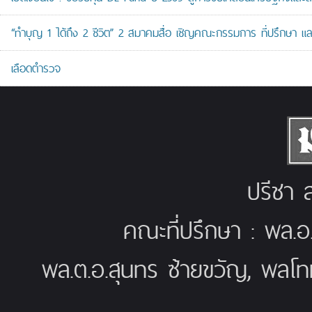
“ทำบุญ 1 ได้ถึง 2 ชีวิต” 2 สมาคมสื่อ เชิญคณะกรรมการ ที่ปรึกษา 
เลือดตำรวจ
ปรีชา ส
คณะที่ปรึกษา : พล.อ
พล.ต.อ.สุนทร ซ้ายขวัญ, พลโท