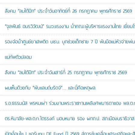
สังคม “ลมใต้ปีก” ประจำวันอาทิตย์ที่ 26 กรกฎาคม พุทธศักราช 2569
“จุลพันธ์ อมรวิวัฒน์” รมว.แรงงาน นำคณะผู้บริหารแรงงานไทย เยี่ยมโ
รองจ๋อนำศูนย์ยาเสพติด บช.น. บุกช่วยเด็กชาย 7 ปี พ้นมือแม่หัวจ่ายพ่น
แม่ทัพตัวปลอม
สังคม “ลมใต้ปีก” ประจำวันเสาร์ที่ 25 กรกฎาคม พุทธศักราช 2569
ผมเห็นด้วยกับ “พับแลนด์บริดจ์”… และนี่คือเหตุผล
ร.อ.ธรรมนัส พรหมเผ่า ร่วมงานพระราชทานเพลิงศพมารดาของ พล.ต.ท.ศั
ดร.หิมาลัย-พล.ต.ท.ไตรรงค์ มอบหมาย รอง ผกก.ป. สภ.เมืองนราธิวาส เป
เปิดเงื่อนไข ! ขอรับทุน DE Fund ปี 2569 สู่การขับเคลื่อนเศรษฐกิจและสัง