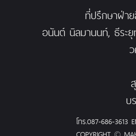
ที่ปรึกษาฝ่าย
อนันต์ นิลมานนท์, ธีระย
ว
ส
บร
โทร.087-686-3613
COPYRIGHT © MAH