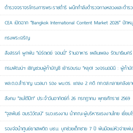
ตำรวจจราจรโครงการพระราชดำริ ผนึกกำลังตำรวจทางหลวงและตำรวจจรา
CEA เปิดฉาก “Bangkok International Content Market 2026” ปักหม
ทรงพระเจริญ
สังสรรค์ ผูกพัน “เบิร์ดเดย์ จอนนี่” ร้านอาหาร เพลินเพลง รัตนาธิเบศร์
กรมพัฒน์ฯ เชิญชวนผู้ทำบัญชี เข้ารอบรม “หยุด! วงจรนอมินี : ผู้ทำบัญ
พล.ต.อ.สำราญ นวลมา รอง ผบ.ตร. แถลง 2 คดี กก.ดส.ทลายคลังยาบ้าส
สังคม “ลมใต้ปีก” ประจำวันอาทิตย์ที่ 26 กรกฎาคม พุทธศักราช 2569
“จุลพันธ์ อมรวิวัฒน์” รมว.แรงงาน นำคณะผู้บริหารแรงงานไทย เยี่ยมโ
รองจ๋อนำศูนย์ยาเสพติด บช.น. บุกช่วยเด็กชาย 7 ปี พ้นมือแม่หัวจ่ายพ่น