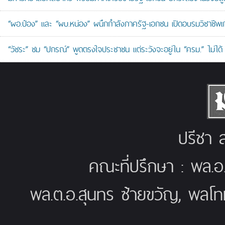
“ผอ.ป๋อง” และ “ผบ.หน่อง” ผนึกกำลังภาครัฐ-เอกชน เปิดอบรมวิชาช
“วัชระ” ชม “ปกรณ์” พูดตรงใจประชาชน แต่ระวังจะอยู่ใน “ครม.” ไม่ได้
ปรีชา ส
คณะที่ปรึกษา : พล.อ
พล.ต.อ.สุนทร ซ้ายขวัญ, พลโท