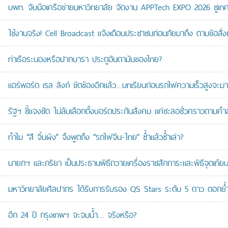
บพท. จับมือเครือข่ายมหาวิทยาลัย จัดงาน APPTech EXPO 2026 ชูเทคโน
ใช้งานจริง! Cell Broadcast แจ้งเตือนประชาชนก่อนภัยมาถึง ตามข้อสั่ง
ท่าเรือระนองหรือปากบารา ประตูอันดามันของไทย?
แอร์พอร์ต เรล ลิงก์ ขัดข้องอีกแล้ว…บทเรียนก่อนรถไฟความเร็วสูงจะมา
รัฐฯ ชี้แจงชัด ไม่ล้มเลือกตั้งบอร์ดประกันสังคม แค่ชะลอชั่วคราวตามคำ
ทำไม “สี จิ้นผิง” จึงพูดถึง “รถไฟจีน-ไทย” ซ้ำแล้วซ้ำเล่า?
นายกฯ และภริยา เป็นประธานพิธีถวายเครื่องราชสักการะและพิธีจุดเ
มหาวิทยาลัยศิลปากร ได้รับการรับรอง QS Stars ระดับ 5 ดาว ตอกย้ำม
อีก 24 ปี กรุงเทพฯ จะจมน้ำ… จริงหรือ?