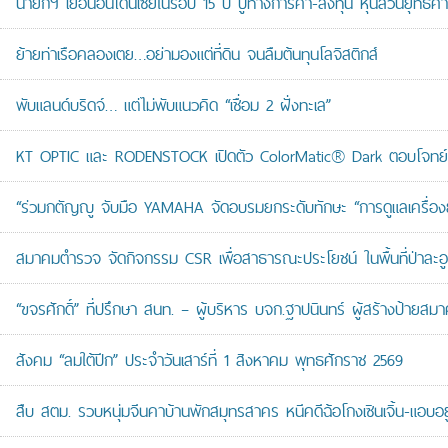
นายกฯ เยือนอินโดนีเซียในรอบ 15 ปี ปูทางการค้า-ลงทุน หุ้นส่วนยุทธศ
ย้ายท่าเรือคลองเตย…อย่ามองแต่ที่ดิน จนลืมต้นทุนโลจิสติกส์
พับแลนด์บริดจ์… แต่ไม่พับแนวคิด “เชื่อม 2 ฝั่งทะเล”
KT OPTIC และ RODENSTOCK เปิดตัว ColorMatic® Dark ตอบโจทย์ไ
“ร่วมกตัญญู จับมือ YAMAHA จัดอบรมยกระดับทักษะ “การดูแลเครื่องยนต
สมาคมตำรวจ จัดกิจกรรม CSR เพื่อสาธารณะประโยชน์ ในพื้นที่ป่าละอ
“ขจรศักดิ์” ที่ปรึกษา สนท. – ผู้บริหาร บจก.ฐาปนินทร์ ผู้สร้างป้า
สังคม “ลมใต้ปีก” ประจำวันเสาร์ที่ 1 สิงหาคม พุทธศักราช 2569
สืบ สตม. รวบหนุ่มจีนคาบ้านพักสมุทรสาคร หนีคดีฉ้อโกงเซินเจิ้น-แอบอยู