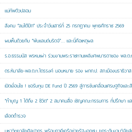
แม่ทัพตัวปลอม
สังคม “ลมใต้ปีก” ประจำวันเสาร์ที่ 25 กรกฎาคม พุทธศักราช 2569
ผมเห็นด้วยกับ “พับแลนด์บริดจ์”… และนี่คือเหตุผล
ร.อ.ธรรมนัส พรหมเผ่า ร่วมงานพระราชทานเพลิงศพมารดาของ พล.ต.ท.ศั
ดร.หิมาลัย-พล.ต.ท.ไตรรงค์ มอบหมาย รอง ผกก.ป. สภ.เมืองนราธิวาส เป
เปิดเงื่อนไข ! ขอรับทุน DE Fund ปี 2569 สู่การขับเคลื่อนเศรษฐกิจและสัง
“ทำบุญ 1 ได้ถึง 2 ชีวิต” 2 สมาคมสื่อ เชิญคณะกรรมการ ที่ปรึกษา 
เลือดตำรวจ
มหาวิทยาลัยศิลปากร พร้อมภาคีเครือข่ายรัฐ-เอกชน ยกระดับงานวิจัยสู่