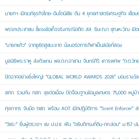
นายกฯ เปิดเวทีธุรกิจไทย–อินโดนีเซีย ดัน 4 ยุทธศาสตร์เศรษฐกิจ เชื่อ
พรรคประชาชน ชี้แจงข้อเท็จจริงกรณีอดีต สส. ธิษะณา ชุณหะวัณ เปิ
“นายกแก้ว” จากยูยิตสูชนะขาด นั่งบอร์ดการกีฬาเป็นสมัยที่สอง
มูลนิธิพระราหู ส่งตัวแทน พล.ต.ท.อาชาน จันทร์ศิริ เคารพศพ “ด.ต.วิทยา
ปิดฉากอย่างยิ่งใหญ่! “GLOBAL WORLD AWARDS 2026” มอบรางวัลเก
สศก. ร่วมกับ กสก. ลุยต่อเนื่อง ปิดจ๊อบฐานข้อมูลเกษตร 75,000 หมู่บ
ศุลกากร จับมือ ตชด. พร้อม AOT เปิดปฏิบัติการ “Scent Enforcer” ส่ง
“วัชระ” ยื่นผู้ตรวจฯ ชง ป.ป.ช. ฟัน “อธิบดีกรมที่ดิน-กก.สอบ” ม.157 