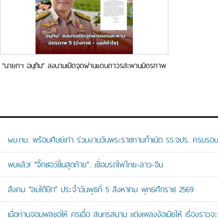
“นายกฯ อนุทิน” ลงนามเปิดจุดผ่านแดนถาวรสะพานมิตรภาพ
5 (บึงกาฬ – บอลิคำไซ) ตั้งแต่วันที่ 25 ธ.ค. 68 เป็นต้นไป
ผบ.ทบ. พร้อมศิษย์เก่า ร่วมงานวันพระราชทานกำเนิด รร.จปร. ครบรอบ
พบแล้ว! “จิ๊กซอว์ชิ้นสุดท้าย”…เชื่อมรถไฟไทย-ลาว-จีน
สังคม “ลมใต้ปีก” ประจำวันพุธที่ 5 สิงหาคม พุทธศักราช 2569
เมื่อท่านจอมพลขอให้ ครูเอื้อ สุนทรสนาน แต่งเพลงง้อเมียให้ เรื่องราวจะ