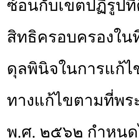
ซ้อนกับเขตปฏิรูปที
สิทธิครอบครองในที่
ดุลพินิจในการแก้
ทางแก้ไขตามที่พร
พ.ศ. ๒๕๖๒ กำหนดไว