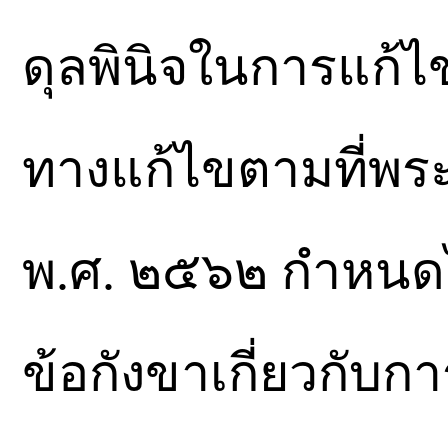
ดุลพินิจในการแก้
ทางแก้ไขตามที่พร
พ.ศ. ๒๕๖๒ กำหนดไว
ข้อกังขาเกี่ยวกับ