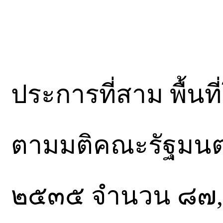
ประการที่สาม พื้นท
ตามมติคณะรัฐมนตร
๒๕๓๕ จำนวน ๘๗,๕๐