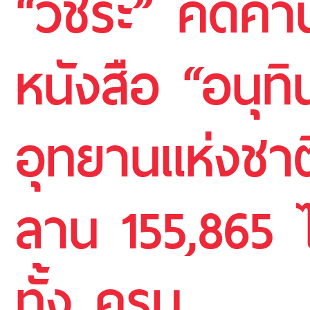
“วัชระ” คัดค้า
หนังสือ “อนุท
อุทยานแห่งชาติ
ลาน 155,865 ไ
ทั้ง ครม.