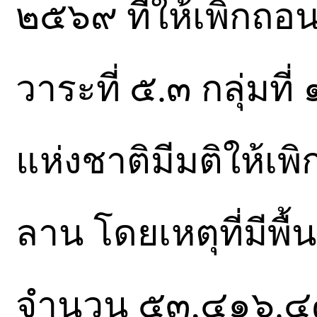
๒๕๖๙ ที่ให้เพิกถ
วาระที่ ๕.๓ กลุ่มท
แห่งชาติมีมติให้เพ
ลาน โดยเหตุที่มีพื้น
จำนวน ๕๓,๔๑๖.๔๗ 