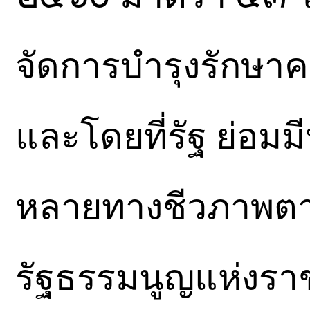
จัดการบำรุงรักษ
และโดยที่รัฐ ย่อมม
หลายทางชีวภาพตา
รัฐธรรมนูญแห่งรา