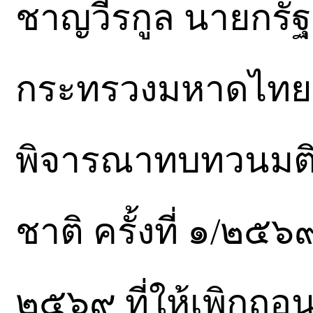
ชาญวีรกูล นายกรั
กระทรวงมหาดไทย เ
พิจารณาทบทวนมต
ชาติ ครั้งที่ ๑/๒๕๖๙
๒๕๖๙ ที่ให้เพิกถ