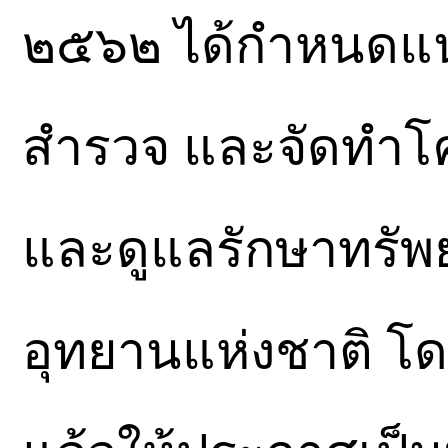
๒๕๖๒ ได้กำหนดแน
สำรวจ และจัดทำโคร
และดูแลรักษาทรั
อุทยานแห่งชาติ โดยม