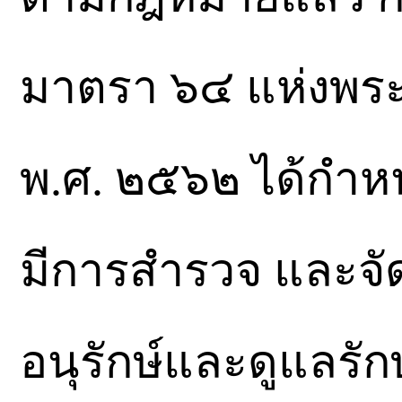
มาตรา ๖๔ แห่งพระ
พ.ศ. ๒๕๖๒ ได้กำห
มีการสำรวจ และจั
อนุรักษ์และดูแลร