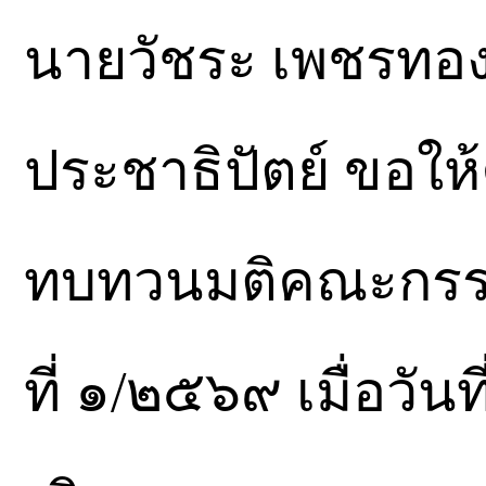
นายวัชระ เพชรทอง
ประชาธิปัตย์ ขอใ
ทบทวนมติคณะกรรมก
ที่ ๑/๒๕๖๙ เมื่อวัน