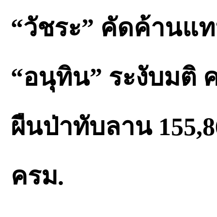
“วัชระ” คัดค้านแทนส
“อนุทิน” ระงับมติ 
ผืนป่าทับลาน 155,86
ครม.