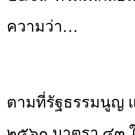
ความว่า…
ตามที่รัฐธรรมนูญ
๒๕๖๐ มาตรา ๔๓ ให้