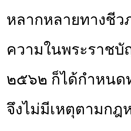
หลากหลายทางชีวภาพ
ความในพระราชบัญญ
๒๕๖๒ ก็ได้กำหนดท
จึงไม่มีเหตุตามกฎห