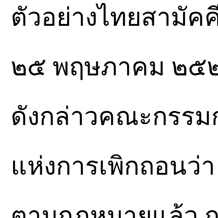
ตัวอย่างไทยสามัคค
๒๕ พฤษภาคม ๒๕๒๐
ดังกล่าวคณะกรรมก
แห่งการเพิกถอนว่า
ตามกฎหมายแล้ว ก