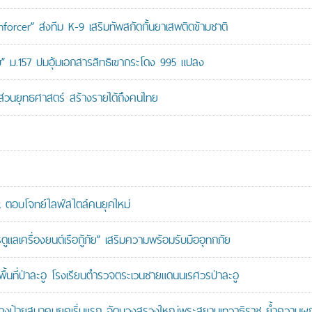
orcer” ส่งทีม K-9 เสริมทัพสกัดกั้นยาเสพติดข้ามชาติ
สอบ” ม.157 ปมอุ้มเอกสารสิทธิเขากระโดง 995 แปลง
นส่วนยุทธศาสตร์ สร้างรายได้ถึงคนไทย
ตอบโจทย์ไลฟ์สไตล์คนยุคใหม่
เครื่องยนต์เรือกู้ภัย” เสริมความพร้อมรับมืออุทกภัย
นที่ป่าละอู โรงเรียนตำรวจตระเวนชายแดนนเรศวรป่าละอู
ู้สร้างป้ายสมาคมยุคเริ่มแรก จัดบวงสรวงใหญ่พระสยามเทวาธิราช ย้ำความผ