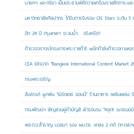
นายกฯ และภริยา เป็นประธานพิธีถวายเครื่องราชสักการะแล
มหาวิทยาลัยศิลปากร ได้รับการรับรอง QS Stars ระดับ 5 ด
อีก 24 ปี กรุงเทพฯ จะจมน้ำ… จริงหรือ?
ตำรวจจราจรโครงการพระราชดำริ ผนึกกำลังตำรวจทางหลวงแล
CEA เปิดฉาก “Bangkok International Content Market 2
ทรงพระเจริญ
สังสรรค์ ผูกพัน “เบิร์ดเดย์ จอนนี่” ร้านอาหาร เพลินเพลง ร
กรมพัฒน์ฯ เชิญชวนผู้ทำบัญชี เข้ารอบรม “หยุด! วงจรนอมินี 
พล.ต.อ.สำราญ นวลมา รอง ผบ.ตร. แถลง 2 คดี กก.ดส.ทลาย