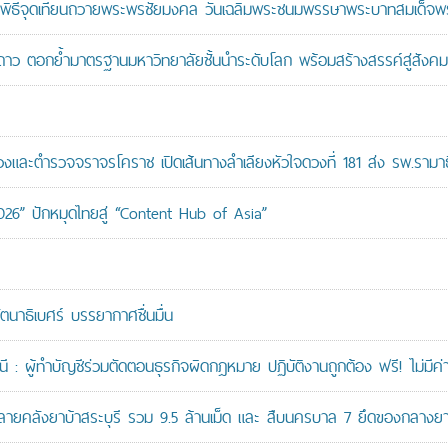
ะพิธีจุดเทียนถวายพระพรชัยมงคล วันเฉลิมพระชนมพรรษาพระบาทสมเด็จพระ
าว ตอกย้ำมาตรฐานมหาวิทยาลัยชั้นนำระดับโลก พร้อมสร้างสรรค์สู่สังคมอ
ะตำรวจจราจรโคราช เปิดเส้นทางลำเลียงหัวใจดวงที่ 181 ส่ง รพ.รามาธ
026” ปักหมุดไทยสู่ “Content Hub of Asia”
ัตนาธิเบศร์ บรรยากาศชื่นมื่น
: ผู้ทำบัญชีร่วมตัดตอนธุรกิจผิดกฎหมาย ปฏิบัติงานถูกต้อง ฟรี! ไม่มีค่า
คลังยาบ้าสระบุรี รวม 9.5 ล้านเม็ด และ สืบนครบาล 7 ยึดของกลางยาบ้