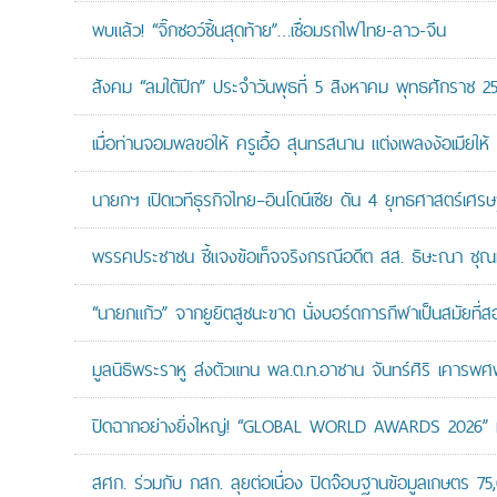
พบแล้ว! “จิ๊กซอว์ชิ้นสุดท้าย”…เชื่อมรถไฟไทย-ลาว-จีน
สังคม “ลมใต้ปีก” ประจำวันพุธที่ 5 สิงหาคม พุทธศักราช 2
เมื่อท่านจอมพลขอให้ ครูเอื้อ สุนทรสนาน แต่งเพลงง้อเมียให้ 
นายกฯ เปิดเวทีธุรกิจไทย–อินโดนีเซีย ดัน 4 ยุทธศาสตร์เศร
พรรคประชาชน ชี้แจงข้อเท็จจริงกรณีอดีต สส. ธิษะณา ชุณ
“นายกแก้ว” จากยูยิตสูชนะขาด นั่งบอร์ดการกีฬาเป็นสมัยที่ส
มูลนิธิพระราหู ส่งตัวแทน พล.ต.ท.อาชาน จันทร์ศิริ เคารพศพ 
ปิดฉากอย่างยิ่งใหญ่! “GLOBAL WORLD AWARDS 2026” มอ
สศก. ร่วมกับ กสก. ลุยต่อเนื่อง ปิดจ๊อบฐานข้อมูลเกษตร 75