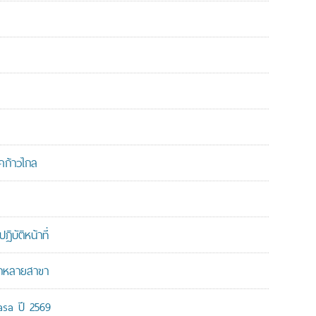
คก้าวไกล
บัติหน้าที่
ากหลายสาขา
-asa ปี 2569