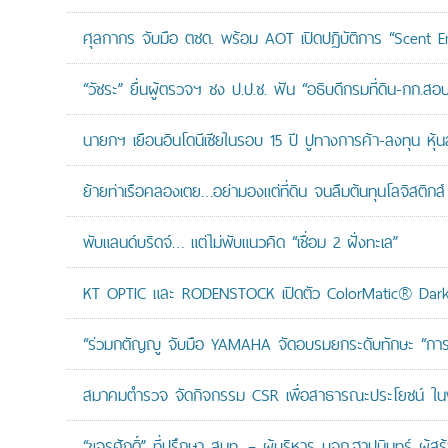
ศุลกากร จับมือ ตชด. พร้อม AOT เปิดปฏิบัติการ “Scent Enf
“วัชระ” ยื่นผู้ตรวจฯ ชง ป.ป.ช. ฟัน “อธิบดีกรมที่ดิน-กก.
นายกฯ เยือนอินโดนีเซียในรอบ 15 ปี ปูทางการค้า-ลงทุน หุ้
ย้ายท่าเรือคลองเตย…อย่ามองแต่ที่ดิน จนลืมต้นทุนโลจิสติกส์
พับแลนด์บริดจ์… แต่ไม่พับแนวคิด “เชื่อม 2 ฝั่งทะเล”
KT OPTIC และ RODENSTOCK เปิดตัว ColorMatic® Dark 
“ร่วมกตัญญู จับมือ YAMAHA จัดอบรมยกระดับทักษะ “การดูแล
สมาคมตำรวจ จัดกิจกรรม CSR เพื่อสาธารณะประโยชน์ ในพื้
“ขจรศักดิ์” ที่ปรึกษา สนท. – ผู้บริหาร บจก.ฐาปนินทร์ ผ