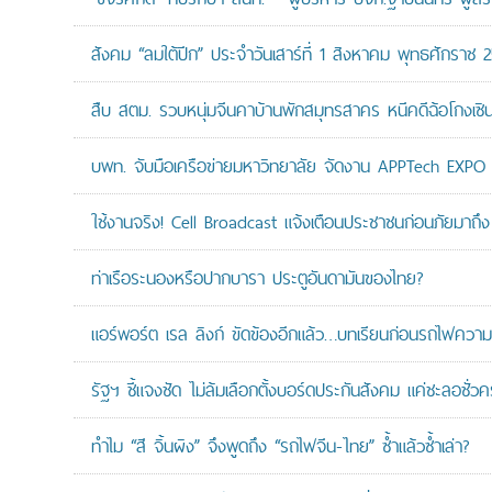
สังคม “ลมใต้ปีก” ประจำวันเสาร์ที่ 1 สิงหาคม พุทธศักราช 
สืบ สตม. รวบหนุ่มจีนคาบ้านพักสมุทรสาคร หนีคดีฉ้อโกงเซินเจ
บพท. จับมือเครือข่ายมหาวิทยาลัย จัดงาน APPTech EXPO 20
ใช้งานจริง! Cell Broadcast แจ้งเตือนประชาชนก่อนภัยมาถึง 
ท่าเรือระนองหรือปากบารา ประตูอันดามันของไทย?
แอร์พอร์ต เรล ลิงก์ ขัดข้องอีกแล้ว…บทเรียนก่อนรถไฟความเ
รัฐฯ ชี้แจงชัด ไม่ล้มเลือกตั้งบอร์ดประกันสังคม แค่ชะลอชั่
ทำไม “สี จิ้นผิง” จึงพูดถึง “รถไฟจีน-ไทย” ซ้ำแล้วซ้ำเล่า?