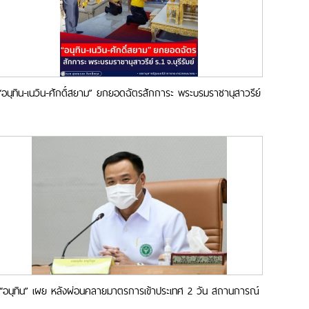
“อนุทิน-เนวิน-ศักดิ์สยาม” ยกยอดฉัตรสักการะ พระบรมราชานุสาวรีย์
ร.1 จำนวน 360 ยอด จ.บุรีรัมย์
“อนุทิน” เผย หลังผ่อนคลายมาตรการเข้าประเทศ 2 วัน สถานการณ์
เป็นไปด้วยดี ไม่พบข้อติดขัด เตรียมเดินหน้าเข้าสู่โรคประจำถิ่น