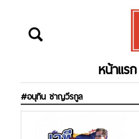
หน้าแรก
#อนุทิน ชาญวีรกูล