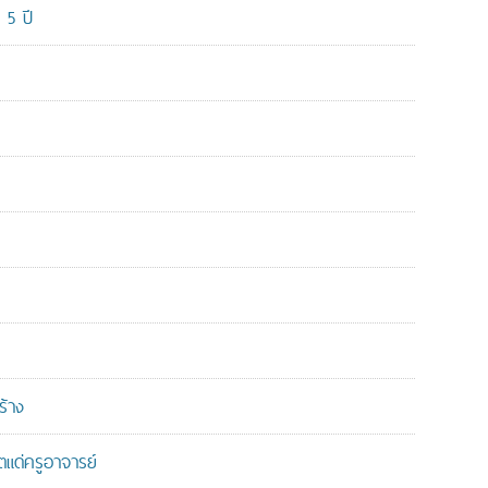
 5 ปี
ร้าง
แด่ครูอาจารย์