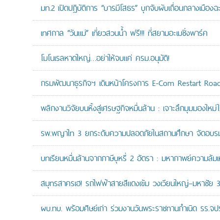
มท.2 เปิดปฏิบัติการ “บารมีโสธร” บุกจับผับเถื่อนกลางเมืองฉ
เทศกาล “วันแม่” เที่ยวสวนน้ำ ฟรี!!! ที่สยามอะเมซิ่งพาร์ค
โมโนเรลหาดใหญ่…อย่าให้จบแค่ ครม.อนุมัติ!
กรมพัฒนาธุรกิจฯ เดินหน้าโครงการ E-Com Restart Ro
พลิกงานวิจัยบนหิ้งสู่เศรษฐกิจหมื่นล้าน : เจาะลึกมุมมองให
รพ.พญาไท 3 ยกระดับความปลอดภัยในสถานศึกษา จัดอบรมปฏิบั
บทเรียนหมื่นล้านจากภาษีบุหรี่ 2 อัตรา : มหากาพย์ความล้
สมุทรสาครเฮ! รถไฟฟ้าสายสีแดงเข้ม วงเวียนใหญ่–มหาชัย 36.
ผบ.ทบ. พร้อมศิษย์เก่า ร่วมงานวันพระราชทานกำเนิด รร.จ