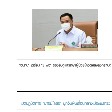
“อนุทิน” เตรียม “3 พอ” รองรับดูแลรักษาผู้ป่วยโควิดหลังสงกรานต์
เปิดปฏิบัติการ “บารมีโสธร” บุกจับผับเถื่อนกลางเมืองแปดริ้ว