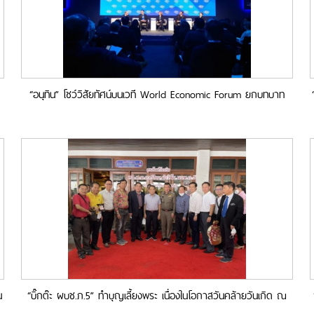
“อนุทิน” โชว์วิสัยทัศน์บนเวที World Economic Forum ยกบทบาท
อาเซียนพันธมิตรทางยุทธศาสตร์ของประชาคมโลก
น
“บิ๊กต๊ะ ผบช.ภ.5” ทำบุญเลี้ยงพระ เนื่องในโอกาสวันคล้ายวันเกิด ณ
วัดพิชยญาติฯ