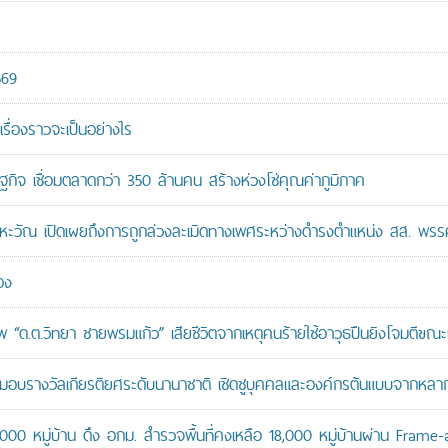
569
เรื่องราวจะเป็นอย่างไร
ษฐกิจ เชื่อมตลาดกว่า 350 ล้านคน สร้างห่วงโซ่คุณค่าภูมิภาค
หะวัณ เปิดเผยถึงการถูกล่วงละเมิดทางเพศระหว่างดำรงตำแหน่ง สส. พรร
อง
“ด.ต.วิทยา ชายพรมแก้ว” เสียชีวิตจากเหตุคนร้ายใช้อาวุธปืนยิงโจมตีขณะปฏิ
บรางวัลเกียรติยศระดับนานาชาติ เชิดชูบุคคลและองค์กรต้นแบบจากหล
,000 หมู่บ้าน ดึง อกม. สำรวจพื้นที่คงเหลือ 18,000 หมู่บ้านผ่าน Frame