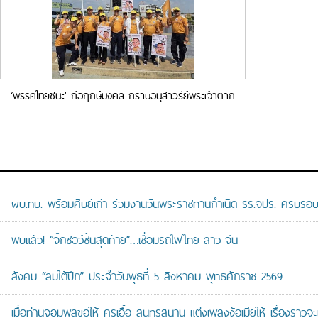
‘พรรคไทยชนะ’ ถือฤกษ์มงคล กราบอนุสาวรีย์พระเจ้าตาก
ผบ.ทบ. พร้อมศิษย์เก่า ร่วมงานวันพระราชทานกำเนิด รร.จปร. ครบรอบ
พบแล้ว! “จิ๊กซอว์ชิ้นสุดท้าย”…เชื่อมรถไฟไทย-ลาว-จีน
สังคม “ลมใต้ปีก” ประจำวันพุธที่ 5 สิงหาคม พุทธศักราช 2569
เมื่อท่านจอมพลขอให้ ครูเอื้อ สุนทรสนาน แต่งเพลงง้อเมียให้ เรื่องราวจะ