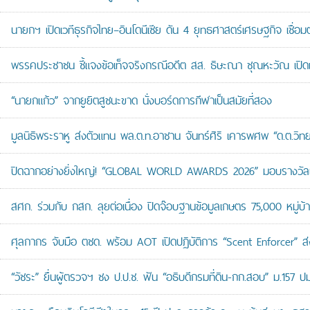
นายกฯ เปิดเวทีธุรกิจไทย–อินโดนีเซีย ดัน 4 ยุทธศาสตร์เศรษฐกิจ เชื่อ
พรรคประชาชน ชี้แจงข้อเท็จจริงกรณีอดีต สส. ธิษะณา ชุณหะวัณ เปิ
“นายกแก้ว” จากยูยิตสูชนะขาด นั่งบอร์ดการกีฬาเป็นสมัยที่สอง
มูลนิธิพระราหู ส่งตัวแทน พล.ต.ท.อาชาน จันทร์ศิริ เคารพศพ “ด.ต.วิทยา
ปิดฉากอย่างยิ่งใหญ่! “GLOBAL WORLD AWARDS 2026” มอบรางวัลเก
สศก. ร่วมกับ กสก. ลุยต่อเนื่อง ปิดจ๊อบฐานข้อมูลเกษตร 75,000 หมู่บ
ศุลกากร จับมือ ตชด. พร้อม AOT เปิดปฏิบัติการ “Scent Enforcer” ส่ง
“วัชระ” ยื่นผู้ตรวจฯ ชง ป.ป.ช. ฟัน “อธิบดีกรมที่ดิน-กก.สอบ” ม.157 