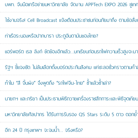
บพท. จับมือเครือข่ายมหาวิทยาลัย จัดงาน APPTech EXPO 2026 ชูเทคโน
ใช้งานจริง! Cell Broadcast แจ้งเตือนประชาชนก่อนภัยมาถึง ตามข้อสั่ง
ท่าเรือระนองหรือปากบารา ประตูอันดามันของไทย?
แอร์พอร์ต เรล ลิงก์ ขัดข้องอีกแล้ว…บทเรียนก่อนรถไฟความเร็วสูงจะมา
รัฐฯ ชี้แจงชัด ไม่ล้มเลือกตั้งบอร์ดประกันสังคม แค่ชะลอชั่วคราวตามคำ
ทำไม “สี จิ้นผิง” จึงพูดถึง “รถไฟจีน-ไทย” ซ้ำแล้วซ้ำเล่า?
นายกฯ และภริยา เป็นประธานพิธีถวายเครื่องราชสักการะและพิธีจุดเ
มหาวิทยาลัยศิลปากร ได้รับการรับรอง QS Stars ระดับ 5 ดาว ตอกย้ำม
อีก 24 ปี กรุงเทพฯ จะจมน้ำ… จริงหรือ?