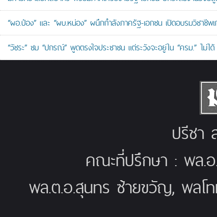
“ผอ.ป๋อง” และ “ผบ.หน่อง” ผนึกกำลังภาครัฐ-เอกชน เปิดอบรมวิชาช
“วัชระ” ชม “ปกรณ์” พูดตรงใจประชาชน แต่ระวังจะอยู่ใน “ครม.” ไม่ได้
ปรีชา ส
คณะที่ปรึกษา : พล.อ
พล.ต.อ.สุนทร ซ้ายขวัญ, พลโท