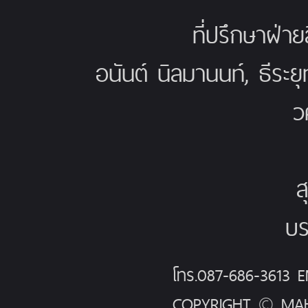
ที่ปรึกษาฝ่าย
อนันต์ นิลมานนท์, ธีระย
ว
ส
บร
โทร.087-686-3613
COPYRIGHT © MAH