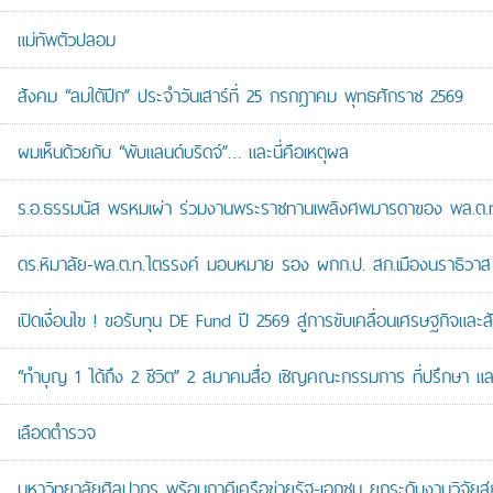
แม่ทัพตัวปลอม
สังคม “ลมใต้ปีก” ประจำวันเสาร์ที่ 25 กรกฎาคม พุทธศักราช 2569
ผมเห็นด้วยกับ “พับแลนด์บริดจ์”… และนี่คือเหตุผล
ร.อ.ธรรมนัส พรหมเผ่า ร่วมงานพระราชทานเพลิงศพมารดาของ พล.ต.ท.ศั
ดร.หิมาลัย-พล.ต.ท.ไตรรงค์ มอบหมาย รอง ผกก.ป. สภ.เมืองนราธิวาส เป
เปิดเงื่อนไข ! ขอรับทุน DE Fund ปี 2569 สู่การขับเคลื่อนเศรษฐกิจและสัง
“ทำบุญ 1 ได้ถึง 2 ชีวิต” 2 สมาคมสื่อ เชิญคณะกรรมการ ที่ปรึกษา 
เลือดตำรวจ
มหาวิทยาลัยศิลปากร พร้อมภาคีเครือข่ายรัฐ-เอกชน ยกระดับงานวิจัยสู่