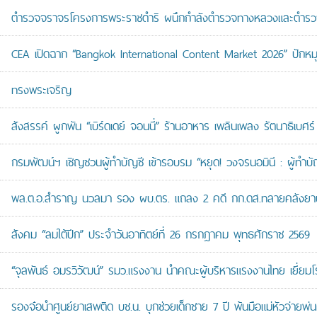
ตำรวจจราจรโครงการพระราชดำริ ผนึกกำลังตำรวจทางหลวงและตำรวจจรา
CEA เปิดฉาก “Bangkok International Content Market 2026” ปักหม
ทรงพระเจริญ
สังสรรค์ ผูกพัน “เบิร์ดเดย์ จอนนี่” ร้านอาหาร เพลินเพลง รัตนาธิเบศร์
กรมพัฒน์ฯ เชิญชวนผู้ทำบัญชี เข้ารอบรม “หยุด! วงจรนอมินี : ผู้ทำบัญ
พล.ต.อ.สำราญ นวลมา รอง ผบ.ตร. แถลง 2 คดี กก.ดส.ทลายคลังยาบ้าส
สังคม “ลมใต้ปีก” ประจำวันอาทิตย์ที่ 26 กรกฎาคม พุทธศักราช 2569
“จุลพันธ์ อมรวิวัฒน์” รมว.แรงงาน นำคณะผู้บริหารแรงงานไทย เยี่ยมโ
รองจ๋อนำศูนย์ยาเสพติด บช.น. บุกช่วยเด็กชาย 7 ปี พ้นมือแม่หัวจ่ายพ่น