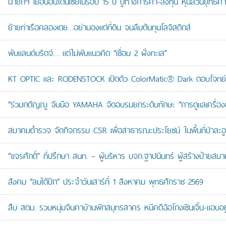
นายกฯ เยือนอินโดนีเซียในรอบ 15 ปี ปูทางการค้า-ลงทุน หุ้นส่วนยุทธศ
ย้ายท่าเรือคลองเตย…อย่ามองแต่ที่ดิน จนลืมต้นทุนโลจิสติกส์
พับแลนด์บริดจ์… แต่ไม่พับแนวคิด “เชื่อม 2 ฝั่งทะเล”
KT OPTIC และ RODENSTOCK เปิดตัว ColorMatic® Dark ตอบโจทย์ไ
“ร่วมกตัญญู จับมือ YAMAHA จัดอบรมยกระดับทักษะ “การดูแลเครื่องยนต
สมาคมตำรวจ จัดกิจกรรม CSR เพื่อสาธารณะประโยชน์ ในพื้นที่ป่าละอ
“ขจรศักดิ์” ที่ปรึกษา สนท. – ผู้บริหาร บจก.ฐาปนินทร์ ผู้สร้างป้า
สังคม “ลมใต้ปีก” ประจำวันเสาร์ที่ 1 สิงหาคม พุทธศักราช 2569
สืบ สตม. รวบหนุ่มจีนคาบ้านพักสมุทรสาคร หนีคดีฉ้อโกงเซินเจิ้น-แอบอยู