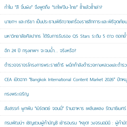
ทำไม “สี จิ้นผิง” จึงพูดถึง “รถไฟจีน-ไทย” ซ้ำแล้วซ้ำเล่า?
นายกฯ และภริยา เป็นประธานพิธีถวายเครื่องราชสักการะและพิธีจุดเ
มหาวิทยาลัยศิลปากร ได้รับการรับรอง QS Stars ระดับ 5 ดาว ตอกย้ำม
อีก 24 ปี กรุงเทพฯ จะจมน้ำ… จริงหรือ?
ตำรวจจราจรโครงการพระราชดำริ ผนึกกำลังตำรวจทางหลวงและตำรวจจรา
CEA เปิดฉาก “Bangkok International Content Market 2026” ปักหม
ทรงพระเจริญ
สังสรรค์ ผูกพัน “เบิร์ดเดย์ จอนนี่” ร้านอาหาร เพลินเพลง รัตนาธิเบศร์
กรมพัฒน์ฯ เชิญชวนผู้ทำบัญชี เข้ารอบรม “หยุด! วงจรนอมินี : ผู้ทำบัญ