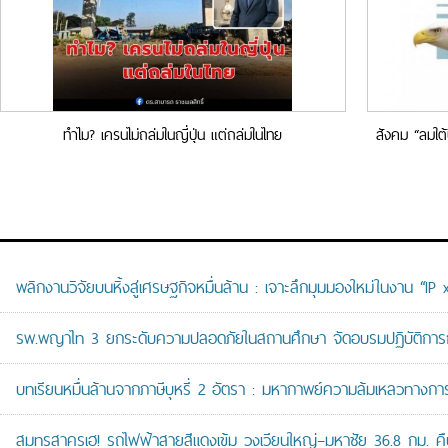
ทำไม? เครนไม่ถล่มในญี่ปุ่น แต่ถล่มในไทย
สังคม “ลมใต
พลิกงานวิจัยบนหิ้งสู่เศรษฐกิจหมื่นล้าน : เจาะลึกมุมมองใหม่ในงาน “I
รพ.พญาไท 3 ยกระดับความปลอดภัยในสถานศึกษา จัดอบรมปฏิบัติการกู้ช
บทเรียนหมื่นล้านจากภาษีบุหรี่ 2 อัตรา : มหากาพย์ความล้มเหลวทางกา
สมุทรสาครเฮ! รถไฟฟ้าสายสีแดงเข้ม วงเวียนใหญ่–มหาชัย 36.8 กม. คืบห