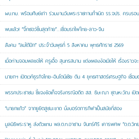
ผบ.ทบ. พร้อมศิษย์เก่า ร่วมงานวันพระราชทานกำเนิด รร.จปร. ครบรอบ
พบแล้ว! “จิ๊กซอว์ชิ้นสุดท้าย”…เชื่อมรถไฟไทย-ลาว-จีน
สังคม “ลมใต้ปีก” ประจำวันพุธที่ 5 สิงหาคม พุทธศักราช 2569
เมื่อท่านจอมพลขอให้ ครูเอื้อ สุนทรสนาน แต่งเพลงง้อเมียให้ เรื่องราวจะ
นายกฯ เปิดเวทีธุรกิจไทย–อินโดนีเซีย ดัน 4 ยุทธศาสตร์เศรษฐกิจ เชื่อ
พรรคประชาชน ชี้แจงข้อเท็จจริงกรณีอดีต สส. ธิษะณา ชุณหะวัณ เปิ
“นายกแก้ว” จากยูยิตสูชนะขาด นั่งบอร์ดการกีฬาเป็นสมัยที่สอง
มูลนิธิพระราหู ส่งตัวแทน พล.ต.ท.อาชาน จันทร์ศิริ เคารพศพ “ด.ต.วิทยา