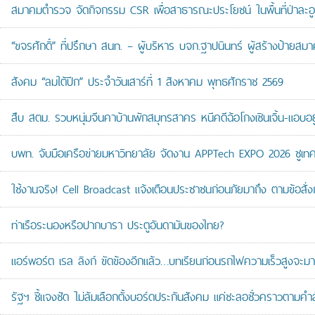
สมาคมตำรวจ จัดกิจกรรม CSR เพื่อสาธารณะประโยชน์ ในพื้นที่ป่าละอ
“ขจรศักดิ์” ที่ปรึกษา สนท. – ผู้บริหาร บจก.ฐาปนินทร์ ผู้สร้างป้า
สังคม “ลมใต้ปีก” ประจำวันเสาร์ที่ 1 สิงหาคม พุทธศักราช 2569
สืบ สตม. รวบหนุ่มจีนคาบ้านพักสมุทรสาคร หนีคดีฉ้อโกงเซินเจิ้น-แอบอยู
บพท. จับมือเครือข่ายมหาวิทยาลัย จัดงาน APPTech EXPO 2026 ชูเทคโน
ใช้งานจริง! Cell Broadcast แจ้งเตือนประชาชนก่อนภัยมาถึง ตามข้อสั่ง
ท่าเรือระนองหรือปากบารา ประตูอันดามันของไทย?
แอร์พอร์ต เรล ลิงก์ ขัดข้องอีกแล้ว…บทเรียนก่อนรถไฟความเร็วสูงจะมา
รัฐฯ ชี้แจงชัด ไม่ล้มเลือกตั้งบอร์ดประกันสังคม แค่ชะลอชั่วคราวตามคำ