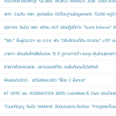
ปิดฉากอย่างยิ่งใหญ่! “GLOBAL WORLD AWARDS 2026” มอบรางวัลเก
สศก. ร่วมกับ กสก. ลุยต่อเนื่อง ปิดจ๊อบฐานข้อมูลเกษตร 75,000 หมู่บ
ศุลกากร จับมือ ตชด. พร้อม AOT เปิดปฏิบัติการ “Scent Enforcer” ส่ง
“วัชระ” ยื่นผู้ตรวจฯ ชง ป.ป.ช. ฟัน “อธิบดีกรมที่ดิน-กก.สอบ” ม.157 
นายกฯ เยือนอินโดนีเซียในรอบ 15 ปี ปูทางการค้า-ลงทุน หุ้นส่วนยุทธศ
ย้ายท่าเรือคลองเตย…อย่ามองแต่ที่ดิน จนลืมต้นทุนโลจิสติกส์
พับแลนด์บริดจ์… แต่ไม่พับแนวคิด “เชื่อม 2 ฝั่งทะเล”
KT OPTIC และ RODENSTOCK เปิดตัว ColorMatic® Dark ตอบโจทย์ไ
“ร่วมกตัญญู จับมือ YAMAHA จัดอบรมยกระดับทักษะ “การดูแลเครื่องยนต