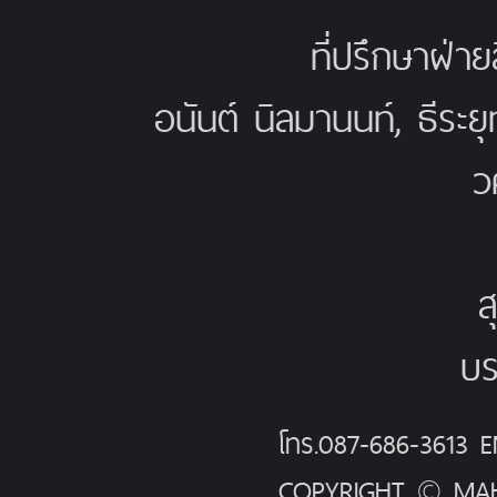
ที่ปรึกษาฝ่าย
อนันต์ นิลมานนท์, ธีระย
ว
ส
บร
โทร.087-686-3613
COPYRIGHT © MAH