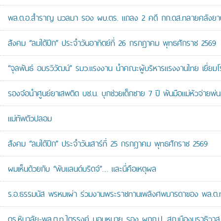
พล.ต.อ.สำราญ นวลมา รอง ผบ.ตร. แถลง 2 คดี กก.ดส.ทลายคลังยาบ้าส
สังคม “ลมใต้ปีก” ประจำวันอาทิตย์ที่ 26 กรกฎาคม พุทธศักราช 2569
“จุลพันธ์ อมรวิวัฒน์” รมว.แรงงาน นำคณะผู้บริหารแรงงานไทย เยี่ยมโ
รองจ๋อนำศูนย์ยาเสพติด บช.น. บุกช่วยเด็กชาย 7 ปี พ้นมือแม่หัวจ่ายพ่น
แม่ทัพตัวปลอม
สังคม “ลมใต้ปีก” ประจำวันเสาร์ที่ 25 กรกฎาคม พุทธศักราช 2569
ผมเห็นด้วยกับ “พับแลนด์บริดจ์”… และนี่คือเหตุผล
ร.อ.ธรรมนัส พรหมเผ่า ร่วมงานพระราชทานเพลิงศพมารดาของ พล.ต.ท.ศั
ดร.หิมาลัย-พล.ต.ท.ไตรรงค์ มอบหมาย รอง ผกก.ป. สภ.เมืองนราธิวาส เป