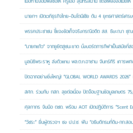
เมื่อท่านจอมพลขอให้ ครูเอื้อ สุนทรสนาน แต่งเพลงง้อเมียให้ 
นายกฯ เปิดเวทีธุรกิจไทย–อินโดนีเซีย ดัน 4 ยุทธศาสตร์เศร
พรรคประชาชน ชี้แจงข้อเท็จจริงกรณีอดีต สส. ธิษะณา ชุณ
“นายกแก้ว” จากยูยิตสูชนะขาด นั่งบอร์ดการกีฬาเป็นสมัยที่ส
มูลนิธิพระราหู ส่งตัวแทน พล.ต.ท.อาชาน จันทร์ศิริ เคารพศพ 
ปิดฉากอย่างยิ่งใหญ่! “GLOBAL WORLD AWARDS 2026” มอ
สศก. ร่วมกับ กสก. ลุยต่อเนื่อง ปิดจ๊อบฐานข้อมูลเกษตร 75
ศุลกากร จับมือ ตชด. พร้อม AOT เปิดปฏิบัติการ “Scent Enf
“วัชระ” ยื่นผู้ตรวจฯ ชง ป.ป.ช. ฟัน “อธิบดีกรมที่ดิน-กก.