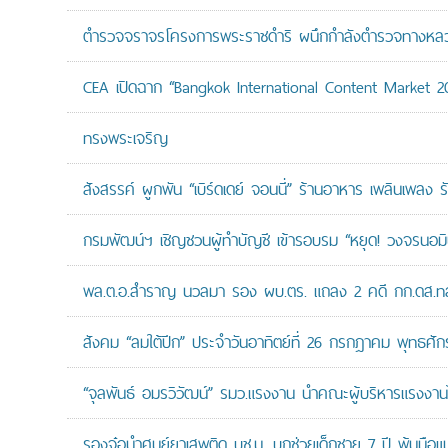
ตำรวจจราจรโครงการพระราชดำริ ผนึกกำลังตำรวจทางหลวงแล
CEA เปิดฉาก “Bangkok International Content Market 2
ทรงพระเจริญ
สังสรรค์ ผูกพัน “เบิร์ดเดย์ จอนนี่” ร้านอาหาร เพลินเพลง ร
กรมพัฒน์ฯ เชิญชวนผู้ทำบัญชี เข้ารอบรม “หยุด! วงจรนอมินี 
พล.ต.อ.สำราญ นวลมา รอง ผบ.ตร. แถลง 2 คดี กก.ดส.ทลาย
สังคม “ลมใต้ปีก” ประจำวันอาทิตย์ที่ 26 กรกฎาคม พุทธศั
“จุลพันธ์ อมรวิวัฒน์” รมว.แรงงาน นำคณะผู้บริหารแรงงานไ
รองจ๋อนำศูนย์ยาเสพติด บช.น. บุกช่วยเด็กชาย 7 ปี พ้นมือแม่