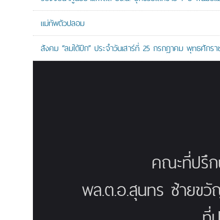
แม่ทัพตัวปลอม
สังคม “ลมใต้ปีก” ประจำวันเสาร์ที่ 25 กรกฎาคม พุทธศักรา
คณะที่ปรึ
พล.ต.อ.สุนทร ซ้ายขวั
ที