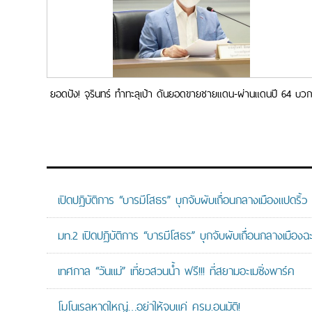
ยอดปัง! จุรินทร์ ทำทะลุเป้า ดันยอดขายชายแดน-ผ่านแดนปี 64 บว
34.6% มูลค่ากว่า 1.03 ล้านล้านบาท
เปิดปฏิบัติการ “บารมีโสธร” บุกจับผับเถื่อนกลางเมืองแปดริ้ว
มท.2 เปิดปฏิบัติการ “บารมีโสธร” บุกจับผับเถื่อนกลางเมืองฉ
เทศกาล “วันแม่” เที่ยวสวนน้ำ ฟรี!!! ที่สยามอะเมซิ่งพาร์ค
โมโนเรลหาดใหญ่…อย่าให้จบแค่ ครม.อนุมัติ!