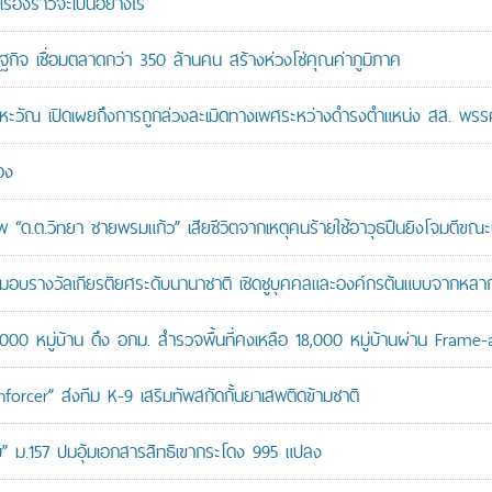
เรื่องราวจะเป็นอย่างไร
ษฐกิจ เชื่อมตลาดกว่า 350 ล้านคน สร้างห่วงโซ่คุณค่าภูมิภาค
หะวัณ เปิดเผยถึงการถูกล่วงละเมิดทางเพศระหว่างดำรงตำแหน่ง สส. พรร
อง
“ด.ต.วิทยา ชายพรมแก้ว” เสียชีวิตจากเหตุคนร้ายใช้อาวุธปืนยิงโจมตีขณะปฏิ
บรางวัลเกียรติยศระดับนานาชาติ เชิดชูบุคคลและองค์กรต้นแบบจากหล
,000 หมู่บ้าน ดึง อกม. สำรวจพื้นที่คงเหลือ 18,000 หมู่บ้านผ่าน Frame
orcer” ส่งทีม K-9 เสริมทัพสกัดกั้นยาเสพติดข้ามชาติ
สอบ” ม.157 ปมอุ้มเอกสารสิทธิเขากระโดง 995 แปลง