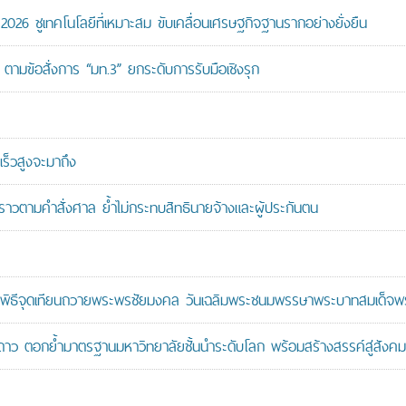
26 ชูเทคโนโลยีที่เหมาะสม ขับเคลื่อนเศรษฐกิจฐานรากอย่างยั่งยืน
ตามข้อสั่งการ “มท.3” ยกระดับการรับมือเชิงรุก
ร็วสูงจะมาถึง
วคราวตามคำสั่งศาล ย้ำไม่กระทบสิทธินายจ้างและผู้ประกันตน
ะพิธีจุดเทียนถวายพระพรชัยมงคล วันเฉลิมพระชนมพรรษาพระบาทสมเด็จพระ
าว ตอกย้ำมาตรฐานมหาวิทยาลัยชั้นนำระดับโลก พร้อมสร้างสรรค์สู่สังคมอ