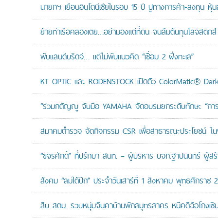
นายกฯ เยือนอินโดนีเซียในรอบ 15 ปี ปูทางการค้า-ลงทุน หุ้
ย้ายท่าเรือคลองเตย…อย่ามองแต่ที่ดิน จนลืมต้นทุนโลจิสติกส์
พับแลนด์บริดจ์… แต่ไม่พับแนวคิด “เชื่อม 2 ฝั่งทะเล”
KT OPTIC และ RODENSTOCK เปิดตัว ColorMatic® Dark 
“ร่วมกตัญญู จับมือ YAMAHA จัดอบรมยกระดับทักษะ “การดูแล
สมาคมตำรวจ จัดกิจกรรม CSR เพื่อสาธารณะประโยชน์ ในพื้
“ขจรศักดิ์” ที่ปรึกษา สนท. – ผู้บริหาร บจก.ฐาปนินทร์ ผ
สังคม “ลมใต้ปีก” ประจำวันเสาร์ที่ 1 สิงหาคม พุทธศักราช 
สืบ สตม. รวบหนุ่มจีนคาบ้านพักสมุทรสาคร หนีคดีฉ้อโกงเซินเจ