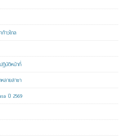
คก้าวไกล
บัติหน้าที่
ากหลายสาขา
-asa ปี 2569