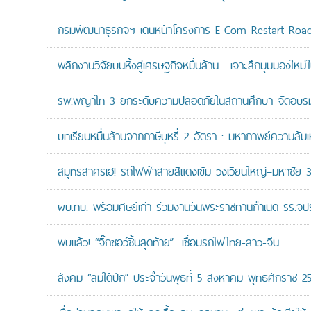
กรมพัฒนาธุรกิจฯ เดินหน้าโครงการ E-Com Restart Ro
พลิกงานวิจัยบนหิ้งสู่เศรษฐกิจหมื่นล้าน : เจาะลึกมุมมองให
รพ.พญาไท 3 ยกระดับความปลอดภัยในสถานศึกษา จัดอบรมปฏิบั
บทเรียนหมื่นล้านจากภาษีบุหรี่ 2 อัตรา : มหากาพย์ความล้
สมุทรสาครเฮ! รถไฟฟ้าสายสีแดงเข้ม วงเวียนใหญ่–มหาชัย 36.
ผบ.ทบ. พร้อมศิษย์เก่า ร่วมงานวันพระราชทานกำเนิด รร.จ
พบแล้ว! “จิ๊กซอว์ชิ้นสุดท้าย”…เชื่อมรถไฟไทย-ลาว-จีน
สังคม “ลมใต้ปีก” ประจำวันพุธที่ 5 สิงหาคม พุทธศักราช 2