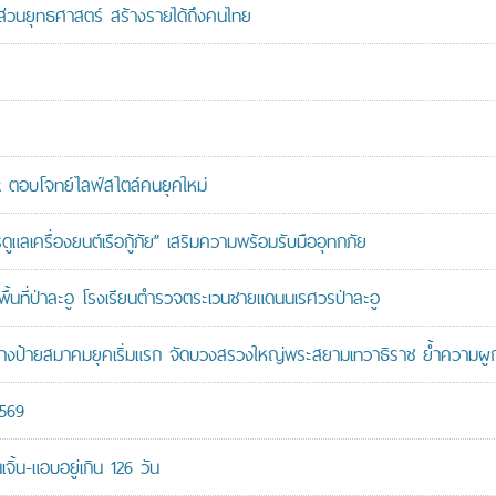
นส่วนยุทธศาสตร์ สร้างรายได้ถึงคนไทย
ตอบโจทย์ไลฟ์สไตล์คนยุคใหม่
เครื่องยนต์เรือกู้ภัย” เสริมความพร้อมรับมืออุทกภัย
นที่ป่าละอู โรงเรียนตำรวจตระเวนชายแดนนเรศวรป่าละอู
ู้สร้างป้ายสมาคมยุคเริ่มแรก จัดบวงสรวงใหญ่พระสยามเทวาธิราช ย้ำความผ
2569
ิ้น-แอบอยู่เกิน 126 วัน