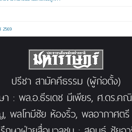
ช 2569
ปรีชา สามัคคีธรรม (ผู้ก่อตั้ง)
กษา : พล.อ.ธีรเดช มีเพียร, ศ.ดร.ค
ญ, พลโทมีชัย ห้องริ้ว, พลอากาศตร
่ปรึกษาฝ่ายสื่อมวลชน : สุคนธ์ ชัยอารี