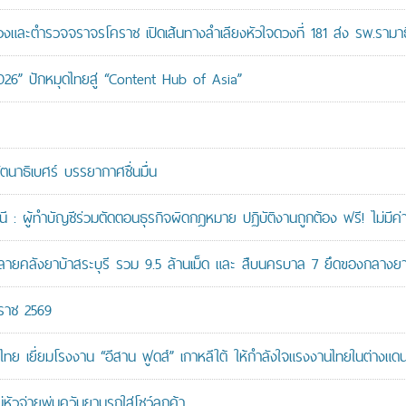
ะตำรวจจราจรโคราช เปิดเส้นทางลำเลียงหัวใจดวงที่ 181 ส่ง รพ.รามาธ
026” ปักหมุดไทยสู่ “Content Hub of Asia”
ัตนาธิเบศร์ บรรยากาศชื่นมื่น
: ผู้ทำบัญชีร่วมตัดตอนธุรกิจผิดกฎหมาย ปฏิบัติงานถูกต้อง ฟรี! ไม่มีค่า
คลังยาบ้าสระบุรี รวม 9.5 ล้านเม็ด และ สืบนครบาล 7 ยึดของกลางยาบ้
กราช 2569
ทย เยี่ยมโรงงาน “อีสาน ฟูดส์” เกาหลีใต้ ให้กำลังใจแรงงานไทยในต่างแด
หัวจ่ายพ่นควันยานรกใส่โชว์ลูกค้า