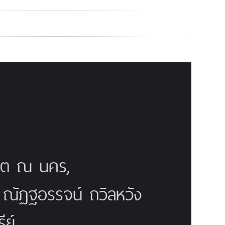
ณิต ณ นคร,
ี ณัฏฐอรรจน์ ถวิลหวัง
ย์,