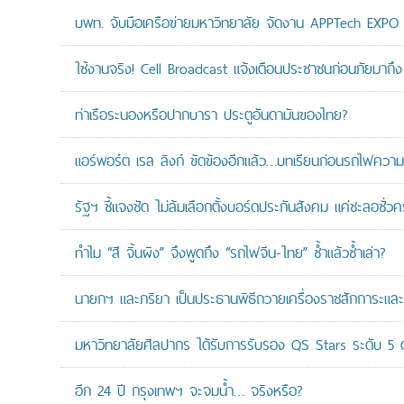
บพท. จับมือเครือข่ายมหาวิทยาลัย จัดงาน APPTech EXPO 20
ใช้งานจริง! Cell Broadcast แจ้งเตือนประชาชนก่อนภัยมาถึง 
ท่าเรือระนองหรือปากบารา ประตูอันดามันของไทย?
แอร์พอร์ต เรล ลิงก์ ขัดข้องอีกแล้ว…บทเรียนก่อนรถไฟความเ
รัฐฯ ชี้แจงชัด ไม่ล้มเลือกตั้งบอร์ดประกันสังคม แค่ชะลอชั่
ทำไม “สี จิ้นผิง” จึงพูดถึง “รถไฟจีน-ไทย” ซ้ำแล้วซ้ำเล่า?
นายกฯ และภริยา เป็นประธานพิธีถวายเครื่องราชสักการะแล
มหาวิทยาลัยศิลปากร ได้รับการรับรอง QS Stars ระดับ 5 ด
อีก 24 ปี กรุงเทพฯ จะจมน้ำ… จริงหรือ?