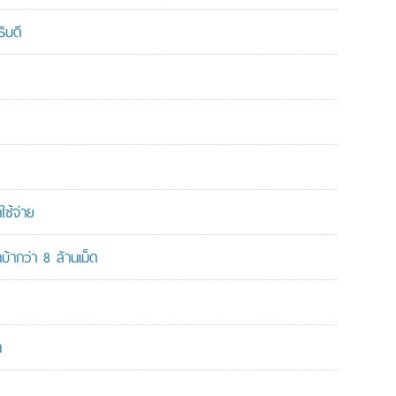
ิบดี
ใช้จ่าย
ากว่า 8 ล้านเม็ด
น