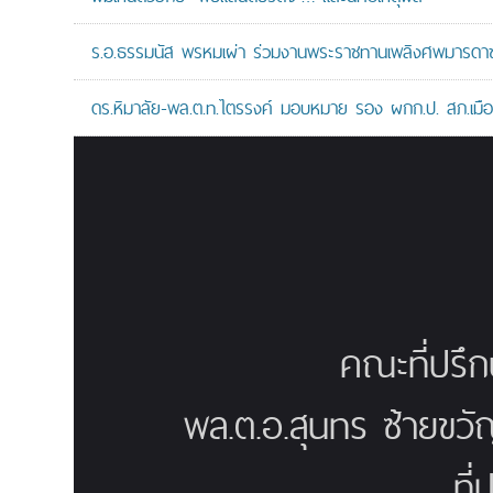
ร.อ.ธรรมนัส พรหมเผ่า ร่วมงานพระราชทานเพลิงศพมารดาของ
ดร.หิมาลัย-พล.ต.ท.ไตรรงค์ มอบหมาย รอง ผกก.ป. สภ.เมืองน
คณะที่ปรึ
พล.ต.อ.สุนทร ซ้ายขวั
ที