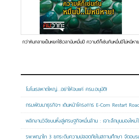
กว่าหินกลายเป็นหยกใช้เวลานับหมื่นปี ความดีก็เช่นกันหมื่นปีไม่หนีหา
โมโนเรลหาดใหญ่…อย่าให้จบแค่ ครม.อนุมัติ!
กรมพัฒนาธุรกิจฯ เดินหน้าโครงการ E-Com Restart Ro
พลิกงานวิจัยบนหิ้งสู่เศรษฐกิจหมื่นล้าน : เจาะลึกมุมมองให
รพ.พญาไท 3 ยกระดับความปลอดภัยในสถานศึกษา จัดอบรมปฏิบั