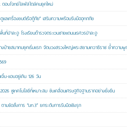
ตอบโจทย์ไลฟ์สไตล์คนยุคใหม่
เครื่องยนต์เรือกู้ภัย” เสริมความพร้อมรับมืออุทกภัย
นที่ป่าละอู โรงเรียนตำรวจตระเวนชายแดนนเรศวรป่าละอู
ู้สร้างป้ายสมาคมยุคเริ่มแรก จัดบวงสรวงใหญ่พระสยามเทวาธิราช ย้ำความผ
2569
ิ้น-แอบอยู่เกิน 126 วัน
26 ชูเทคโนโลยีที่เหมาะสม ขับเคลื่อนเศรษฐกิจฐานรากอย่างยั่งยืน
ตามข้อสั่งการ “มท.3” ยกระดับการรับมือเชิงรุก