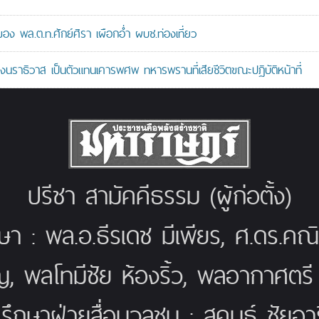
 พล.ต.ท.ศักย์ศิรา เผือกอ่ำ ผบช.ท่องเที่ยว
ราธิวาส เป็นตัวแทนเคารพศพ ทหารพรานที่เสียชีวิตขณะปฏิบัติหน้าที่
ปรีชา สามัคคีธรรม (ผู้ก่อตั้ง)
กษา : พล.อ.ธีรเดช มีเพียร, ศ.ดร.ค
ญ, พลโทมีชัย ห้องริ้ว, พลอากาศตร
่ปรึกษาฝ่ายสื่อมวลชน : สุคนธ์ ชัยอารี