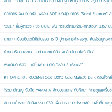
สศก. ร่วมกับ กสก. ลุยต่อเนื่อง ปิดจ๊อบฐานข้อมูลเกษตร 75,000 หมู่บ
ศุลกากร จับมือ ตชด. พร้อม AOT เปิดปฏิบัติการ “Scent Enforcer” ส่ง
“วัชระ” ยื่นผู้ตรวจฯ ชง ป.ป.ช. ฟัน “อธิบดีกรมที่ดิน-กก.สอบ” ม.157 
นายกฯ เยือนอินโดนีเซียในรอบ 15 ปี ปูทางการค้า-ลงทุน หุ้นส่วนยุทธศ
ย้ายท่าเรือคลองเตย…อย่ามองแต่ที่ดิน จนลืมต้นทุนโลจิสติกส์
พับแลนด์บริดจ์… แต่ไม่พับแนวคิด “เชื่อม 2 ฝั่งทะเล”
KT OPTIC และ RODENSTOCK เปิดตัว ColorMatic® Dark ตอบโจทย์ไ
“ร่วมกตัญญู จับมือ YAMAHA จัดอบรมยกระดับทักษะ “การดูแลเครื่องยนต
สมาคมตำรวจ จัดกิจกรรม CSR เพื่อสาธารณะประโยชน์ ในพื้นที่ป่าละอ