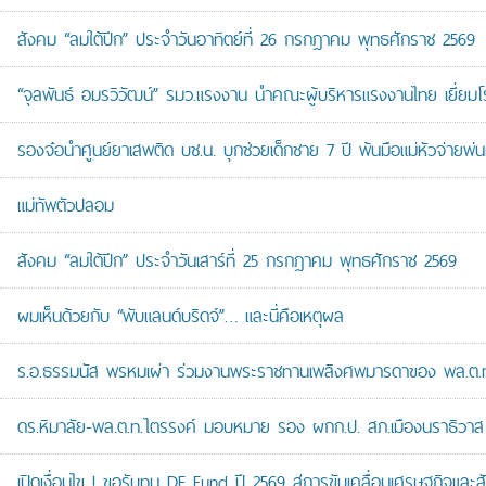
สังคม “ลมใต้ปีก” ประจำวันอาทิตย์ที่ 26 กรกฎาคม พุทธศักราช 2569
“จุลพันธ์ อมรวิวัฒน์” รมว.แรงงาน นำคณะผู้บริหารแรงงานไทย เยี่ยมโ
รองจ๋อนำศูนย์ยาเสพติด บช.น. บุกช่วยเด็กชาย 7 ปี พ้นมือแม่หัวจ่ายพ่น
แม่ทัพตัวปลอม
สังคม “ลมใต้ปีก” ประจำวันเสาร์ที่ 25 กรกฎาคม พุทธศักราช 2569
ผมเห็นด้วยกับ “พับแลนด์บริดจ์”… และนี่คือเหตุผล
ร.อ.ธรรมนัส พรหมเผ่า ร่วมงานพระราชทานเพลิงศพมารดาของ พล.ต.ท.ศั
ดร.หิมาลัย-พล.ต.ท.ไตรรงค์ มอบหมาย รอง ผกก.ป. สภ.เมืองนราธิวาส เป
เปิดเงื่อนไข ! ขอรับทุน DE Fund ปี 2569 สู่การขับเคลื่อนเศรษฐกิจและสัง