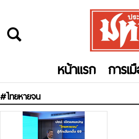
หน้าแรก
การเม
#ไทยหายจน