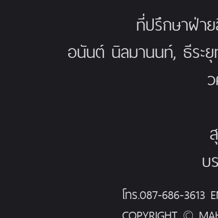
ที่ปรึกษาฝ่าย
อนันต์ นิลมานนท์, ธีระย
ว
ส
บร
โทร.087-686-3613
COPYRIGHT © MAH