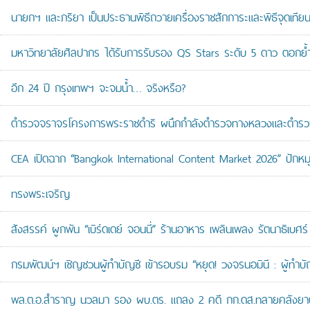
นายกฯ และภริยา เป็นประธานพิธีถวายเครื่องราชสักการะและพิธีจุดเ
มหาวิทยาลัยศิลปากร ได้รับการรับรอง QS Stars ระดับ 5 ดาว ตอกย้ำม
อีก 24 ปี กรุงเทพฯ จะจมน้ำ… จริงหรือ?
ตำรวจจราจรโครงการพระราชดำริ ผนึกกำลังตำรวจทางหลวงและตำรวจจรา
CEA เปิดฉาก “Bangkok International Content Market 2026” ปักหม
ทรงพระเจริญ
สังสรรค์ ผูกพัน “เบิร์ดเดย์ จอนนี่” ร้านอาหาร เพลินเพลง รัตนาธิเบศร์
กรมพัฒน์ฯ เชิญชวนผู้ทำบัญชี เข้ารอบรม “หยุด! วงจรนอมินี : ผู้ทำบัญ
พล.ต.อ.สำราญ นวลมา รอง ผบ.ตร. แถลง 2 คดี กก.ดส.ทลายคลังยาบ้าส