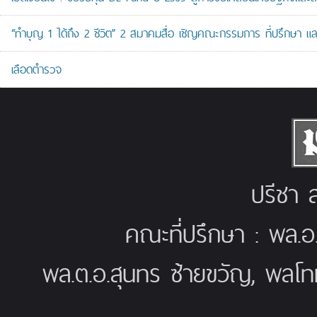
“ทำบุญ 1 ได้ถึง 2 ชีวิต” 2 สมาคมสื่อ เชิญคณะกรรมการ ที่ปรึกษา 
เลือดตำรวจ
ปรีชา ส
คณะที่ปรึกษา : พล.อ
พล.ต.อ.สุนทร ซ้ายขวัญ, พลโท