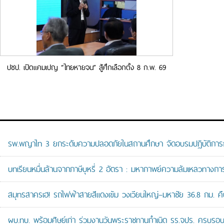
ปชป. เปิดแคมเปญ “ไทยหายจน” สู้ศึกเลือกตั้ง 8 ก.พ. 69
รพ.พญาไท 3 ยกระดับความปลอดภัยในสถานศึกษา จัดอบรมปฏิบัติการกู้ช
บทเรียนหมื่นล้านจากภาษีบุหรี่ 2 อัตรา : มหากาพย์ความล้มเหลวทางกา
สมุทรสาครเฮ! รถไฟฟ้าสายสีแดงเข้ม วงเวียนใหญ่–มหาชัย 36.8 กม. คืบห
ผบ.ทบ. พร้อมศิษย์เก่า ร่วมงานวันพระราชทานกำเนิด รร.จปร. ครบรอบ