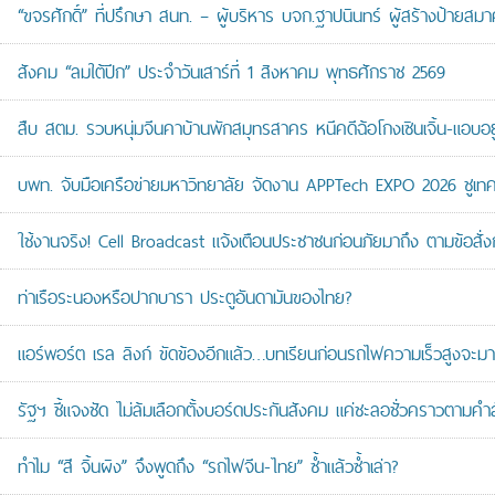
“ขจรศักดิ์” ที่ปรึกษา สนท. – ผู้บริหาร บจก.ฐาปนินทร์ ผู้สร้างป้า
สังคม “ลมใต้ปีก” ประจำวันเสาร์ที่ 1 สิงหาคม พุทธศักราช 2569
สืบ สตม. รวบหนุ่มจีนคาบ้านพักสมุทรสาคร หนีคดีฉ้อโกงเซินเจิ้น-แอบอยู
บพท. จับมือเครือข่ายมหาวิทยาลัย จัดงาน APPTech EXPO 2026 ชูเทคโน
ใช้งานจริง! Cell Broadcast แจ้งเตือนประชาชนก่อนภัยมาถึง ตามข้อสั่ง
ท่าเรือระนองหรือปากบารา ประตูอันดามันของไทย?
แอร์พอร์ต เรล ลิงก์ ขัดข้องอีกแล้ว…บทเรียนก่อนรถไฟความเร็วสูงจะมา
รัฐฯ ชี้แจงชัด ไม่ล้มเลือกตั้งบอร์ดประกันสังคม แค่ชะลอชั่วคราวตามคำ
ทำไม “สี จิ้นผิง” จึงพูดถึง “รถไฟจีน-ไทย” ซ้ำแล้วซ้ำเล่า?