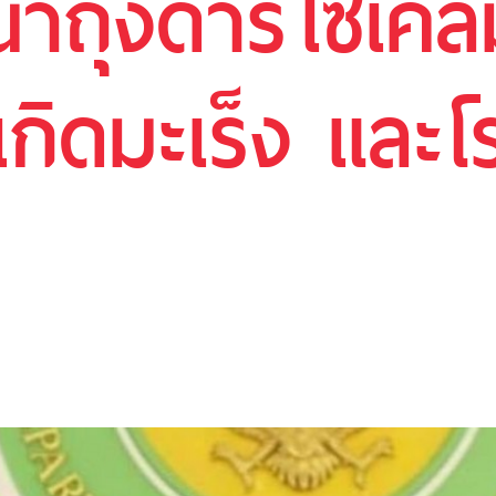
 นำถุงดำรีไซเคิ
เกิดมะเร็ง และโ