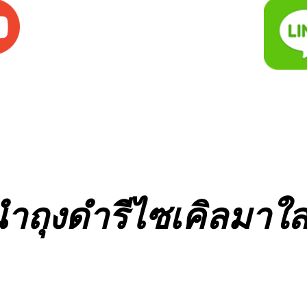
นำถุงดำรีไซเคิลมาใ