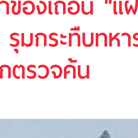
ค้าของเถื่อน “
รุมกระทืบทหารเ
ยกตรวจค้น