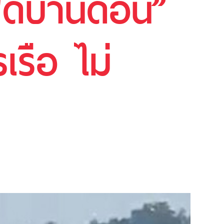
แฝดบ้านดอน”
รือ ไม่