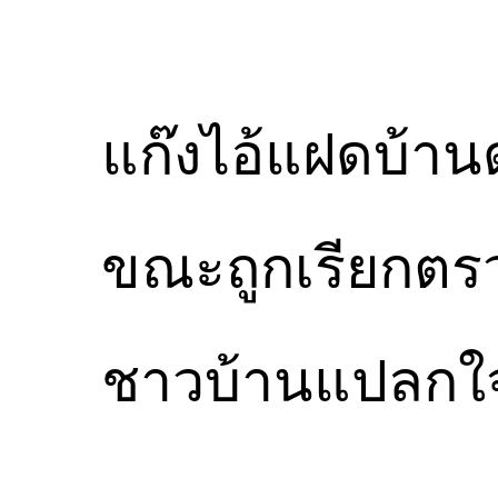
แก๊งไอ้แฝดบ้าน
ขณะถูกเรียกตร
ชาวบ้านแปลกใจ 