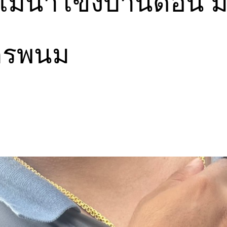
นแม่น้ำโขงบ้านดอน ม
นครพนม