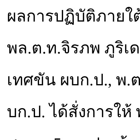
ผลการปฏิบัติภาย
พล.ต.ท.จิรภพ ภูริเ
เทศขัน ผบก.ป., พ.ต
บก.ป. ได้สั่งการให้ 