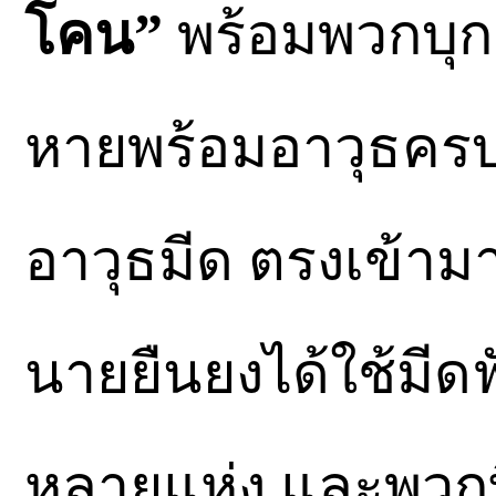
โคน”
พร้อมพวกบุกเข
หายพร้อมอาวุธครบมื
อาวุธมีด ตรงเข้ามา
นายยืนยงได้ใช้มีดฟั
หลายแห่ง และพวกที