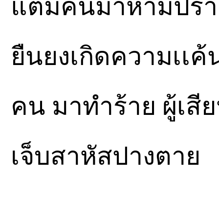
แต่มีคนมาห้ามปรา
ยืนยงเกิดความเเค้
คน มาทำร้าย ผู้เสี
เจ็บสาหัสปางตาย