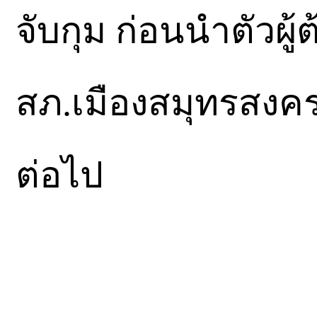
จับกุม ก่อนนำตัวผ
สภ.เมืองสมุทรสง
ต่อไป