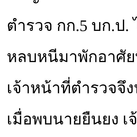
ตำรวจ กก.5 บก.ป.
หลบหนีมาพักอาศัยที
เจ้าหน้าที่ตำรวจจึ
เมื่อพบนายยืนยง เจ