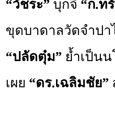
“วัชระ”
บุกจี้
“ก.ทร
ขุดบาดาลวัดจำปา
“ปลัดตุ๋ม”
ย้ำเป็น
เผย
“ดร.เฉลิมชัย”
ส