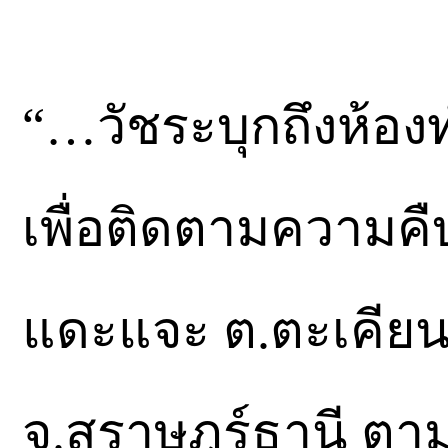
“…วัชระบุกถึงห้อง
เพื่อติดตามความค
แดะแจะ ต.ตะเคียน
จ.สุราษฎร์ธานี ตา